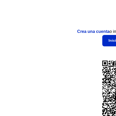
Crea una cuenta
o i
Inic