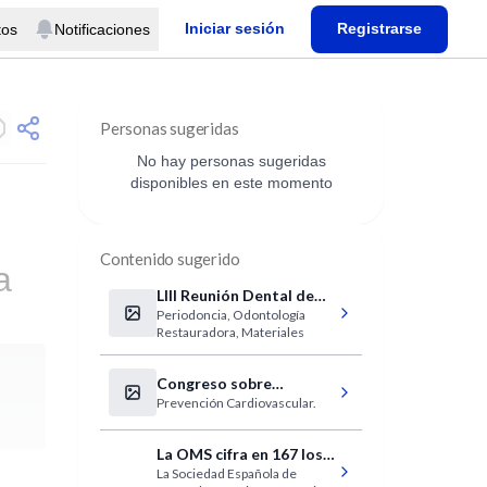
Iniciar sesión
Registrarse
tos
Notificaciones
Personas sugeridas
No hay personas sugeridas
disponibles en este momento
Contenido sugerido
a
LIII Reunión Dental de
Periodoncia, Odontología
Provincia
Restauradora, Materiales
Congreso sobre
Prevención Cardiovascular.
Rehabilitación
Cardiovascular.
La OMS cifra en 167 los
La Sociedad Española de
casos sospechosos de