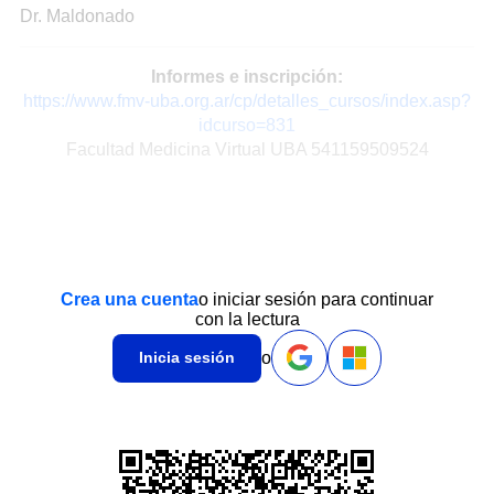
Dr. Maldonado
Informes e inscripción:
https://www.fmv-uba.org.ar/cp/detalles_cursos/index.asp?
idcurso=831
Facultad Medicina Virtual UBA 541159509524
Crea una cuenta
o iniciar sesión para continuar
con la lectura
o
Inicia sesión