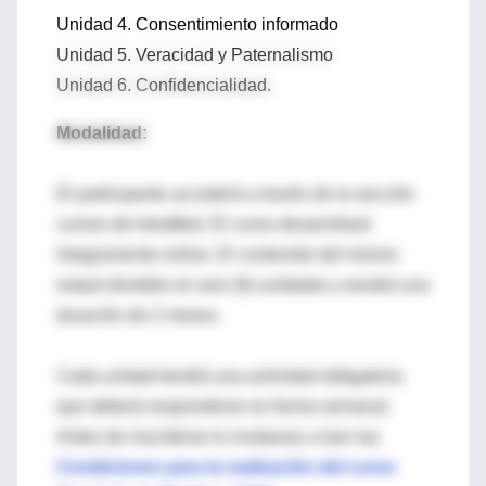
Unidad 4. Consentimiento informado
Unidad 5. Veracidad y Paternalismo
Unidad 6. Confidencialidad.
Modalidad:
El participante accederá a través de la sección
cursos de IntraMed. El curso desarrollará
íntegramente online. El contenido del mismo
estará dividido en seis (6) unidades y tendrá una
duración de 2 meses.
Cada unidad tendrá una actividad obligatoria
que deberá responderse en forma semanal.
Antes de inscribirse lo invitamos a leer las
Condiciones para la realización del curso