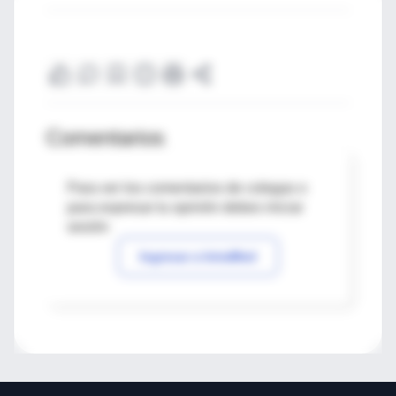
Comentarios
Para ver los comentarios de colegas o
para expresar tu opinión debes iniciar
sesión
Ingresar a IntraMed