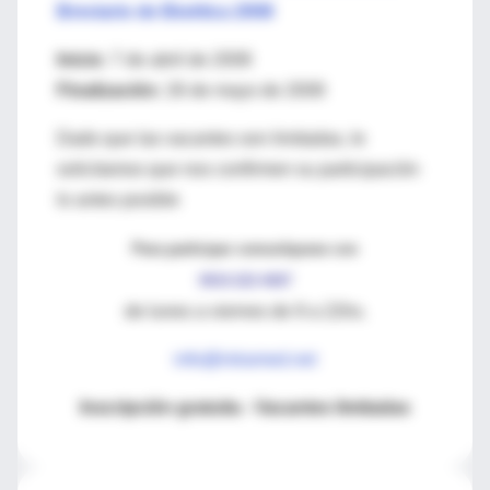
Breviario de Bioética 2008
Inicio:
7 de abril de 2008
Finalización:
26 de mayo de 2008
Dado que las vacantes son limitadas, le
solicitamos que nos confirmen su participación
lo antes posible
Para participar comuníquese con
0810-222-4687
de lunes a viernes de 9 a 22hs.
info@intramed.net
Inscripción gratuita - Vacantes limitadas