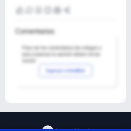
Comentarios
Para ver los comentarios de colegas o
para expresar tu opinión debes iniciar
sesión
Ingresar a IntraMed