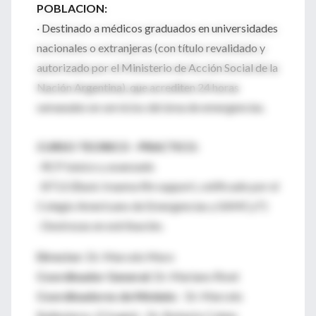
POBLACION:
· Destinado a médicos graduados en universidades
nacionales o extranjeras (con título revalidado y
autorizado por el Ministerio de Acción Social de la
Nación Argentina), que acrediten 24 horas
semanales en servicios del área de emergencias.
CURSO TEORICO - PRACTICO:
· RCP básico y avanzado
· BTLS (Basic trauma life support, cetificado por el
Colegio Americano de Emergencias y SAMCyT)
· Destrezas en estribación.
Director:
Dr. Marcelo Muro
Coordinador General:
Dr. Mariano Rivet
Coordinadores de Módulo:
Dr. Marcelo
Ballesteros (Cirugía) - Dr. Roberto Cohen