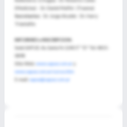
(Medicina) - Dr. Daniel Maffei (Trauma)
Secretarios:
Dr. Jorge Alcalde - Dr. Harry
Triantafilo
INFORMES e INSCRIPCION:
Sede SAPUE: Av. Santa Fe 1240 5º "D" Tel: 4815-
0898
Sitio Web:
www.sapue.com.ar
y
www.sapue.com.ar/cursos.htm
E-mail:
sapue@sapue.com.ar