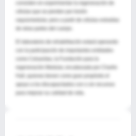
consisten en experimentar la regeneración de
células que se pierden por lesión
raquiomedular, pero a partir de células extraidas
de otras partes del cuerpo.
El laboratorio de rehabilitación estará operando
con la participación de importantes entidades
como Colsanitas, la Fundación para la
regeneración Medular, encabezada por Charlie
Hall, quienes tienen como gran propósito el
apoyo a los discapacitados con o sin recursos
para mejorar su calidad de vida.