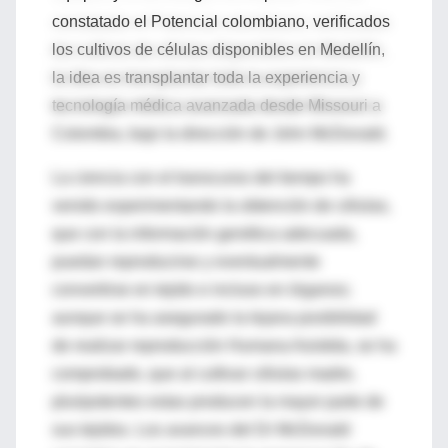
constatado el Potencial colombiano, verificados
los cultivos de células disponibles en Medellín,
la idea es transplantar toda la experiencia y
tecnología médica avanzada desde Missouri a
Colombia, bajo la dirección de John McDonald.
La ciencia con el transcurso del tiempo ha
venido experimentando la obtención de células,
que con la información genética adecuada,
puedan reproducirse y eventualmente
convertirse en tejido e incluso en órganos;
aunque se ha asegurado la lejana posibilidad
de realizar reproducción Humana Asistida, se ha
comprobado, que al cultivar células madre,
pluripotentes estas producen la mayor parte de
sus tejidos. Los avances del Dr McDonald