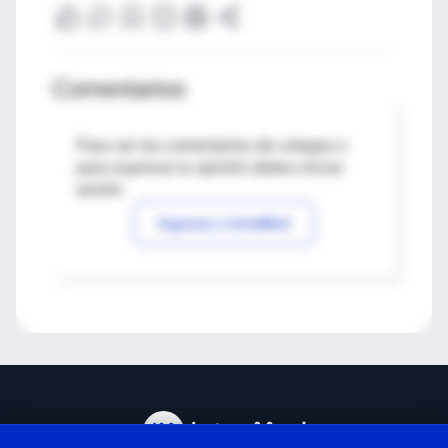
Comentarios
Para ver los comentarios de colegas o
para expresar tu opinión debes iniciar
sesión
Ingresar a IntraMed