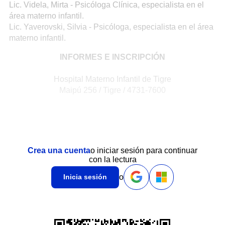
Lic. Videla, Mirta - Psicóloga Clínica, especialista en el
área materno infantil.
Lic. Yaverovski, Silvia - Psicóloga, especialista en el área
materno infantil.
INFORMES E INSCRIPCIÓN
Hospital Materno Infantil de Tigre
Maipú 256 / Tigre / 4731-7600
Crea una cuenta
o iniciar sesión para continuar
con la lectura
o
Inicia sesión