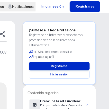
Iniciar sesión
Registrarse
tos
Notificaciones
¡Súmese a la Red Profesional!
Regístrese en IntraMed y conecte con
profesionales de la salud de toda
Latinoamérica.
2008
+1.1 M profesionales de la salud
Impulse su perfil
Registrarse
Iniciar sesión
Contenido sugerido
Preocupa la alta incidencia
El impacto de la afección ya es tan
del cáncer de colon en la