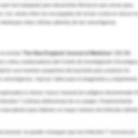
 que han trabajado para desarrollar fármacos que sirvan para
o. Así, serían ellas las encargadas de luchar contra el cáncer e
e destruyen otras células además de las cancerígenas.
la revista
'The New England Journal of Medicine'
(NEJM)
ee y otros colaboradores del Centro de Investigación Oncológic
jeron una muestra sanguínea del paciente para analizar los
 cancerígenas, 'marcas' útiles para el diagnóstico y tratamiento
expresaba la misma 'marca' tumoral (el antígeno denominado N
infocitos T (células defensivas) de su sangre. Posteriormente
s marcadores para obtener un mayor número de linfocitos idénti
ula tumoral, se puede conseguir que los linfocitos T reconozcan