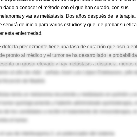
an dado a conocer el método con el que han curado, con sus
melanoma y varias metástasis. Dos años después de la terapia, 
servirá de inicio para varios estudios y que, de probar su efica
car esta enfermedad.
e detecta precozmente tiene una tasa de curación que oscila en
 pronto al médico y el tumor se ha desarrollado la probabilid
senta un grosor elevado y hay metástasis a distancia, menos 
rior al año de vida", señala José Luis López Estebaranz, jefe d
l Alcorcón de Madrid.
élulas tenía un melanoma recurrente y metástasis en pulmón y e
el tumor quirúrgicamente y haberle administrado quimioterapia, e
o de los candidatos a recibir el tratamiento de inmunoterapia, e
ntra el tumor.
l uso de interleuquina 2, un potenciador del sistema