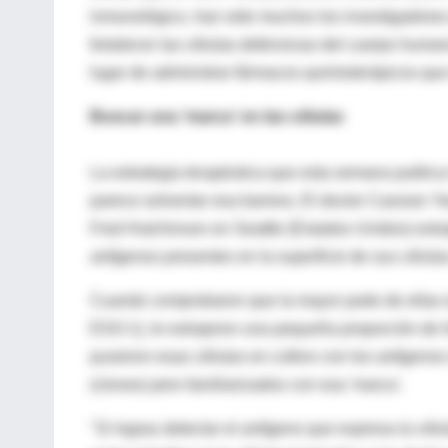
inmunológico, han sido muchos los investigadores
fortalecer las células defensivas del cuerpo human
lugar de administrar fármacos quimioterápicos qu
Buscar una 'marca' en las células
La estrategia terapéutica que esta semana publica 
parece solventar esa barrera. El doctor Cassian Y
Fred Hutchinson en Seattle (Estados Unidos) extra
antígenos presentes en la superficie de sus células
Cuando comprobaron que la mayor parte de ellas 
ESO-1), le extrajeron una pequeña proporción de l
pusieron esas células en cultivo con los antígeno
(clones) pero familiarizados con esa 'marca'.
"Si logras detectar el antígeno que expresa la cél