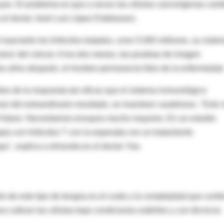
uyan. El problema es que a veces las células cancerígenas cam
 el doctor José Luis López Estebaranz.
nyectarle los linfocitos tratados, unos 5.000 millones, su siste
tora' del cáncer. A los dos meses, las pruebas de imagen
dos años después, el hombre permanecía libre de la enfermedad
os de la respuesta tan eficaz que el sistema inmunológico
sar del extraordinario resultado, se muestran cautelosos. "Esto 
el futuro. Necesitamos ensayos mucho mayores. En un estudio
ia con linfocitos T con la esperada con un tratamiento
a", explica a elmundo.es el doctor Yee.
o de este tipo de terapia es el coste y la complejidad que conll
ra cultivar las células bajo condiciones estériles y con técnicos