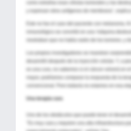
como extrañas esas células tumorales y las destr
y expresan otros antígenos de membrana", explica
Este no fue el caso del paciente con melanoma. Al i
inmunológico se convirtió en una 'máquina destruc
mostraban que no había rastro de los tumores, y 
Los propios investigadores se muestran sorprendid
desarrolló después de la inyección celular. Y, a pe
es una cura, no sabemos si el cáncer volverá en 
mayor, podríamos comparar la respuesta de la terap
convencional. Pero todavía no estamos en esa etap
Una terapia cara
Uno de los obstáculos que puede tener el desarroll
"Es muy cara y requiere una alta infraestructura pa