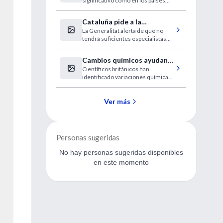
significativo como en los países
Argentina
desarrollados.
Cataluña pide a la
La Generalitat alerta de que no
desesperada médicos
tendrá suficientes especialistas
extranjeros sin homologar
este verano.
Cambios químicos ayudan a
Científicos británicos han
detectar antes el cáncer de
identificado variaciones químicas
colon
leves que permiten a las células
normales multiplicarse fuera de
control.
Ver más
Personas sugeridas
No hay personas sugeridas disponibles
en este momento