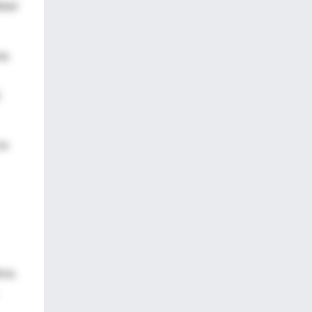
bian
ma
.
no
eva.