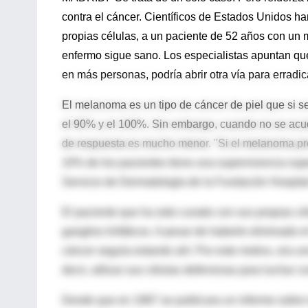
contra el cáncer. Científicos de Estados Unidos h
propias células, a un paciente de 52 años con un 
enfermo sigue sano. Los especialistas apuntan que 
en más personas, podría abrir otra vía para erradi
El melanoma es un tipo de cáncer de piel que si s
el 90% y el 100%. Sin embargo, cuando no se acude
de respuesta es mucho menor. "Si el melanoma pre
10% de los pacientes tiene una supervivencia supe
Servicio de Dermatología de la Fundación Hospita
El paciente que ha sido curado con sus propias c
ganglios linfáticos. A pesar de haberle eliminado 
cáncer seguía estando ahí. Por este motivo, era un
decir, utilizar sus células defensivas para luchar co
Desde que en 1987 se publicara un informe sobre e