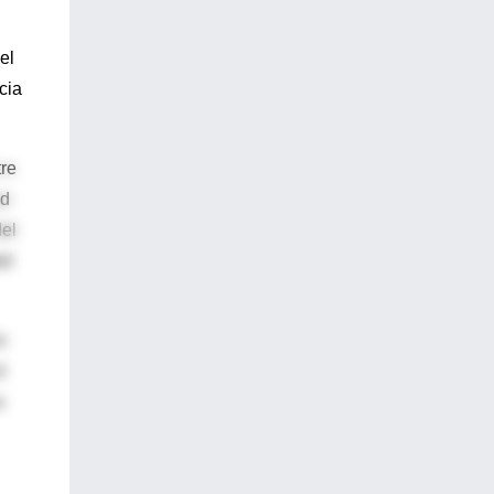
el
cia
tre
ad
del
el
n
l
s