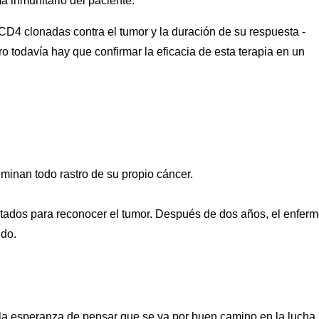
ma inmunitario del paciente.
CD4 clonadas contra el tumor y la duración de su respuesta -
 todavía hay que confirmar la eficacia de esta terapia en un
inan todo rastro de su propio cáncer.
tratados para reconocer el tumor. Después de dos años, el enfer
ido.
 la esperanza de pensar que se va por buen camino en la lucha