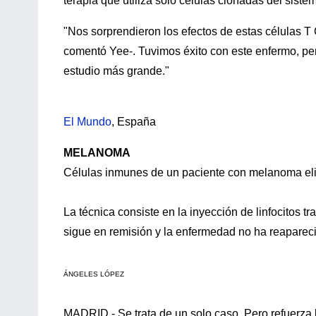
terapia que utiliza sólo células clonadas del siste
"Nos sorprendieron los efectos de estas células T 
comentó Yee-. Tuvimos éxito con este enfermo, pero
estudio más grande."
El Mundo
, España
MELANOMA
Células inmunes de un paciente con melanoma elim
La técnica consiste en la inyección de linfocitos 
sigue en remisión y la enfermedad no ha reaparec
ÁNGELES LÓPEZ
MADRID.- Se trata de un solo caso. Pero refuerza