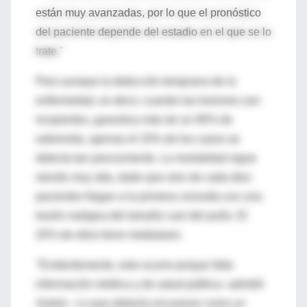
están muy avanzadas, por lo que el pronóstico
del paciente depende del estadio en el que se lo
trate."
Pero aunque la detección temprana de la
enfermedad, es decir, cuando las lesiones son
incipientes, garantiza más de un 90% de
sobrevida, apenas el 10% de los casos se
detecta tan precozmente. La mortalidad sigue
siendo muy alta, dado que seis de cada diez
pacientes llegan a la primera consulta con una
lesión maligna del tamaño casi del puño. El
20% de ellos tiene metástasis.
"Evidentemente, esto ocurre porque falta
información médica y de salud pública -admitió
Antelo-. Lo que debería encararse como un