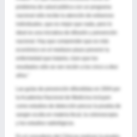
problema de salud pública con un programa
nacional sólo recibe la atención de esfuerzos
individuales, que es mejor que nada, pero lo
ideal es una iniciativa de difusión y prevención
nacional. Hay que comprender que es más
económico en el mediano plazo prevenir la
enfermedad que tratarla; claro que los
resultados sólo se ven recién a los cinco a diez
años."
Las guías de prevención difundidas en 2004 por
la Academia Nacional de Medicina incluyen
como estudios de detección precoz la prueba de
sangre oculta en materia fecal, la colonoscopia
y los estudios radiológicos.
En el consultorio del Clínicas realizan la prueba