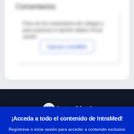
Comentarios
Para ver los comentarios de colegas o
para expresar tu opinión debes iniciar
sesión
Ingresar a IntraMed
¡Acceda a todo el contenido de IntraMed!
Centro de Ayuda
Regístrese o inicie sesión para acceder a contenido exclusivo