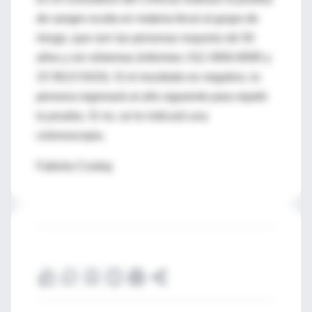
de sangre oculta en materia fecal al grupo de
riesgo, que son las personas mayores de 50
años y sin síntomas (informes: 011 5950-8095 y
15 5613-5424). Si el resultado es negativo, la
persona regresará al año siguiente para repetir
la prueba. Si no, se le indicará una
colonoscopia.
Fabiola Czubaj