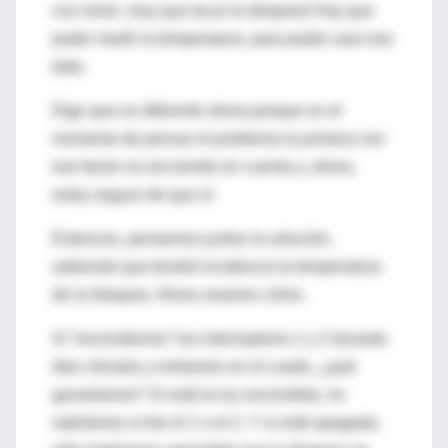
con mirar: ¡hay que tocar la lámpara! Hay que
poder medir la temperatura, para poder usar ese
dato.
Digo que es diferente ahora porque en el
momento de pensar el problema la primera vez
ese factor no era tenido en cuenta y, ahora,
estoy seguro de que sí.
Entonces, pensemos juntos la solución,
sabiendo que tendrá incidencia la temperatura
de la lámpara. Ahora veamos cómo.
Si “encendemos” los interruptores 1 y 2 durante
diez minutos y entramos en el cuarto, ¿qué
ganaríamos? Si está la luz encendida, no
sabríamos si fue el 1 o el 2. Y si está apagada,