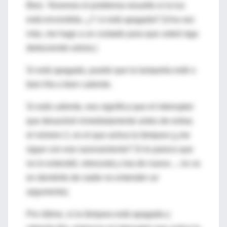
Bien. Tenemos el problema resuelto si la luz
está encendida. ¿Y si está apagada? (Una vez
más, me hago a un costado para que usted siga
deduciendo solo/a.)
Si está apagada, puede que la lamparita esté o
bien fría o bien caliente.
Si está caliente, eso significa que el interruptor
que desactivé inmediatamente antes de entrar,
el número 2, es el que activa la lámpara (¿me
sigue con ese razonamiento? Si le parece que
no lo entendió, retroceda y lea de nuevo..., no va
en demérito de nadie no entender un
argumento).
Por último, si la lámpara está apagada y