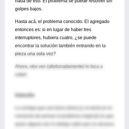
nada de eso. El problema se puede resolver sin
golpes bajos.
Hasta acá, el problema conocido. El agregado
entonces es: si en lugar de haber tres
interruptores, hubiera cuatro, ¿se puede
encontrar la solución también entrando en la
pieza una sola vez?
Ahora, otra vez (afortunadamente) le toca a
usted.
Solución
La ventaja que uno tiene ahora (y no tenía en el
momento de pensar el problema original) es que
quien alguna vez lo dedujo sabe que no alcanza