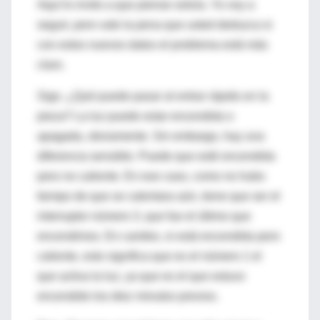
Aquí lo invito a que piense solo/a. Yo voy a
seguir, pero vale la pena que usted deduzca si
con estos nuevos datos el problema está más
claro.
Sigo. ¿Qué puede pasar al entrar rápido en la
pieza? La luz puede estar encendida o
apagada, obviamente. Sin embargo, hay una
diferencia sensible. Puede que esté encendida
pero no caliente. En ese caso, como no hubo
tiempo de que se calentara aún, tiene que ser el
interruptor número 3, que fue el último que
encendimos. En cambio, si está encendida pero
caliente, esto significa que es el número 1 el
que activa la luz, ya que es el que estuvo
encendido los diez minutos previos.