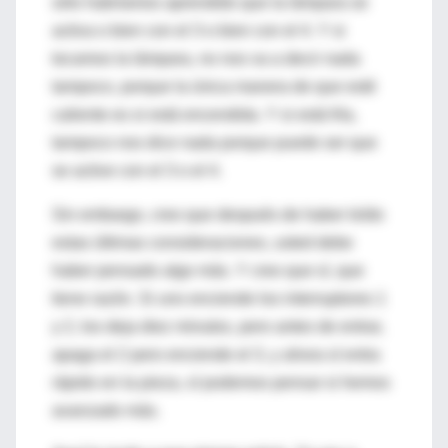
sólo habríamos aprendido que la lámpara se
activa o bien con el 3 o bien con el 4. Y si
tocamos la lámpara, no nos va a decir nada
tampoco, porque la única manera de que esté
caliente es si está encendida. Y si está fría,
tampoco nos dice nada porque puede ser que
se active con el 3 o el 4.
Sin embargo, creo que después de haber leído
estas últimas consideraciones, usted debe
haber pensado algo más. Y creo que sí, que
tiene razón. Si uno enciende los interruptores 1
y 2, los deja diez minutos, pero antes de entrar,
apaga el 2 pero enciende el 3, y ahora sí entra
rápido en la pieza, sí podemos pensar si hemos
avanzado más.