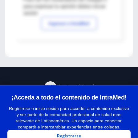
para expresar tu opinión debes iniciar
sesión
Ingresar a IntraMed
¡Acceda a todo el contenido de IntraMed!
Centro de Ayuda
Regístrese o inicie sesión para acceder a contenido exclusivo
y ser parte de la comunidad profesional de salud más
relevante de Latinoamérica. Un espacio para conectar,
Términos y condiciones
compartir e intercambiar experiencias entre colegas.
| Políticas de privacidad
Registrarse
| Todos los derechos reservados | Copyright 1997-2026