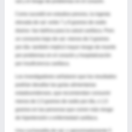
sal y el riesgo de problemas en el corazón.
Como sucedió en estudios previos, la ingesta
elevada de sal -entre 7 y 8 gramos de sodio
diarios- fue dañina para la salud cardíaca. Pero
un consumo bajo de sal -menos de 3 gramos
por día- también implicó mayor riesgo de muerte
por problemas en el corazón y hospitalización
por insuficiencia cardíaca.
Los investigadores señalaron que los resultados
podrían desafiar las guías alimentarias
estadounidenses, que recomiendan consumir
menos de 2,3 gramos de sodio por día, o 1,5
gramos en las personas que corren más riesgo
de hipertensión o enfermedad cardíaca.
Una cucharadita de sal, o aproximadamente 5