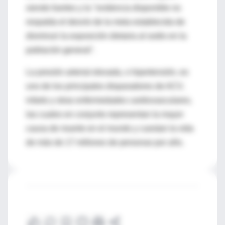
siendo fuertes y la "evidencia disponible no
respalda el desvío de la meta establecida de
disminuir la exposición dietaria al sodio en la
población general".
La presión arterial elevada, o hipertensión, es
uno de los principales disparadores de ACV,
infarto y otras enfermedades cardiovasculares,
las cuales en conjunto representan la mayor
causa de muerte en el mundo y cuestan la vida
de más de 17 millones de personas por año.