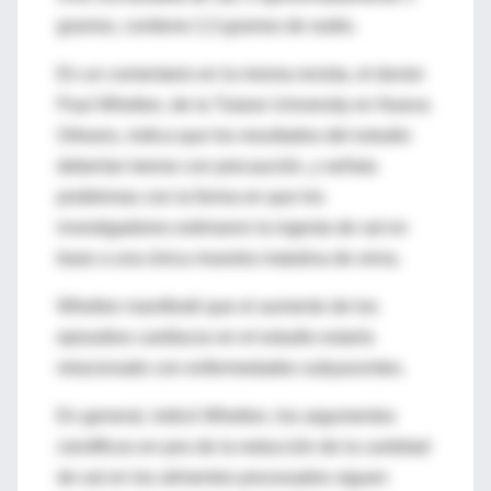
gramos, contiene 2,3 gramos de sodio.
En un comentario en la misma revista, el doctor
Paul Whelton, de la Tulane University en Nueva
Orleans, indica que los resultados del estudio
deberían leerse con precaución, y señala
problemas con la forma en que los
investigadores estimaron la ingesta de sal en
base a una única muestra matutina de orina.
Whelton manifestó que el aumento de los
episodios cardíacos en el estudio estaría
relacionado con enfermedades subyacentes.
En general, indicó Whelton, los argumentos
científicos en pos de la reducción de la cantidad
de sal en los alimentos procesados siguen