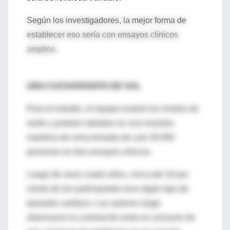
Según los investigadores, la mejor forma de
establecer eso sería con ensayos clínicos
amplios.
UNA CUCHARADITA DE SAL
Para el estudio, el equipo evaluó los niveles de
sodio y potasio hallados en una muestra
matutina de orina tomada de casi 30.000
personas en dos ensayos clínicos.
Luego de unos cuatro años, cerca del 16 por
ciento de los participantes tuvo algún tipo de
episodio cardíaco. Los autores luego
observaron la correlación entre el consumo de