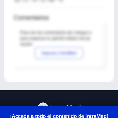
Comentarios
Para ver los comentarios de colegas o
para expresar tu opinión debes iniciar
sesión
Ingresar a IntraMed
¡Acceda a todo el contenido de IntraMed!