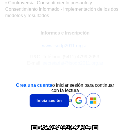
• Controversia: Consentimiento presunto y
Consentimiento Informado - Implementación de los dos
modelos y resultados
Informes e Inscripción
www.isodp2011.org.ar
IT&C. Teléfono: (5411) 4799-2053.
E-mail:
secretariat@isodp2011.org.ar
Crea una cuenta
o iniciar sesión para continuar
con la lectura
o
Inicia sesión