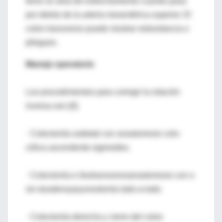
tiene un área de estrechamiento cuando pasa
por detrás de la arteria mesentérica superior. El
colon transverso puede mostrar redundancia o
pliegues.
Manejo operatorio
Los procedimientos para corregir la rotación
inversa son [4]:
· Colectomía subtotal con anastomosis colo-
cólica ascendente-sigmoides.
· Colectomía e ileotransversoanastomosis con o
sin duodenoyeyunostomía lado-a-lado.
· Colectomía derecha y cierre del colon