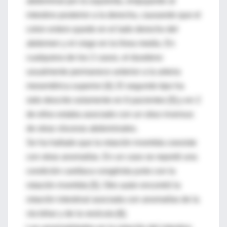
abdominal por la izquierda, empujando al
intestino posterior a la derecha, causando que el
colon entero quede en el lado derecho del
abdomen y el ciego en la línea media. En
cualquiera de los 2 casos, el duodeno
usualmente permanece anterior a la arteria
mesentérica superior [4]. El segundo tipo ha
sido descrito solamente en 6 pacientes [5] y en 2
de ellos estaba asociado con un situs inversus
de otras vísceras abdominales.
Se ha hallado que la rotación invertida coexiste
con otras anomalías. En un caso se reportó una
condición cardíaca congénita junto con la
rotación invertida [5]. Otro autor encontró la
rotación intestinal asociada con anomalías de la
vía biliar y de la vesícula [6].