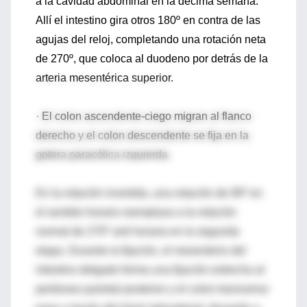
a la cavidad abdominal en la décima semana.
Allí el intestino gira otros 180º en contra de las
agujas del reloj, completando una rotación neta
de 270º, que coloca al duodeno por detrás de la
arteria mesentérica superior.
· El colon ascendente-ciego migran al flanco
derecho y el colon descendente se fija en la
gotera paracólica izquierda.
En la rotación invertida, una rotación de 90º en
el sentido horario reemplaza a la rotación
normal de 270º anti horaria en la segunda
etapa. Durante la fijación, el mesenterio del
intestino delgado forma una fijación estrecha al
peritoneo parietal posterior y el colon transverso