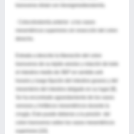
transverso distal con ileosigmoideostomía.
· Colocolostomía anterior a los vasos
mesentéricos superiores sin resección del colon
derecho.
Estrada a descrito la liberación del colon
transverso de su tejido areolar y rotación de todo
el intestino medio de 360º en sentido anti
horario y luego fijación del intestino grueso y del
mesenterio del intestino delgado en su lugar [9].
Se ha encontrado agrandamiento de los vasos
venosos y linfáticos mesentéricos durante la
cirugía. Esto puede deberse a la presión del
colon transverso sobre los vasos mesentéricos
superiores [10].