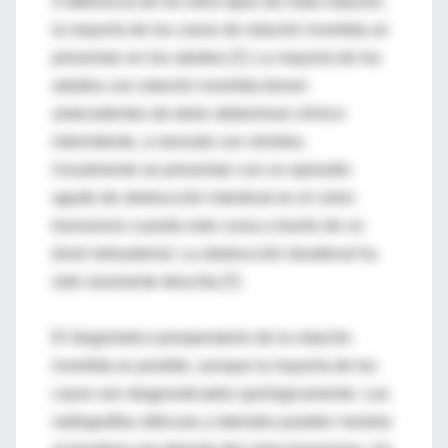
A diferencia de los otros tipos de mala rotación,
la mayoría de los casos de rotación invertida se
presentan en los adultos [7]. La mayoría de los
adultos con rotación invertida tienen
antecedentes de dolor abdominal crónico
intermitente, a menudo con vómitos.
Usualmente se presentan con un episodio
agudo de obstrucción intestinal en el colon
transverso cuando este cursa a través de un
túnel retroarterial. La obstrucción duodenal ha
sido raramente descrita [7].
El diagnóstico preoperatorio de la rotación
invertida es posible, aunque la mayoría de los
casos son diagnosticados quirúrgicamente. Las
radiografías oblicuas y laterales pueden mostrar