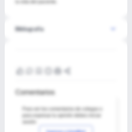
la vida del paciente.
Bibliografía
Comentarios
Para ver los comentarios de colegas o
para expresar tu opinión debes iniciar
sesión
Ingresar a IntraMed