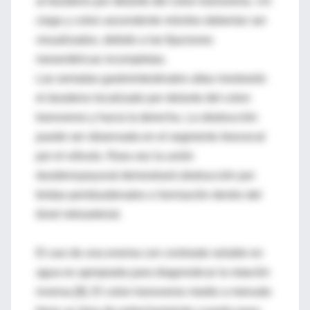
al duodeno por delante del colon transverso. Un
ciego y colon ascendente móviles deberían ser
visualizados, debido a las fijaciones
mesentéricas incompletas.
Las seriadas gastrointestinales altas mostrarán
el duodeno localizado por delante del colon
transverso y hacia la derecha. La obstrucción
puede ser observada en el segmento ileocecal
por el vólvulo. Rara vez la unión
duodenoyeyunal demostrará obstrucción por
bridas periduodenales o herniación dentro del
túnel retroarterial.
El uso de una enema con contraste soluble en
agua es apropiada para diagnosticar la rotación
inversa [8]. El colon transverso medio a menudo