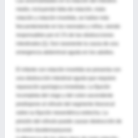
Las anormalidades en la rotación del intestino
medio, incluyendo falta de rotación, mala
rotación y rotación invertida, se hallan más
frecuentemente en los neonatos y niños, siendo
responsables por el 1% de las obstrucciones
intestinales [1]. Son raramente la causa de una
emergencia abdominal aguda en los adultos.
El infante con rotación invertida se presenta con
una obstrucción intestinal aguda que requiere
reparación quirúrgica inmediata. La fijación
incompleta del ciego y del colon ascendente
predispone al vólvulo del segmento ileocecal
sobre su fijación mesentérica estrecha. La
presión del vólvulo puede causar obstrucción de
la unión duodenoyeyunal.