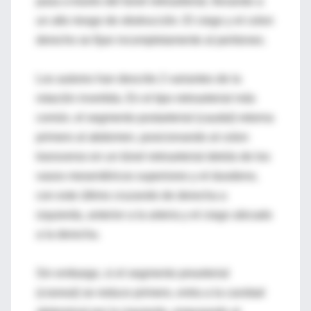
pasa a través del túnel retroarterial, llevando a
un alto riesgo de obstrucción. El ciego y el colon
derecho se fijan incompletamente al peritoneo.
Los autores han descrito 2 variantes de la
rotación invertida. En el tipo retroarterial más
común, el segmento postarterial (caudal) retorna
primero al abdomen, posicionando al colon
transverso en un túnel retroarterial detrás de los
vasos mesentéricos superiores y el duodeno,
con este último cruzando de derecha a
izquierda, anterior a la arteria y el ciego ubicado
a la derecha.
Sin embargo, si el segmento prearterial
(craneal) se reduce primero, entra a la cavidad