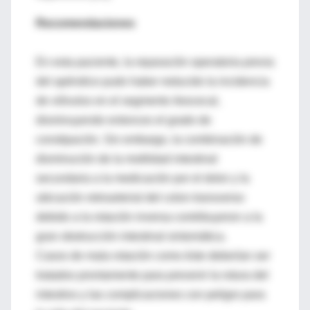
Recomendaciones
En esta paciente, la reparación operatoria previa
del apéndice pudo haber reducido la incidencia
de vólvulos en el segmento ileocecal,
disminuyendo entonces el grado de
constipación. Sin embargo, la combinación de
disminución de la motilidad intestinal
secundaria a la medicación por el dolor y la
ubicación retroarterial del colon transverso
debido a la rotación inversa contribuyeron a la
gran obstrucción intestinal sintomática.
Casos de mala rotación como éste deberían ser
tratados prontamente para prevenir la rotura del
intestino y las complicaciones con peligro para