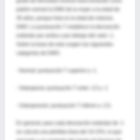
grado de densidad mineral ósea tomando como
patrón normal la DMO de la mujer a la edad de
30 años, porque ésta es la edad de máxima
DMO. La puntuación T establece la desviación
estándar por arriba o por debajo del valor -1.
Sobre la base de esto surgen las siguientes
categorías de DMO:
- Normal: puntuación T superior a -1.
- Osteopenia: puntuación T entre -2,5 y -1
- Osteoporosis: puntuación T inferior a -2,5.
En general, para cada desviación estándar de -1
se calcula una pérdida ósea del 10-15%, lo que