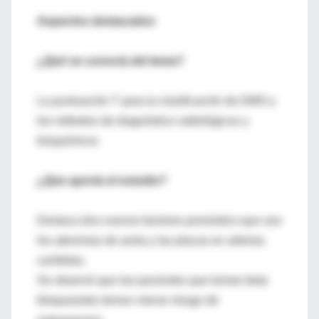
Aspectos destacados
¿Qué se conocía del tema?
La puntuación T para la clasificación de DMO y
los métodos de diagnóstico radiológicos y
bioquímicos
¿Que aporta el estudio?
Destaca dos nuevos factores pronóstico que son
los ateromas de aorta y las placas en arterias
carótidas.
Se observó que las pacientes que toman beta
bloqueantes tienen menor riesgo de