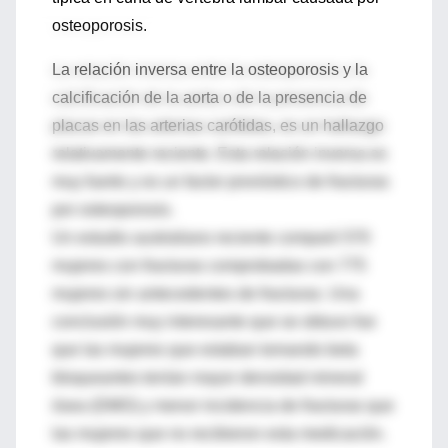
osteoporosis.
La relación inversa entre la osteoporosis y la
calcificación de la aorta o de la presencia de
placas en las arterias carótidas, es un hallazgo
relativamente reciente. Esta relación inversa es
muy fuerte y es un factor pronóstico de fracturas
por osteoporosis.
Un estudio australiano reciente comparó 570
mujeres con fracturas comprobadas con 775
mujeres sin antecedentes de fracturas. Una
conclusión muy interesante que se obtuvo fue
que las mujeres que estaban tomando beta
bloqueantes tenían mayor densidad mineral
ósea (DMO) y menor incidencia de fracturas que
las mujeres que no recibieron esta medicación.