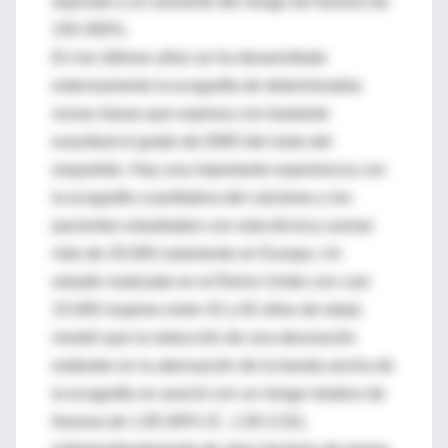
equivale a un aumento del riesgo de fractura de
150-300%.
En los últimos años se ha desarrollado
extensamente la ecografía de determinadas
zonas óseas que expresa con bastante
exactitud el grado de DMO del resto del
esqueleto. Hay una importante experiencia con
la ecografía cuantitativa del calcáneo y los
pacientes estudiados con esta técnica suman
más de 20.000 solamente en Europa. Un
estudio realizado en el Reino Unido con casi
15.000 mujeres entre 42 y 82 años de edad,
mostró que la reducción de una desviación
estándar en la atenuación de la banda ancha de
la ecografía se asoció con un riesgo relativo de
fractura de 1,95 (95% IC, 1,50-2,52),