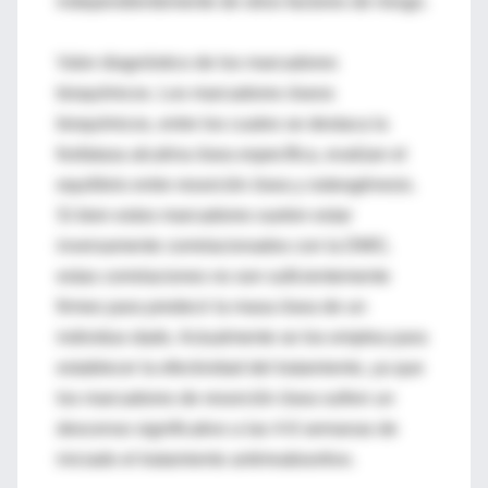
independientemente de otros factores de riesgo.
Valor diagnóstico de los marcadores
bioquímicos. Los marcadores óseos
bioquímicos, entre los cuales se destaca la
fosfatasa alcalina ósea específica, evalúan el
equilibrio entre resorción ósea y osteogénesis.
Si bien estos marcadores suelen estar
inversamente correlacionados con la DMO,
estas correlaciones no son suficientemente
firmes para predecir la masa ósea de un
individuo dado. Actualmente se los emplea para
establecer la efectividad del tratamiento, ya que
los marcadores de resorción ósea sufren un
descenso significativo a las 4-6 semanas de
iniciado el tratamiento antirreabsortivo.