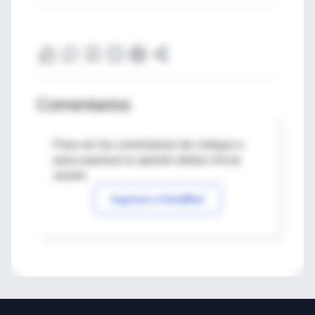
Comentarios
Para ver los comentarios de colegas o
para expresar tu opinión debes iniciar
sesión
Ingresar a IntraMed