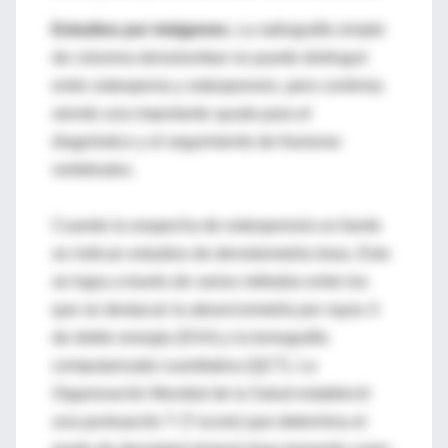
Estudios por imágenes.
La radiografía simple
de columna dorsolumbar no puede distinguir
entre osteopenia y osteoporosis, pero continúa
siendo una importante ayuda para el
diagnóstico y el seguimiento de fracturas
vertebrales.
Cuando la sospecha de osteoporosis es fuerte
se indican estudios de densitometría ósea. Esto
se logra a través de varios métodos entre los
que se destacan la absorciometría por rayos X
de doble energía (DXA) y la tomografía
computarizada cuantitativa (QCT). La
Organización Mundial de la Salud estableció
una puntuación T (T-score) que determina el