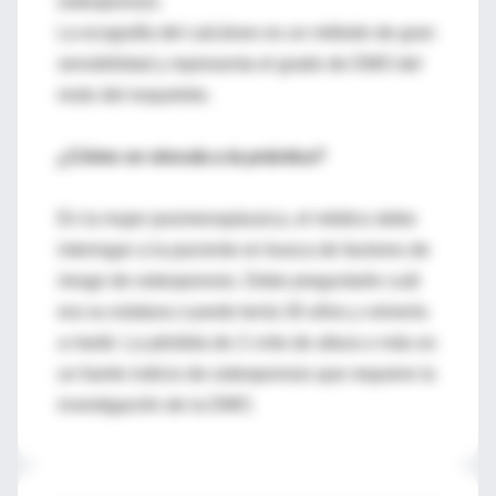
osteoporosis.
La ecografía del calcáneo es un método de gran
sensibilidad y representa el grado de DMO del
resto del esqueleto.
¿Cómo se vincula a la práctica?
En la mujer posmenopáusica, el médico debe
interrogar a la paciente en busca de factores de
riesgo de osteoporosis. Debe preguntarle cuál
era su estatura cuando tenía 30 años y volverla
a medir. La pérdida de 2 cmts de altura o más es
un fuerte indicio de osteoporosis que requiere la
investigación de la DMO.