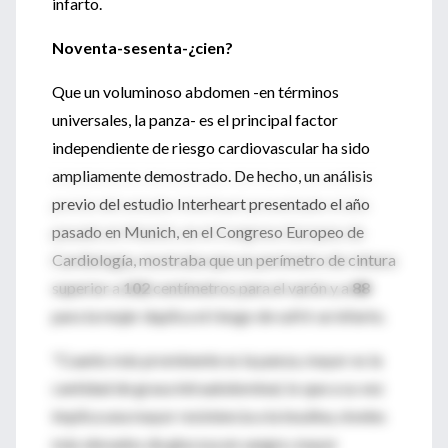
infarto.
Noventa-sesenta-¿cien?
Que un voluminoso abdomen -en términos
universales, la panza- es el principal factor
independiente de riesgo cardiovascular ha sido
ampliamente demostrado. De hecho, un análisis
previo del estudio Interheart presentado el año
pasado en Munich, en el Congreso Europeo de
Cardiología, mostraba que un perímetro de cintura
superior a
102
centímetros para el varón y a
88
para la mujer duplica el riesgo de sufrir un infarto.
"Cuanto más prominente es la panza, mayor es la
cantidad de grasa intraabdominal, lo que a su vez
implica una mayor resistencia a la insulina, niveles
más elevados de glucosa en sangre, mayor