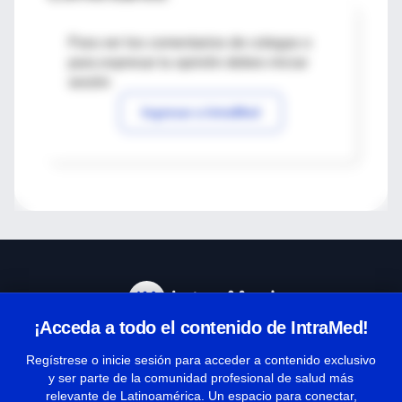
Para ver los comentarios de colegas o
para expresar tu opinión debes iniciar
sesión
Ingresar a IntraMed
¡Acceda a todo el contenido de IntraMed!
Centro de Ayuda
Regístrese o inicie sesión para acceder a contenido exclusivo
y ser parte de la comunidad profesional de salud más
relevante de Latinoamérica. Un espacio para conectar,