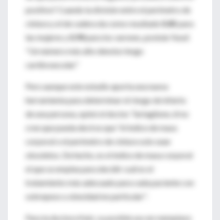
positivo? Cuando la división entre el perímetro de
cintura y el de cadera da como resultado
0.85
para
las mujeres y
0.90
para los varones, postula Yusuf.
"Un número más alto denota riesgo
cardiovascular."
Pero aunque este estudio aporta una nueva
herramienta para determinar el riesgo de infarto
de una persona, opinó el doctor Tartaglione, él no
cree que pueda decirse que "el índice de masa
corporal o el perímetro de cintura solo sean
obsoletos. De hecho, es el índice de masa corporal
el que se emplea para decidir cuál es el
tratamiento más adecuado para cada paciente con
sobrepeso u obesidad en particular".
Para la doctora Katz, su posible uso en reemplazo