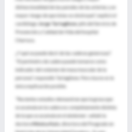
disfuncionalidad de las paredes de las arterias y un
mayor riesgo de que éstas se obstruyan", explicó el
cardiólogo
Jorge Tartaglione
, jefe del Servicio de
Prevención y Calidad de Vida del hospital
Churruca.
¿Y qué se puede decir de las caderas generosas?
"El perímetro de cadera puede tomarse como
indicador del volumen de masa muscular de la
persona", respondió Tartaglione. Pero ésa no es la
única explicación posible.
"Recientes estudios demuestran que la grasa que
se acumula en la cadera es completamente distinta
de la que se acumula en el abdomen -señaló la
doctora
Mónica Katz
, directora del Posgrado en
Nutrición de la Universidad Favaloro-. Es una