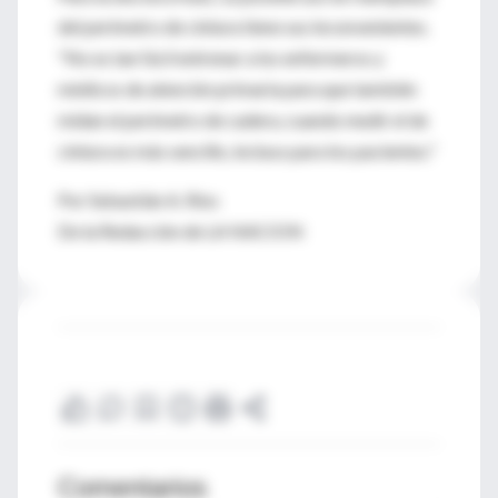
del perímetro de cintura tiene sus inconvenientes.
"No es tan fácil entrenar a los enfermeros y
médicos de atención primaria para que también
midan el perímetro de cadera, cuando medir el de
cintura es más sencillo, incluso para los pacientes."
Por Sebastián A. Ríos
De la Redacción de LA NACION
Comentarios