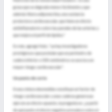
grasa que se degrada menos fácilmente y que
además libera adiponectina, una sustancia
protectora cardiovascular, que tiene un efecto
antiinflamatorio sobre las paredes de las arterias y
que mejora el perfil de lípidos."
Es más, agregó Katz, "ya hay investigadores
prestigiosos que postulan que un perímetro de
cadera inferior a 100 centímetros se asocia a un
mayor riesgo cardiovascular".
Un punto de corte
Si una cintura desmedida constituye un factor de
riesgo cardiovascular y unas caderas generosas
ejercen un efecto opuesto, la pregunta es: ¿a partir
de qué punto el efecto negativo prevalece sobre el