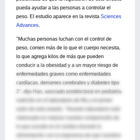
pueda ayudar a las personas a controlar el
peso. El estudio aparece en la revista
Sciences
Advances
.
"Muchas personas luchan con el control de
peso, comen más de lo que el cuerpo necesita,
lo que agrega kilos de más que pueden
conducir a la obesidad y a un mayor riesgo de
enfermedades graves como enfermedades
cardíacas, derrames cerebrales y diabetes tipo
2", dijo Han, asociado postdoctoral en pediatría-
nutrición en el laboratorio de Wu y el primer
autor de este estudio. "Nuestro laboratorio está
interesado en mejorar nuestra comprensión de
lo que sucede en el cerebro durante la
alimentación con la esperanza de que nuestros