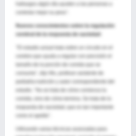
hallazgos algún día ayuden a las personas a
controlar mejor su peso".
Nuevos conocimientos sobre la regulación
cerebral de la respuesta de saciedad:
"El estudio actual trata sobre un circuito en el
cerebro que ayuda a regular con precisión el
tamaño de la porción de comida que se
consume", dijo Wu, profesor asistente de
pediatría-nutrición y autor correspondiente del
estudio. "No se trata de cómo comienza la
comida, sino de cómo termina. Se trata de la
respuesta de saciedad, que es tan importante
como el apetito".
Utilizando varias técnicas avanzadas para