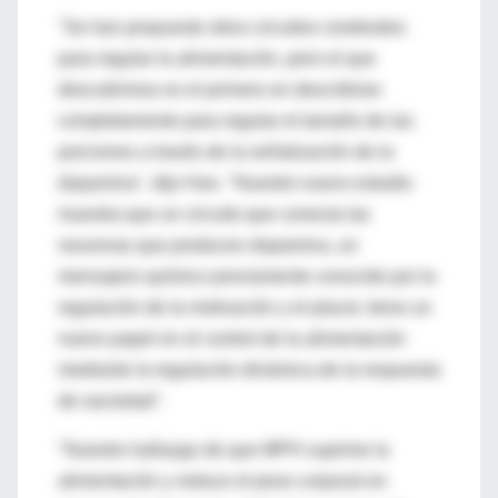
"Se han propuesto otros circuitos cerebrales
para regular la alimentación, pero el que
descubrimos es el primero en describirse
completamente para regular el tamaño de las
porciones a través de la señalización de la
dopamina", dijo Han. "Nuestro nuevo estudio
muestra que un circuito que conecta las
neuronas que producen dopamina, un
mensajero químico previamente conocido por la
regulación de la motivación y el placer, tiene un
nuevo papel en el control de la alimentación
mediante la regulación dinámica de la respuesta
de saciedad".
"Nuestro hallazgo de que MPH suprime la
alimentación y reduce el peso corporal en