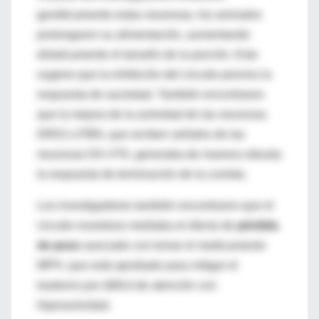
genéticamente estas neuronas, los animales
prolongaron su alimentación, aumentando
drásticamente el tamaño de la porción. Esto
sugiere que la inhibición del circuito previno la
respuesta de saciedad. También encontraron
que la mejora de la actividad de las neuronas
DRD1-LPBN, que reciben señales de las
neuronas DA-VTA, generaba de manera robusta
la respuesta de terminación de la comida.
Los investigadores también encontraron que el
circuito novedoso mediaba el efecto de
pérdida
de peso
asociado con tomar el medicamento
MPH, que está aprobado para mitigar el
trastorno por déficit de atención con
hiperactividad.