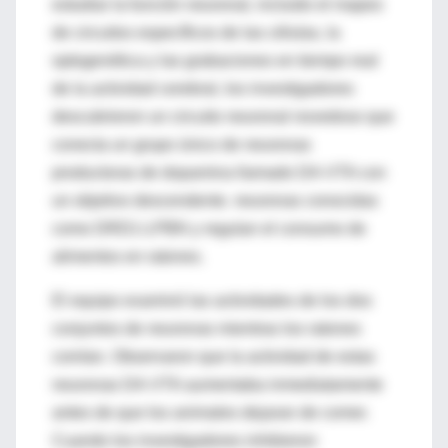
estudiar la función neuronal, incluido el mapeo
de circuitos específicos de las células, la
optogenética y las grabaciones en tiempo real
de la actividad cerebral, los investigadores
descubrieron un circuito neuronal novedoso que
conecta un grupo único de neuronas
productoras de dopamina llamado DA-VTA con
un objetivo descendente. neuronas conocidas
como DRD1-LPBN y regulan el consumo de
alimentos en ratones.
El equipo examinó las actividades de los dos
conjuntos de neuronas mientras los ratones
comían. Observaron que la actividad de estas
neuronas DA-VTA aumentaba inmediatamente
antes de que los animales dejaran de comer.
Cuando los investigadores inhibieron