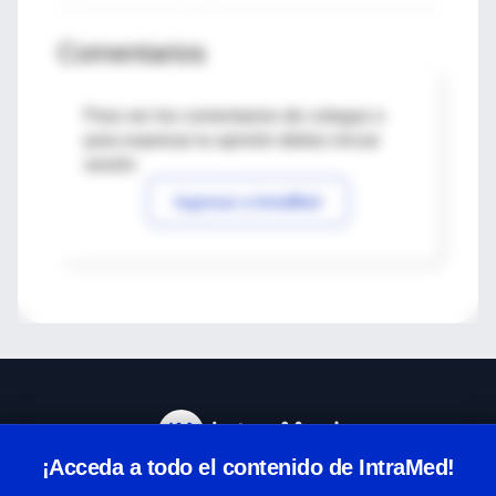
Comentarios
Para ver los comentarios de colegas o
para expresar tu opinión debes iniciar
sesión
Ingresar a IntraMed
¡Acceda a todo el contenido de IntraMed!
Centro de Ayuda