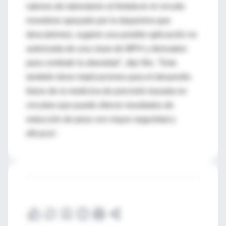
ratones de laboratorio al fortalecer el circuito
novedoso apoyado por la dopamina que
descubrimos, sugiere una posible aplicación no
autorizada de una clase de MPH y derivados
para combatir la obesidad", dijo Wu. "Esto
también tiene implicaciones para el desarrollo
futuro de la medicina de precisión basada en
circuitos que puede ofrecer resultados de
reducción de peso con mayor seguridad y
eficacia".