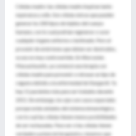
Células madre: las células madre inspiran tanto
esperanza y odio. Son células únicas que pueden
generar los 200 tipos de tejidos del cuerpo
humano, con lo cual podrían regenerar o curar
cualquier órgano enfermo o lastimado. Pero al
provenir de embriones que deben ser destruidos,
su uso es muy controvertido. En Worcester,
Massachusetts, ya comenzó una terapia con
células madre para prevenir o retrasar un tipo de
ceguera debido a la enfermedad de Stargardt. Ya
hay 11 pacientes más para ser tratados durante
2011. Sin embargo, los ojos son casos especiales
porque están aislados del sistema inmunológico,
con lo cual las células tienen menos posibilidades
de ser rechazadas. Para ver si las células tienen
verdadero potencial terapéutico, tenemos que