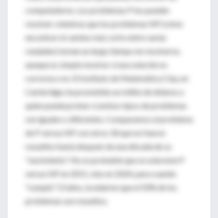
computadores. Los problemas P los pueden
resolver; mientras que los problemas NP (cómo
encontrar el camino más corto entre varias
ciudades) toman un largo tiempo en resolverse,
aunque es simple mostrar si una solución es
correcta o no. El Instituto de Matemática Clay, en
Cambridge, ha prometido un millón de dólares a
quien pueda probar si ambos tipos de problemas
son iguales o diferentes. Comparamos el problema
de P versus NP con otros 18 que no fueron
resueltos hasta después de una década de su
"nacimiento". No es probable que se solucione P
versus NP en 2011, sino en 2024, para cuando
"cumpla" 53 años, la edad en que el 50% de los
problemas son resueltos.