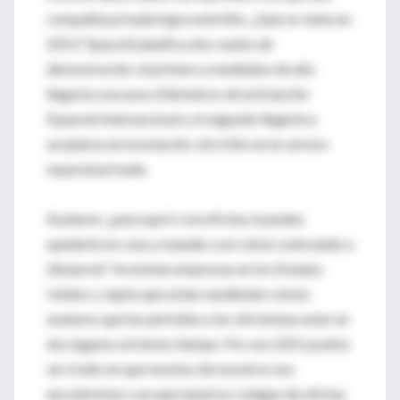
compañía privada logra este hito. ¿Qué se viene en
2011? SpaceX planifica dos vuelos de
demostración: el primero a mediados de año
llegaría a escasos kilómetros de la Estación
Espacial Internacional y el segundo llegaría a
acoplarse en la estación, otro hito en la carrera
espacial privada.
Avatares: ¿para qué ir a la oficina si puedes
quedarte en casa y mandar a un robot controlado a
distancia? Ya existen empresas en los Estados
Unidos y Japón que están vendiendo robots
avatares que les permiten a los oficinistas estar en
dos lugares al mismo tiempo. Por eso 2011 podría
ser el año en que muchos de nosotros nos
encontremos con que nuestros colegas de oficina