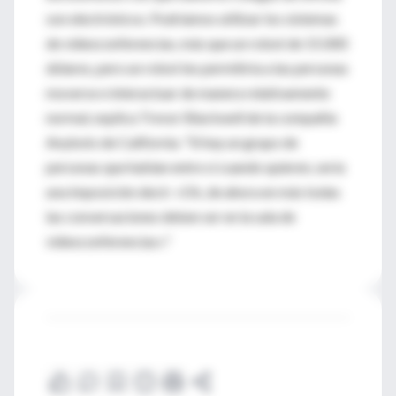
son electrónicos. Podríamos utilizar los sistemas
de videoconferencias, más que un robot de 15.000
dólares, pero un robot les permitiría a las personas
moverse e interactuar de manera relativamente
normal, explica Trevor Blackwell de la compañía
Anybots de California. "Si hay un grupo de
personas que hablan entre sí cuando quieren, sería
una imposición decir: «Ok, de ahora en más todas
las conversaciones deben ser en la sala de
videoconferencias»."