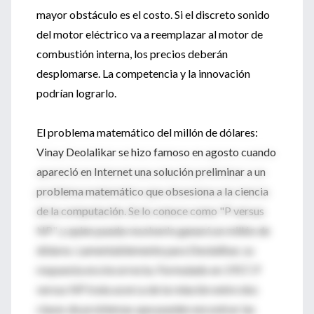
mayor obstáculo es el costo. Si el discreto sonido
del motor eléctrico va a reemplazar al motor de
combustión interna, los precios deberán
desplomarse. La competencia y la innovación
podrían lograrlo.
El problema matemático del millón de dólares:
Vinay Deolalikar se hizo famoso en agosto cuando
apareció en Internet una solución preliminar a un
problema matemático que obsesiona a la ciencia
de la computación. Se lo conoce como "P versus
NP", y quien pueda resolverlo ganará un millón de
dólares. Lamentablemente para Deolalikar, su
respuesta era incorrecta. Formulado en 1917, P
versus NP trata acerca de la relación entre dos
clases de problemas que pueden encontrar las