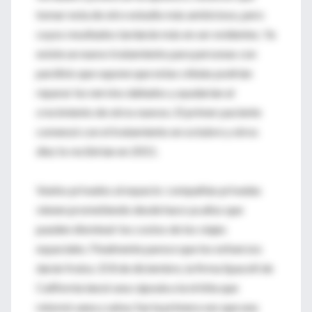
tomar nota de otro estudio más ambicioso, pero
cuyos resultados tardarán más en ser evidentes. Ya
existe un nuevo tratamiento para personas con
parálisis que supone que estas células podrían
reparar los nervios dañados y ayudarían al
crecimiento de otros nuevos. El primer paciente
comenzó con el tratamiento en octubre y otros
diez lo recibirían en 2011.
Vuelos privados al espacio: compañías privadas
vienen prometiendo desde hace ya años que
pueden disminuir los costos de los viajes
espaciales. Finalmente parece que los esfuerzos
darán frutos. El 8 de diciembre, la firma SpaceX de
California lanzó una cápsula a la órbita que
retornó sana y salva; fue la primera vez que una