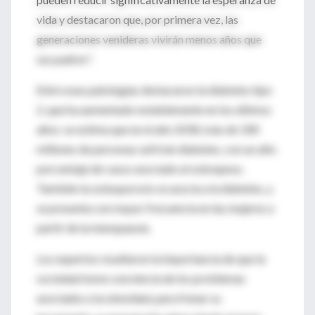
vida y destacaron que, por primera vez, las
generaciones venideras vivirán menos años que
sus padres".
Entre esas patologías destacaron la diabetes tipo
2, que ha aumentado notablemente en los últimos
años: se estima que en el año 2030, más de 330
millones de personas sufrirán diabetes, con un alto
porcentaje de casos asociado al sobrepeso.
También la osteoporosis se asocia a la diabetes, y
se presenta con mayor frecuencia en las mujeres a
partir de la menopausia.
Los expertos resaltaron la importancia de que la
sociedad tome conciencia de los problemas
asociados a la obesidad, para frenar su