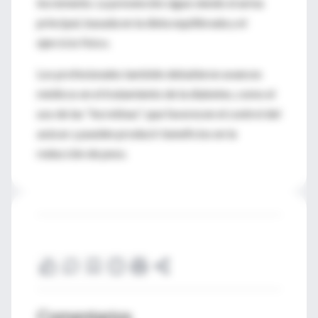
incremento. La prevención sigue siendo el arma
principal, basada en la dieta equilibrada y el
ejercicio físico.
Los profesionales también debatieron avances
médicos en el tratamiento de la diabetes, como el
uso de las "incretinas", que favorecen el control del
azúcar y pueden producir beneficios en la
reducción de peso.
Comentarios