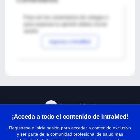
Para ver los comentarios de colegas o
para expresar tu opinión debes iniciar
sesión
Ingresar a IntraMed
¡Acceda a todo el contenido de IntraMed!
Centro de Ayuda
Regístrese o inicie sesión para acceder a contenido exclusivo
y ser parte de la comunidad profesional de salud más