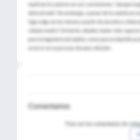
explican los autores en sus conclusiones, "aunque la g
demostrada". Sin embargo, a pesar de la cautela en es
logra algo así en ratones a partir de una única célula
células madre". De hecho, añaden, haber sido capace
para la ingeniería de tejidos como para la identifica
un error en su proceso de auto-división.
Comentarios
Para ver los comentarios de coleg
I