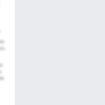
.
cho
ora,
de
s
nde