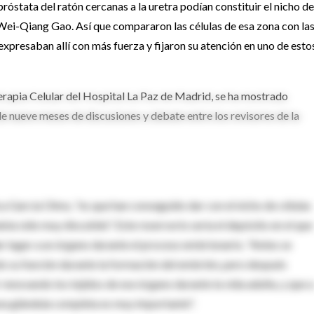
róstata del ratón cercanas a la uretra podían constituir el nicho de
r Wei-Qiang Gao. Así que compararon las células de esa zona con la
xpresaban allí con más fuerza y fijaron su atención en uno de esto
rapia Celular del Hospital La Paz de Madrid, se ha mostrado
 de nueve meses de discusiones y debate entre los revisores de la
ca García Olmo, "es que han conseguido dar con el nicho de células
ía sido muy discutido". Este reservorio sería el depósito en el que
 lugar a un órgano durante el proceso embrionario. "Antes se
do su función durante la formación del embrión, pero después
 renovando los tejidos de ese órgano durante la vida adulta, y que a
una glándula completa es muy importante".