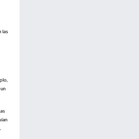
 las
plo,
 un
tas
uían
.