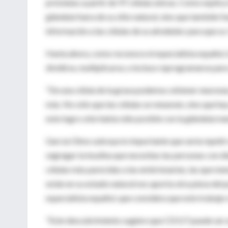
próstatas a partir de 97 células únicas. Como explica 
glándula fuera de su sitio natural, sino que también f
información a las células de su alrededor para que su 
Hasta ahora, como reconoce el especialista español, l
dividirse, multiplicarse, e incluso reprogramarse para
"De una célula de la grasa podemos obtener neuronas
más. No sólo que las células se renueven, sino que hay
este logro sólo había sido posible con la glándula m
García Olmo subraya lo importante que sería repetir
segregar la insulina que necesitas las personas con 
células más parecidas a las embrionarias, las que me
están en su estado natural nos aporta otra pieza del p
especialista español, que considera que este trabajo 
"Este descubrimiento sugiere que CD117 puede ser 