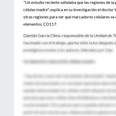
"Un estudio reciente señalaba que las regiones de la p
células madre", explica en su investigación el docto
otras regiones para ver qué marcadores celulares se e
elementos, CD117.
Damián García Olmo, responsable de la Unidad de Te
fascinado con el trabajo, que ha visto la luz después
prestigiosa revista y los autores, liderados por Gao.
Un depósito natural de células madre
"Una de las cosas más fascinantes del estudio", expli
madre de la próstata, un concepto que hasta ahora hab
quedan almacenadas las células madre después de dar
pensaba que esas células iban dividiéndose y hacien
evolucionaban. Pero pensar que se quedan allí para ir
partir de una sola de esas células podemos generar 