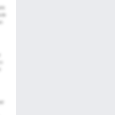
rie
a de
so
e
 a
e
al