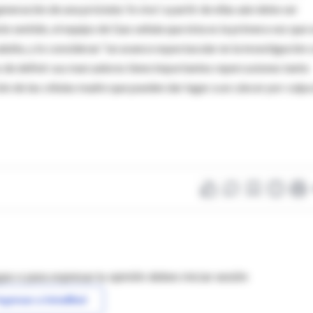
eneración de una próstata 'in vivo' a partir de ellas aún debe ser
te sentido, el equipo de Gao señala que ésta es la primera vez que 
 adulta, y lo consideran "un avance espectacular en la investigación 
s de definir sus marcadores tiene importantes repercusiones tanto
ción de las células madre que pueden dar lugar a un cáncer por culpa
as o para expresar tu opinión debes iniciar sesión
ngresar a IntraMed