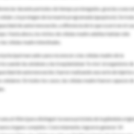
ferenciar durante periodos de tiempo prolongados, gracias a una se
 celular y la protegen de la muerte programada (apoptosis). Se trat
pacidad de autorrenovación, a diferencia de lo que ocurre en el ca
ompe. Hasta ahora, los nichos de células madre adultas habían sido
 las células madre intestinales.
l principal marcador para reconocer a las células madre de la
a cuando las aislaban y las trasplantaban 'in vivo' al organismo d
acidad de autorenovación, fueron realizando una serie de injertos
 celulares: En todos los casos, las células madre fueron capaces d
as.
ana al riñón (para distinguir la nueva próstata de la glándula origin
un nuevo órgano completo. Concretamente, lograron generar 14