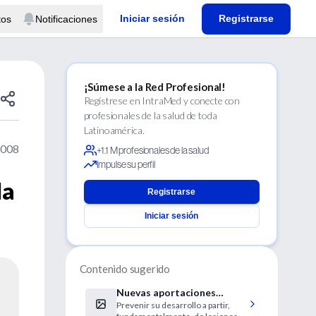
Iniciar sesión
Registrarse
tos
Notificaciones
¡Súmese a la Red Profesional!
Regístrese en IntraMed y conecte con
profesionales de la salud de toda
Latinoamérica.
2008
+1.1 M profesionales de la salud
Impulse su perfil
la
Registrarse
Iniciar sesión
Contenido sugerido
Nuevas aportaciones
Prevenir su desarrollo a partir,
acerca del cribado del