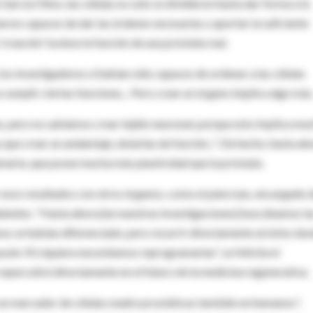
García Olmo, las células no sólo se dividieron hasta dar forma a la
ueron capaces de dar las órdenes necesarias y aportar la suficiente
'creación' tuviese la función de una próstata real.
os investigadores sí habían sido capaces de ordenar a las células
 cumplir ciertas funciones... Pero crear un órgano implica algo más
, pero no sabíamos crear tejido neuronal, porque esto implica mu
 que crear un andamiaje, dotarlas de función...". De hecho, hasta ah
amaria, que posee mucha más plasticidad que la próstata.
 esos resultados con otros órganos, como el páncreas, encargado 
diabetes. "Hasta ahora [en nuestras investigaciones] buscábamos la
nos se habían diferenciado, pero recurrir directamente al nicho do
uzle. Ni siquiera necesitamos reprogramarlas", se felicita el
repercutirá directamente en el futuro de la medicina regenerativa.
un marcador de células madre prostáticas también en humanos",