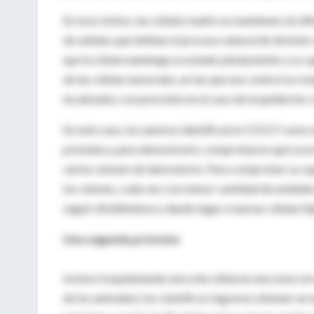
En esos nichos, las células madre se mantienen sin di
de señales que inhiben el proceso natural de división
que la célula mantenga su estado pluripotente y su ca
de las células tumorales, en las que ese control se r
localizados con precisión en el caso de la epidermis o
En este caso, los autores identificaron CD117 como e
próstata y, para demostrarlo, comprobaron qué ocurrí
varios ratones de laboratorio. Para comprobar su cap
los ratones, cada vez con menor cantidad de unidades
seguir dividiéndose y dando lugar a nuevas células hij
Una segunda próstata
Incluso trasplantando una sola célula en una zona cerc
de los animales), los científicos lograron obtener 