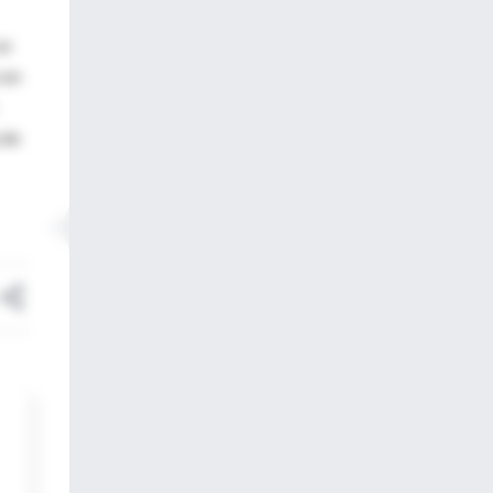
se
con
 de