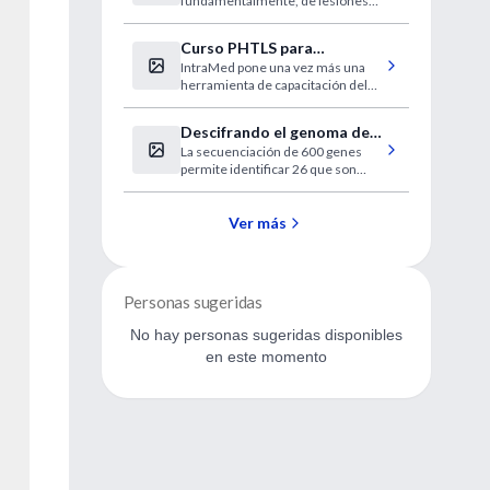
fundamentalmente, de lesiones
cáncer colorectal
preneoplásicas, concretamente
pólipos y adenomas.
Curso PHTLS para
IntraMed pone una vez más una
estudiantes de medicina
herramienta de capacitación del
más alto nivel. En esta oportunidad
te invitamos a participar en el
Descifrando el genoma del
curso PHTLS que se dictará los
La secuenciación de 600 genes
cáncer de pulmón
días 29 y 30 de octubre.
permite identificar 26 que son
clave en la enfermedad. Algunos
no se habían relacionado nunca
con la aparición de tumores.
Ver más
Personas sugeridas
No hay personas sugeridas disponibles
en este momento