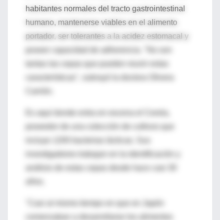
habitantes normales del tracto gastrointestinal
humano, mantenerse viables en el alimento
portador, ser tolerantes a la acidez estomacal y
poseer capacidad de adherencia. "No son
tantas las cepas que pueden reunir estas
características", subrayó la doctora Olivera
Carrión.
Es aquí donde entra en escena el Cerela,
poseedor de una colección de cultivos que
incluye 1200 bacterias lácticas. Sus
investigadores trabajan en la identificación y
análisis de estas cepas desde hace casi 30
años.
"Casi al mismo tiempo en que en Japón
comenzaban a desarrollarse los alimentos