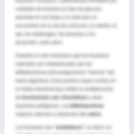
bioactivo: fructanos, carbohidratos formados por
unidades de fructosa (un tipo de glucosa
presente en las frutas y la miel) que se
encuentran en la raíz de achicoria, la cebolla, el
ajo, los espárragos, las bananas y los
alcauciles, entre otros.
Estudios in vitro mostraron que los fructanos
naturales son metabolizados por las
bifidobacterias (microorganismos "buenos" del
tracto digestivo). Esto produce mayor acidez en
el medio intestinal que inhibe la multiplicación
de
Escherichia coli, Clostridium
y otras
bacterias patógenas. Las
bifidobacterias
mejoran además la absorción del
calcio
.
Los fructanos son
"prebióticos",
es decir, no