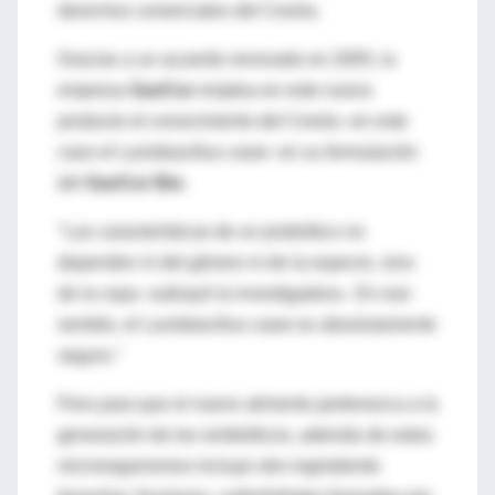
derechos comerciales del Cerela.
Gracias a un acuerdo renovado en 2005, la
empresa
SanCor
emplea en este nuevo
producto el conocimiento del Cerela -en este
caso el Lactobacillus casei- en su formulación
del
SanCor Bio
.
"Las características de un probiótico no
dependen ni del género ni de la especie, sino
de la cepa -subrayó la investigadora-. En ese
sentido, el Lactobacillus casei es absolutamente
seguro."
Pero para que el nuevo alimento pertenezca a la
generación de los simbióticos, además de estos
microorganismos incluye otro ingrediente