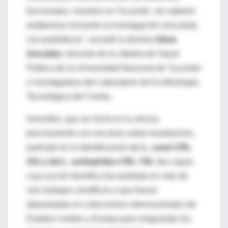
funcionales, nosotros en Tucumán -sin saberlo-
estábamos iniciando la investigación vinculada
con probióticos", recordó la doctora
Silvia
González
, docente de la cátedra de Salud
Pública de la Universidad Nacional de Tucumán
e investigadora del Laboratorio de Ecofisiología
Tecnológica del Cerela.
González, que se inició en la ciencia
precisamente con una tesis sobre lactobacilos,
participó en la identificación del
L. casei CRL
431 y del L. acidophilus CRL 730
, dos cepas
cuya acción benéfica fue probada en más de
cien trabajos científicos y que fueron
depositadas en colecciones internacionales de
Estados Unidos y Europa para resguardar los