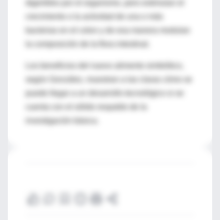
digeribles por el organismo, pero estimulan el
crecimiento o la actividad de una o más
bacterias en el colon y de esa manera modulan
la composición de la flora intestinal.
Los beneficios del nuevo alimento simbiótico,
según González, muestran a las claras cómo se
puede llegar a un desarrollo tecnológico si se
cuenta con el sólido respaldo de la
investigación básica.