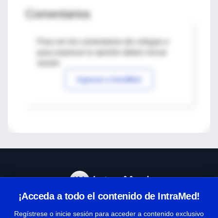
Comentarios
Para ver los comentarios de colegas o
para expresar tu opinión debes iniciar
sesión
Ingresar a IntraMed
¡Acceda a todo el contenido de IntraMed!
Centro de Ayuda
Regístrese o inicie sesión para acceder a contenido exclusivo