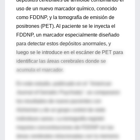
uso de un nuevo marcador químico, conocido
como FDDNP, y la tomografía de emisión de
positrones (PET). Al paciente se le inyecta el
FDDNP, un marcador especialmente diseñado
para detectar estos depósitos anormales, y
luego se le introduce en el escáner de PET para
identificar las áreas cerebrales donde se
acumula el marcador.
En este estudio, publicado en el "American
Journal of Geriatric Psychiatry", se compararon
los resultados de nueve pacientes con
Alzheimer y de un grupo control de siete
individuos sanos. La tomografía registró
mayores concentraciones de FDDNP en las
áreas cerebrales relacionadas con la memoria