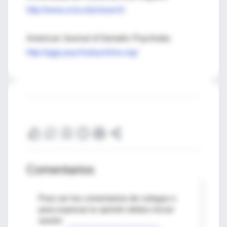
http://www.ucla.edu/search/
American Journal of Geriatric Psychiatry
http://ajgp.psychiatryonline.org/
Comentarios
Para ver los comentarios de colegas o
para expresar tu opinión debes iniciar
sesión