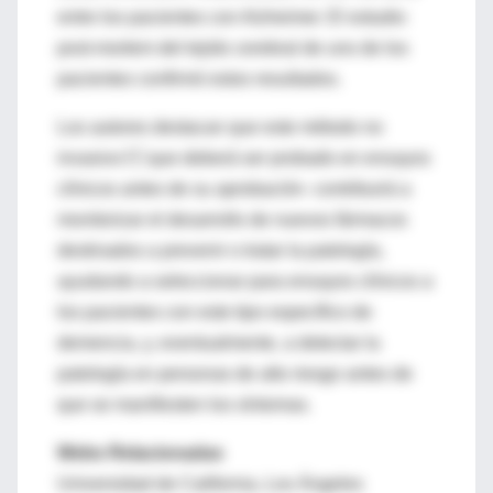
entre los pacientes con Alzheimer. El estudio
post-mortem del tejido cerebral de uno de los
pacientes confirmó estos resultados.
Los autores destacan que este método no
invasivo  que deberá ser probado en ensayos
clínicos antes de su aprobación- contribuirá a
monitorizar el desarrollo de nuevos fármacos
destinados a prevenir o tratar la patología,
ayudando a seleccionar para ensayos clínicos a
los pacientes con este tipo específico de
demencia, y, eventualmente, a detectar la
patología en personas de alto riesgo antes de
que se manifiesten los síntomas.
Webs Relacionadas
Universidad de California, Los Ángeles