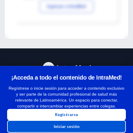
Ingresar a IntraMed
¡Acceda a todo el contenido de IntraMed!
Centro de Ayuda
Regístrese o inicie sesión para acceder a contenido exclusivo
y ser parte de la comunidad profesional de salud más
relevante de Latinoamérica. Un espacio para conectar,
Términos y condiciones
compartir e intercambiar experiencias entre colegas.
| Políticas de privacidad
Registrarse
| Todos los derechos reservados | Copyright 1997-2026
Iniciar sesión