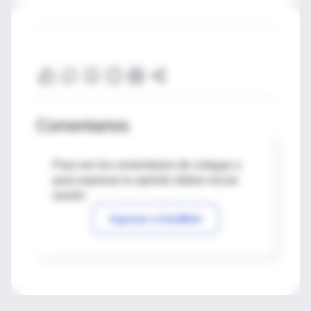
Comentarios
Para ver los comentarios de colegas o
para expresar tu opinión debes iniciar
sesión
Ingresar a IntraMed