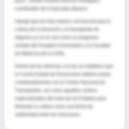
paso", señaló Rodolfo Moreno Rodríguez,
coordinador de la bancada albiazul.
Agregó que de ésta manera, se buscará que la
cultura de la donación y el transplante de
órganos ya no se vea como un programa
aislado del Hospital Universitario y la Facultad
de Medicina de la UANL.
Dentro de las reformas a la ley se establece que
el Centro Estatal de Donaciones deberá actuar
coordinadamente con el Centro Nacional de
Transplantes, así como aquellos centros
especializados del resto de los Estados para
fomentar la cultura como una forma de
solidaridad entre los mexicanos.