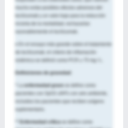
mucho evitar posibles efectos adversos del
tocilizumab y un valor bajo para la reducción
incierta de la mortalidad, rechazarían
razonablemente el tocilizumab.
o En el ensayo más grande sobre el tratamiento
de tocilizumab, el criterio de inflamación
sistémica se definió como PCR ≥ 75 mg / L.
Definiciones de gravedad:
* La
enfermedad grave
se define como
pacientes con SpO2 ≤94% con aire ambiente,
incluidos los pacientes que reciben oxígeno
suplementario.
**
Enfermedad crítica
se define como