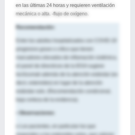
en las últimas 24 horas y requieren ventilación
mecánica o alta. -flujo de oxígeno.
Recomendación:
Entre los adultos hospitalizados con COVID-19
progresivo grave o crítico que tienen
marcadores elevados de inflamación sistémica,
el panel de directrices de la IDSA sugiere
tocilizumab además de la atención estándar (es
decir, esteroides) en lugar de la atención
estándar solo. (Recomendación condicional,
baja certeza de la evidencia).
•
Observaciones:
o Los pacientes, en particular los que
responden a los esteroides solos, que valoran