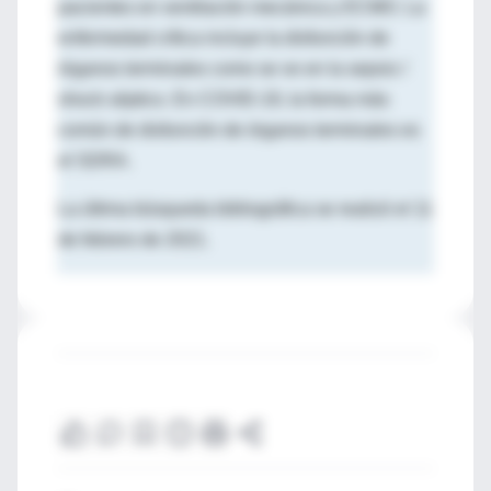
pacientes en ventilación mecánica y ECMO. La
enfermedad crítica incluye la disfunción de
órganos terminales como se ve en la sepsis /
shock séptico. En COVID-19, la forma más
común de disfunción de órganos terminales es
el SDRA.
La última búsqueda bibliográfica se realizó el 11
de febrero de 2021.