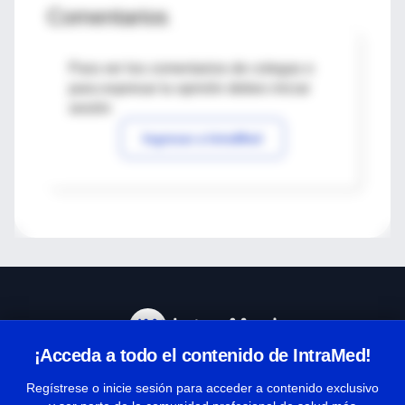
Comentarios
Para ver los comentarios de colegas o
para expresar tu opinión debes iniciar
sesión
Ingresar a IntraMed
¡Acceda a todo el contenido de IntraMed!
Centro de Ayuda
Regístrese o inicie sesión para acceder a contenido exclusivo