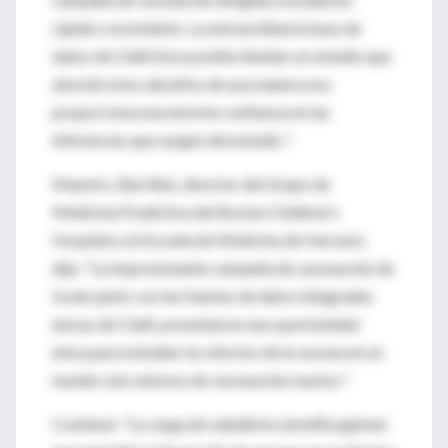
rápido crecimiento. La extraordinaria base de
datos de Clalit hizo posible diseñar un estudio que
abordó estos desafíos de una manera eso
proporciona una enorme confianza en las
inferencias que surgen del estudio ".
Maestro. Ben Reis, director del Grupo de
Medicina Predictiva del Boston Children's
Hospital y la Escuela de Medicina de Harvard,
dijo: "La impresionante campaña de vacunación de
Israel, junto con las fuentes de datos integradas
únicas de Clalit, presentaron una oportunidad
única para estudiar los efectos de la vacuna en un
mundo real. entorno de vacunación masiva ".
Continuó: "La
carga de caballería científica
global