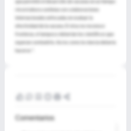
que permitió el desarrollo de vacunas en un tiempo
récord ahora continúa con colaboraciones
internacionales enfocadas en evaluar la
efectividad de la vacuna. El virus no reconoce
fronteras, ni tampoco deberían los científicos que
esperan combatirlo. Así es como la ciencia debería
hacerse ".
Comentarios