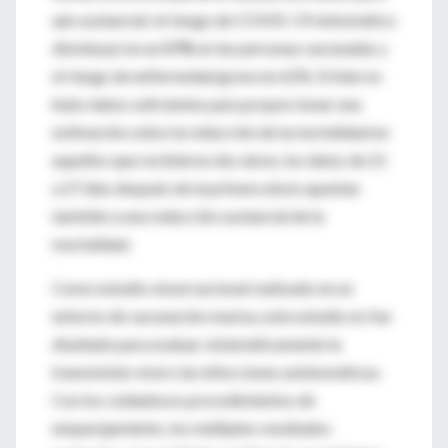
aún sustancial: el riesgo de COVID-19 sintomático
disminuyó en un
57%
en las personas vacunadas y
el riesgo de enfermedad grave en 62%. Si bien no
hubo datos suficientes para proporcionar una
estimación sobre la reducción de la mortalidad en
aquellos que recibieron dos dosis, los datos de 21
a 27 días después de la primera dosis apuntan
también a una reducción sustancial de la
mortalidad.
Como estudio observacional realizado en un
entorno de vacunación masiva, este estudio no fue
diseñado para evaluar sistemáticamente la
transmisión viral o las infecciones asintomáticas.
Con los cuidadosos procedimientos de
emparejamiento, los múltiples resultados