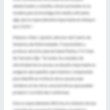
aleatorizados y estudios observacionales es un
modelo para la investigación médica eficiente,
algo que es especialmente importante en tiempos
de COVID ".
Maestro. Marc Lipsitch, director del Centro de
Dinámica de Enfermedades Transmisibles y
profesor de la Escuela de Salud Pública TH Chan
de Harvard, dijo: "En todos los estudios de
efectividad de la vacuna, un desafío importante es
asegurar que aquellos que estamos comparando
para identificar el efecto de la vacuna sean
similares en las otras características que pueden
predecir si se infectan o enferman.
Esto es especialmente difícil en el contexto de una
campaña de vacunación dirigida a la edad en