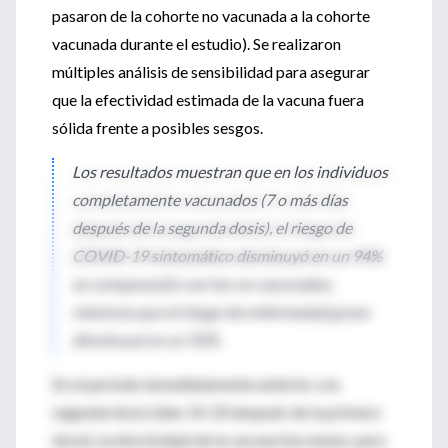
pasaron de la cohorte no vacunada a la cohorte
vacunada durante el estudio). Se realizaron
múltiples análisis de sensibilidad para asegurar
que la efectividad estimada de la vacuna fuera
sólida frente a posibles sesgos.
Los resultados muestran que en los individuos
completamente vacunados (7 o más días
después de la segunda dosis), el riesgo de
COVID-19 sintomático disminuyó en un 94%
en comparación con los no vacunados,
mientras que el riesgo de enfermedad grave
disminuyó en un 92%.
En el período inmediatamente anterior a la
segunda dosis (días 14-20 después de la primera
dosis), la efectividad de la vacuna fue menor, pero