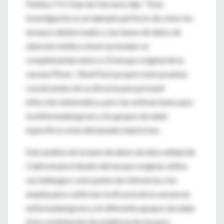
Pública TH Chan de Harvard, dijo: "Esta
investigación es un ejemplo perfecto de cómo los
ensayos aleatorizados y las bases de datos de
atención médica observacionales se
complementan entre sí. El ensayo original de la
vacuna Pfizer / BioNTech proporcionó pruebas
convincentes de su eficacia para prevenir
infección sintomática, pero las estimaciones para
la enfermedad grave y los grupos de edad
específicos eran demasiado imprecisas.
Este análisis de la base de datos de alta calidad de
Clalit emula el diseño del ensayo original, utiliza
sus hallazgos como punto de referencia y los
amplía para confirmar la eficacia de la vacuna en
enfermedad grave y en diferentes grupos de edad.
Esta combinación de evidencia de ensayos