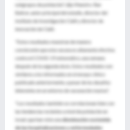
subgrupos de población", dijo Maestro. Ran
Balicer, autor principal del estudio, director del
Instituto de Investigación Clalit y director de
innovación de Clalit.
"Estos resultados muestran de manera
convincente que esta vacuna es altamente efectiva
contra el COVID-19 sintomático, una semana
después de la segunda dosis. Estos resultados son
similares a los informados en el ensayo clínico
publicado anteriormente, a pesar de los desafíos
inherentes en un entorno de vacunación masiva".
"Los resultados también se correlacionan bien con
las tendencias recientes a nivel de población en
Israel, que han visto una
disminución sostenida
de las hospitalizaciones y enfermedades