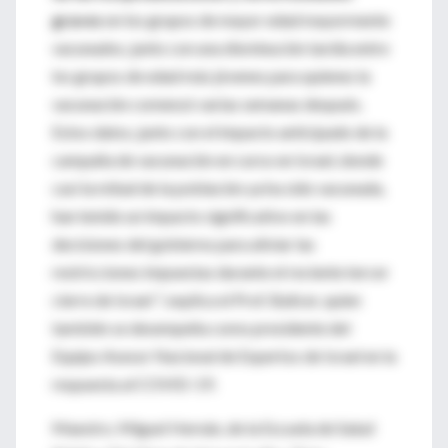
graves
en los grupos de mayor edad mayormente
vacunados, junto con una disminución tardía entre
los grupos de edad más jóvenes para quienes la
vacunación comenzó varias semanas después.
Estos datos, junto con el impacto anticipado de la
campaña de vacunación en curso en Israel, donde
casi la mitad de la población ya ha sido vacunada,
han tenido un impacto significativo en las
decisiones del gobierno para aliviar las
restricciones impuestas durante el reciente tercer
cierre de Israel ", explica el Prof. Balicer, quien
también se desempeña como presidente del
Equipo Asesor Nacional de Expertos de Israel en la
respuesta al COVID-19.
Maestro. Miguel Hernán, de la Escuela de Salud