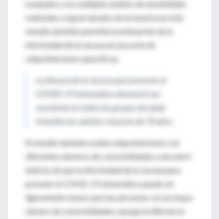
evaluados y los múltiples análisis de sensibilidad
realizados, el gran tamaño de la muestra en este
estudio también permitió la estimación de la
efectividad de la vacuna en una serie de
subpoblaciones específicas.
La eficacia de la vacuna para prevenir el
COVID-19 sintomático demostró ser
constante en todos los grupos de edad,
incluidos los adultos mayores de 70 años.
El estudio también evaluó subpoblaciones con
diferentes números de comorbilidades y encontró
indicios de que la efectividad de la vacuna para
prevenir el COVID-19 sintomático puede ser
ligeramente menor para las personas con un mayor
número de comorbilidades, aunque la diferencia