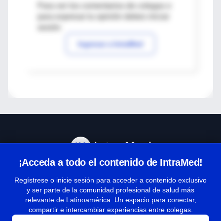
Para ver los comentarios de colegas o
para expresar tu opinión debes iniciar
sesión
Ingresar a IntraMed
¡Acceda a todo el contenido de IntraMed!
Centro de Ayuda
Regístrese o inicie sesión para acceder a contenido exclusivo
y ser parte de la comunidad profesional de salud más
relevante de Latinoamérica. Un espacio para conectar,
Términos y condiciones
compartir e intercambiar experiencias entre colegas.
| Políticas de privacidad