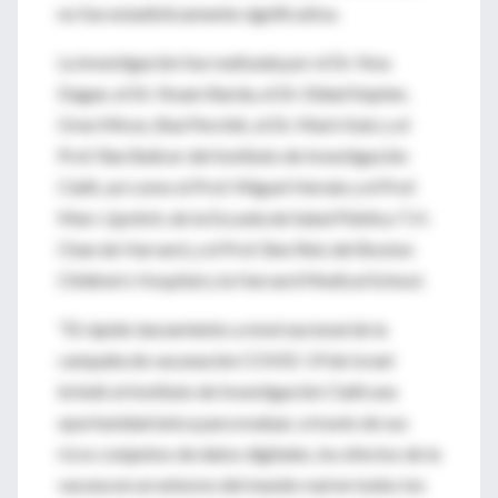
no fue estadísticamente significativa.
La investigación fue realizada por el Dr. Noa
Dagan, el Dr. Noam Barda, el Dr. Eldad Kepten,
Oren Miron, Shai Perchik, el Dr. Mark Katz y el
Prof. Ran Balicer del Instituto de Investigación
Clalit, así como el Prof. Miguel Hernán y el Prof.
Marc Lipsitch, de la Escuela de Salud Pública T.H.
Chan de Harvard, y el Prof. Ben Reis del Boston
Children's Hospital y la Harvard Medical School.
"El rápido lanzamiento a nivel nacional de la
campaña de vacunación COVID-19 de Israel
brindó al Instituto de Investigación Clalit una
oportunidad única para evaluar, a través de sus
ricos conjuntos de datos digitales, los efectos de la
vacuna en un entorno del mundo real en todos los