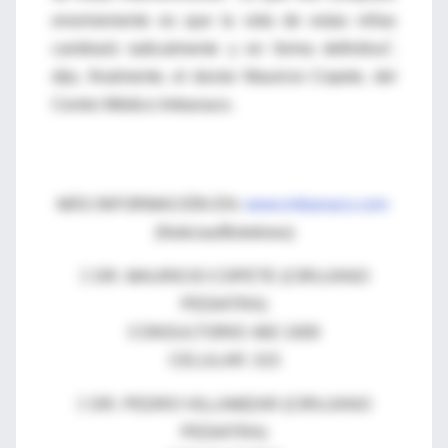
enormemente es que la vida de estas niñas
cambiará radicalmente y en forma definitiva”,
dijo, finalmente, el doctor Mauricio Copete, del
Centro Médico Imbanaco.
MÁS INFORMACIÓN EN:
www.imbanaco.com
(Noticias/Boletines)
 DR. MAURICIO COPETE (CIRUJANO
PEDIATRA)
CONSULTORIO: 682 1000
CELULAR: 315
 DR. PEDRO VILLAMIZAR (CIRUJANO
PEDIATRA)