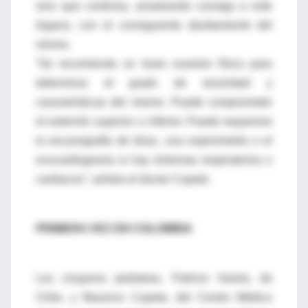
sino que continúa, arrastrando consigo a este
órgano, con el consiguiente abultamiento del
mismo.
“Se recomienda un buen examen físico para
determinar el grado de severidad y
características del mismo. Puede comprometer
el esternón superior o inferior. Puede requerirse
la escanografía de tórax, una espirometría o el
ecocardiograma si hay síntomas respiratorios o
cardiacos”, señala el doctor Copete.
PRIMERA VEZ EN COLOMBIA
Los cirujanos pediatras, Patricio Varela, de
Chile, y Mauricio Copete, del Centro Médico