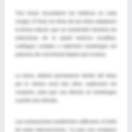
Tres horas necesitaron los médicos en cada
cirugía. Al final, los tórax de las niñas adoptaron
la forma natural, que se mantendrá mientras las
estructuras de la pared torácica (costillas,
cartílagos costales y esternón) mantengan los
patrones de crecimiento fijados por la barra.
La barra, deberá permanecer dentro del tórax
por lo menos unos tres años, explicaron los
cirujanos, para que sus efectos se mantengan
cuando sea retirada.
Las evaluaciones posteriores ratificaron el éxito
de estas intervenciones. “Lo que nos complace