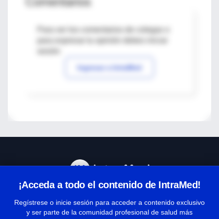
Comentarios
Para ver los comentarios de colegas o
para expresar tu opinión debes iniciar
sesión
Ingresar a IntraMed
¡Acceda a todo el contenido de IntraMed!
Centro de Ayuda
Regístrese o inicie sesión para acceder a contenido exclusivo
y ser parte de la comunidad profesional de salud más