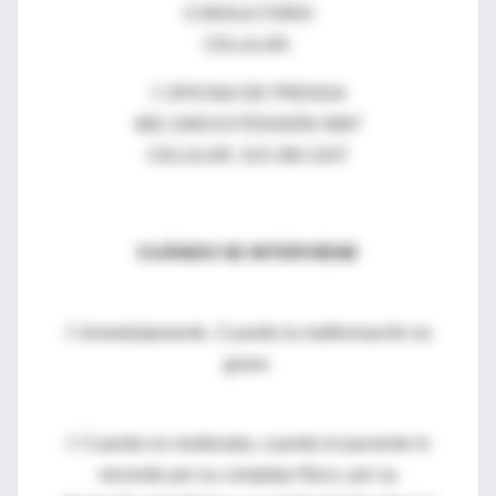
CONSULTORIO
CELULAR:
 OFICINA DE PRENSA
682 1000 EXTENSIÓN 5697
CELULAR: 315 284 2247
CUÁNDO SE INTERVIENE
 Inmediatamente. Cuando la malformación es
grave.
 Cuando es moderada, cuando el paciente lo
necesite por su complejo físico, por su