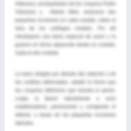
Imbanaco, acompañados de los cirujanos Pedro
Villamizar y Alberto Melo, realizaron dos
pequeñas incisiones en cada costado, sobre el
área de los cartílagos costales. Por allí
introdujeron una barra especial de acero y la
guiaron en forma adyacente desde un costado,
hasta el otro costado.
La barra dirigida por delante del esternón y de
las costillas deformadas, adoptó la forma que
los cirujanos definieron que tomaría el pecho.
Luego la fijaron lateralmente a unos
estabilizadores, presionando y corrigiendo el
defecto, a través de las pequeñas incisiones
laterales.