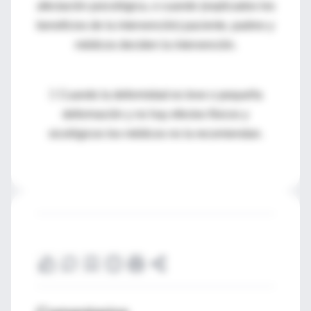
afectación psicológica, o cuando (explicados los
beneficios de la intervención) paciente, padres y
médicos deciden la intervención.
 Cuando la deformidad es leve o pequeña
deformación y no hay efectos físicos y
sicológicos los médicos no la recomiendan.