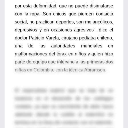
por esta deformidad, que no puede disimularse
con la ropa. Son chicos que pierden contacto
social, no practican deportes, son melancólicos,
depresivos y en ocasiones agresivos", dice el
doctor Patricio Varela, cirujano pediatra chileno,
una de las autoridades mundiales en
malformaciones del tórax en niños y quien hizo
parte de equipo que intervino a las primeras dos
niñas en Colombia, con la técnica Abramson.
El especialista explicó que se trata de un
trastorno en el desarrollo de los cartílagos
costales, ya que su crecimiento de atrás hacia
adelante (desde la costilla al esternón) no
termina en la línea de contacto con el esternón,