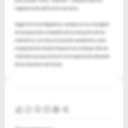
regeneración del tracto nervioso.
Según los investigadores, aunque no se consiguió
la restauración completa de la sensación de los
miembros con esta reconexión anatómica, esta
manipulación tendrá impacto en el desarrollo de
métodos para promover la recuperación después
de las lesiones nerviosas.