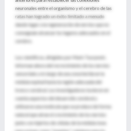
neuronales entre el organismo y el cerebro de las
ratas han logrado un éxito limitado a menudo
dando lugar a la regeneración de nervios que no
conseguían alcanzar los lugares adecuados en el
cerebro.
Los científicos, dirigidos por Mark Tuszynski,
informan ahora del recrecimiento de los nervios
sensoriales a lo largo de una zona herida en la
médula espinal hasta la región adecuada del
tronco cerebral. Los investigadores tuvieron en
cuenta aspectos del desarrollo cerebral y
utilizaron una molécula que se produce de forma
natural que atrae el crecimiento de los nervios
junto con injertos de células de la médula ósea
para actuar como ''puentes'' celulares para la