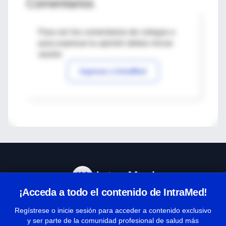
Comentarios
Para ver los comentarios de colegas o
para expresar tu opinión debes iniciar
sesión
Ingresar a IntraMed
¡Acceda a todo el contenido de IntraMed!
Centro de Ayuda
Regístrese o inicie sesión para acceder a contenido exclusivo
y ser parte de la comunidad profesional de salud más