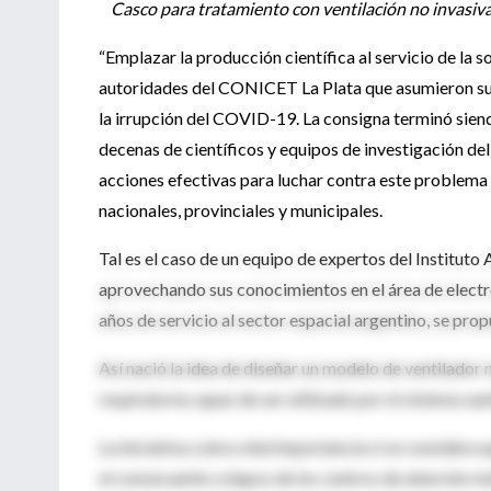
Casco para tratamiento con ventilación no invasiva
“Emplazar la producción científica al servicio de la 
autoridades del CONICET La Plata que asumieron sus
la irrupción del COVID-19. La consigna terminó sien
decenas de científicos y equipos de investigación d
acciones efectivas para luchar contra este problema d
nacionales, provinciales y municipales.
Tal es el caso de un equipo de expertos del Instit
aprovechando sus conocimientos en el área de electr
años de servicio al sector espacial argentino, se prop
Así nació la idea de diseñar un modelo de ventilador 
respiratoria capaz de ser utilizado por el sistema sa
La iniciativa cobra vital importancia si se considera 
el consecuente colapso de los centros de atención mé