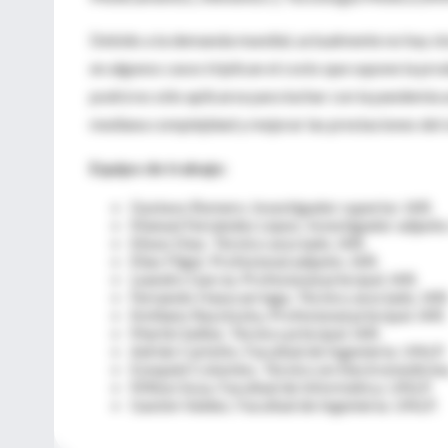
Debido a la demanda mundial, actualmente no hay sto
en algunos casos triplican el costo que supone la prod
podrá no sólo aplicarse para luchar con la pandemia a
mediana complejidad y mejorar las prestaciones del 
Equipo de trabajo:
Gustavo Romero. Investigador superior. IAR.
Manuel Fernández López. Investigador adjunto
Eliseo Díaz. Técnico asociado. IAR.
Elías Fliger. Profesional adjunto. IAR.
Leandro García. Profesional principal. IAR.
Fernando Hauscarriaga. Técnico asociado. IAR
Emiliano Rasztosky. Profesional principal. IAR.
Martín Salibe. Técnico principal. IAR.
Adrián Carlotto. Facultad de Ingeniería. UNLP.
Ezequiel Colombo. Técnico en Electromedicina
Milton Sosa. Facultad de Informática. UNLP.
Gastón Valdez. Facultad de Ingeniería. UNLP.