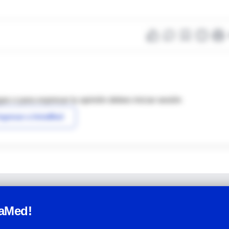
as o para expresar tu opinión debes iniciar sesión
ngresar a IntraMed
raMed!