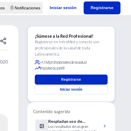
Iniciar sesión
Registrarse
tos
Notificaciones
¡Súmese a la Red Profesional!
Regístrese en IntraMed y conecte con
profesionales de la salud de toda
Latinoamérica.
2020
+1.1 M profesionales de la salud
Impulse su perfil
Registrarse
Iniciar sesión
Contenido sugerido
Respladan uso de
Los resultados de un gran
corticoides sistémicos en