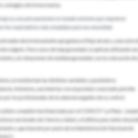
os contagios de forma masiva.
nseja su uso para pacientes en estado extremo que requieran
rar los respiradores más complejos para esa necesidad.
trolado electrónicamente que genera el flujo de aire, y una serie 
de oxígeno. Para casos de baja gravedad, se aplican utilizando un
aciente y, en situaciones de mediana gravedad, con la colocación de
ma, se monitorean las distintas variables y parámetros
 alarma. Asimismo, una interfaz con el paciente conectado permite
s por los profesionales de la salud encargados de su control.
er piloto completo fue financiado por el CONICET La Plata– cumpl
rteras nacionales de Ciencia y Salud, y el último paso antes de pod
namiento y aprobación por parte de la Administración Nacional de
NMAT).