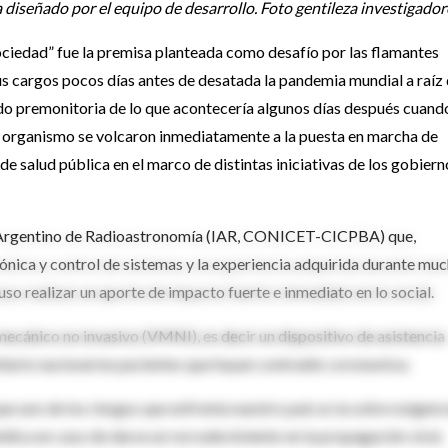
 diseñado por el equipo de desarrollo. Foto gentileza investigador
sociedad” fue la premisa planteada como desafío por las flamantes
 cargos pocos días antes de desatada la pandemia mundial a raíz
do premonitoria de lo que acontecería algunos días después cuand
el organismo se volcaron inmediatamente a la puesta en marcha de
e salud pública en el marco de distintas iniciativas de los gobiern
uto Argentino de Radioastronomía (IAR, CONICET-CICPBA) que,
ónica y control de sistemas y la experiencia adquirida durante mu
uso realizar un aporte de impacto fuerte e inmediato en lo social.
mecánico no invasivo (VMNI), es decir un dispositivo de asistencia
nitario nacional en pacientes que hayan contraído coronavirus.
que uno de los riesgos que enfrenta nuestro país es la sobre exigenc
dica en caso de darse un recrudecimiento en la propagación viral,