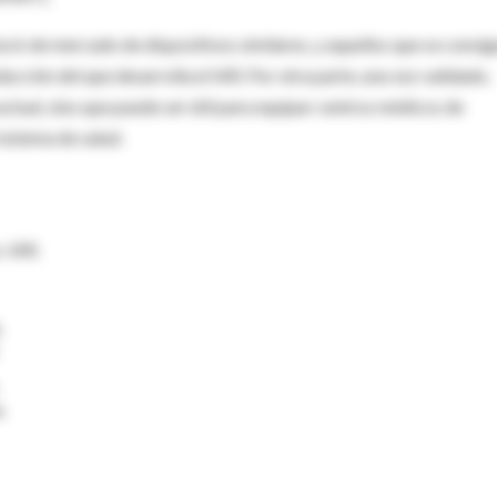
ck de mercado de dispositivos similares, y aquellos que se consi
ucción del que desarrolla el IAR. Por otra parte, una vez validado,
ctual, sino que puede ser útil para equipar centros médicos de
sistema de salud.
. IAR.
.
.