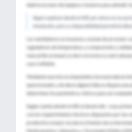
dada la escasez de equipos e insumos para atender l
Según explican desde el IAR, por ahora no se aco
intubación, pero su disponibilidad permitiría libe
Los ventiladores no invasivos constan de un motor con
reguladores de temperatura, y composición y calidad 
mascarilla oronasal, es decir en la boca y nariz del p
casco inflable.
Mediante una microcomputadora incorporada al siste
operacionales y de darse alguna falla se dispara una
determinar los parámetros clínicos para ser evaluado
Según cuenta desde el IAR, el desarrollo –cuyo prim
con los requerimientos técnicos dispuestos por las ca
producirlo a mayor escala es el testeo de su funcio
Medicamentos, Alimentos y Tecnología Médica (A