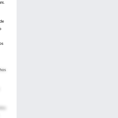
es.
 de
o
os
chos
ia y