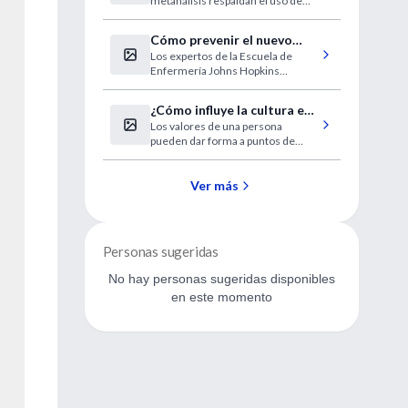
metanálisis respaldan el uso de
excacerbaciones de la
antibióticos sistémicos o
EPOC
corticosteroides sistémicos para
Cómo prevenir el nuevo
tratar las exacerbaciones de la
Los expertos de la Escuela de
coronavirus
enfermedad pulmonar obstructiva
Enfermería Johns Hopkins
crónica
ofrecen ideas clave para los
profesionales de la salud y los
¿Cómo influye la cultura en
ciudadanos
Los valores de una persona
la sensación de "sentirse
pueden dar forma a puntos de
enfermo"?
vista internos sobre la
"enfermedad socialmente
apropiada"
Ver más
Personas sugeridas
No hay personas sugeridas disponibles
en este momento