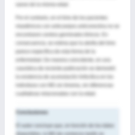
sanos de la misma edad.
Por el contrario, en el timo de los pacientes
miasténicos con anticuerpos anticonectina no se
encontraron centros germinales tímicos. En
consecuencia, se estima que la atrofia del timo
parece específica de esta forma de la
enfermedad. De manera coincidente, en una
casuística de reciente publicación se demostró
la existencia de acumulación linfocítica en los
individuos con MG sin timoma, sin diferencias
cualitativas relacionadas con la edad.
Conclusiones
El autor concluye que, en función de los datos
disponibles, la MG de comienzo tardío se