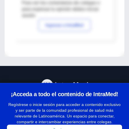
Para ver los comentarios de colegas o
para expresar tu opinión debes iniciar
sesión
Ingresar a IntraMed
¡Acceda a todo el contenido de IntraMed!
Centro de Ayuda
Regístrese o inicie sesión para acceder a contenido exclusivo
y ser parte de la comunidad profesional de salud más
relevante de Latinoamérica. Un espacio para conectar,
Términos y condiciones
compartir e intercambiar experiencias entre colegas.
| Políticas de privacidad