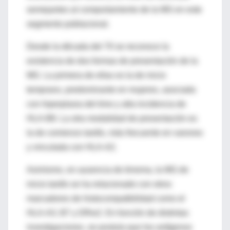
semejantes al comportamiento de la MG en este
segmento poblacional.
Desde la década del 70 se reconoce la
existencia de dos formas de presentación de la
MG. La primera de ellas es la de inicio
temprano, predominante en mujeres, asociada
con hiperplasia del timo y alta incidencia de
HLA-B8. La otra modalidad de presentación es
la de comienzo tardío, más frecuente en varones
y vinculada con HLA-A2.
Asimismo, en ausencia de timoma, la MG de
inicio tardío se ha relacionado con otros
marcadores de histocompatibilidad como el
HLA-A3, B7 y DRw2. En función de distintas
investigaciones, se postula que los antígenos