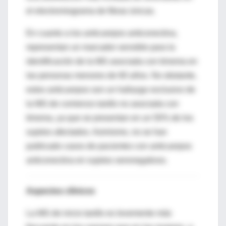
el electromiograma de fibras únicas.
En cuanto a los anticuerpos anticonectina,
representan un marcador sensible para la
identificación de la MG asociada con timoma en
las personas menores de 60 años. No obstante,
estos anticuerpos son un hallazgo exclusivo de
la MG de comienzo tardío no asociada con
timoma, ya que se presentan en un 50% de los
sujetos afectados. Asimismo, no se han
publicado casos de pacientes con anticuerpos
anticonectina en sujetos seronegativos.
Aspectos clínicos
La MG de inicio tardío es levemente más