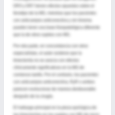
DR3 y DR7 tienen efectos opuestos sobre el
fenotipo de la MG, mientras que los pacientes
con anticuerpos anticonectina y sin timoma
pueden tener una base fisiopatológica diferente
que la de otros sujetos con MG.
Por otra parte, en concordancia con otros
especialistas, el autor sostiene que la
timectomía no se asocia con efectos
clínicamente significativos en la MG de
comienzo tardío. Por el contrario, los pacientes
con anticuerpos anticonectina, RyR o ambos
parecen evolucionar de manera desfavorable
después de la cirugía.
El hallazgo principal en la pieza quirúrgica de
las timectomías en los sujetos con MG de inicio