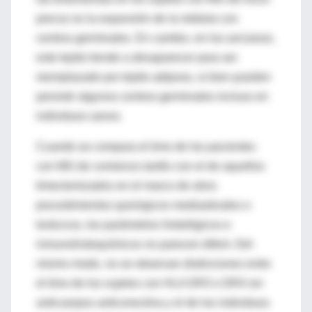
precoz es la expansión de la médula con
centros germinales. En cambio, en los ancianos,
este tejido tiende a desaparecer para ser
reemplazado por tejido adiposo, si bien pueden
persistir algunos centros germinales incluso en
individuos sanos.
Cuando se compara el timo de los pacientes
con MG de comienzo tardío con el de aquellos
timectomizados en el marco de otros
procedimientos quirúrgicos mediastinales o
torácicos, los parámetros histológicos e
inmunohistoquímicos no parecen diferir. Del
mismo modo, no se observan distinciones entre
el timo de los sujetos con HLA DR3 o DR4 sin
anticuerpos anticonectina y el de los individuos