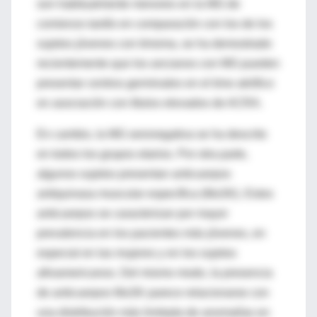
son habitualmente menores en la MG de
comienzo tardío en comparación con los de los
sujetos jóvenes con timoma, se ha demostrado
recientemente que los ancianos con MG pueden
presentar centros germinales en el timo atrófico
en asociación con títulos elevados de ACRA.
En cambio, la MG seronegativa se ha descrito
en todos los grupos etarios. Por otra parte,
algunos sujetos presentan anticuerpos
antiquinasa muscular específica (MuSK). Estos
anticuerpos se caracterizan por mayor
prevalencia en los pacientes más jóvenes, en
especial en las mujeres y en los sujetos
afroamericanos. Del mismo modo, la presencia
de anticuerpos MuSK parece relacionarse con
una distribución más limitada de anomalías en