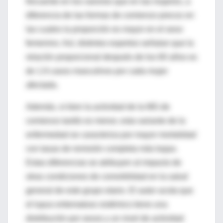
frecuente en los varones que en las mujeres, a
diferencia de las formas de comienzo precoz en
las cuales la proporción es mayor en el sexo
femenino. Así, distintos expertos señalan que la
relación proporcional después de los 60 años es
de 1.9 casos masculinos por cada mujer
afectada.
Además, si bien la actividad de la MG de
comienzo tardío es menor, esta variante de la
enfermedad se caracteriza por mayor mortalidad
con tasas de remisión completa más bajas.
Estas diferencias se atribuyen al impacto de
otras condiciones de comorbilidad en la salud
general de este grupo etario. El autor acota que
el lupus eritematoso sistémico tiene una
distribución por sexos y un nivel de actividad