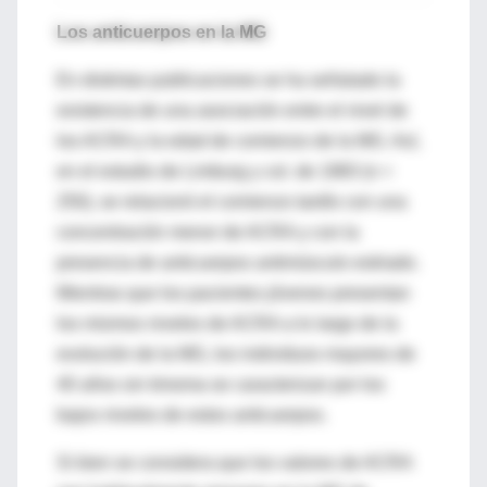
Los anticuerpos en la MG
En distintas publicaciones se ha señalado la
existencia de una asociación entre el nivel de
los ACRA y la edad de comienzo de la MG. Así,
en el estudio de Limburg y col. de 1983 (n =
250), se relacionó el comienzo tardío con una
concentración menor de ACRA y con la
presencia de anticuerpos antimúsculo estriado.
Mientras que los pacientes jóvenes presentan
los mismos niveles de ACRA a lo largo de la
evolución de la MG, los individuos mayores de
40 años sin timoma se caracterizan por los
bajos niveles de estos anticuerpos.
Si bien se considera que los valores de ACRA