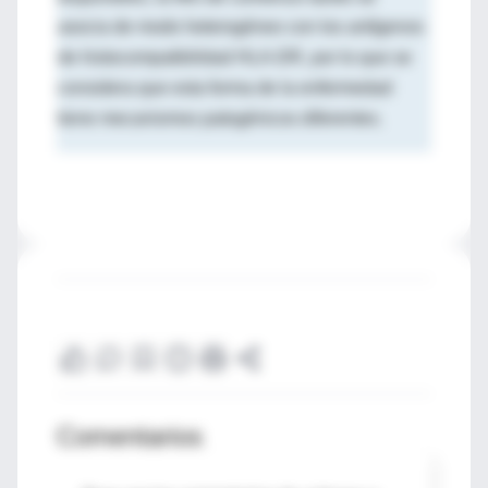
asocia de modo heterogéneo con los antígenos
de histocompatibilidad HLA-DR, por lo que se
considera que esta forma de la enfermedad
tiene mecanismos patogénicos diferentes.
Comentarios