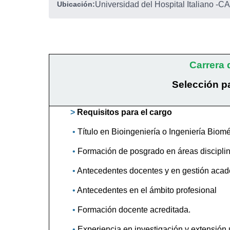
Ubicación:
Universidad del Hospital Italiano
-
CA
Carrera 
Selección p
>
Requisitos para el cargo
•
Título en Bioingeniería o Ingeniería Biom
•
Formación de posgrado en áreas discipli
•
Antecedentes docentes y en gestión aca
•
Antecedentes en el ámbito profesional
•
Formación docente acreditada.
•
Experiencia en investigación y extensión u