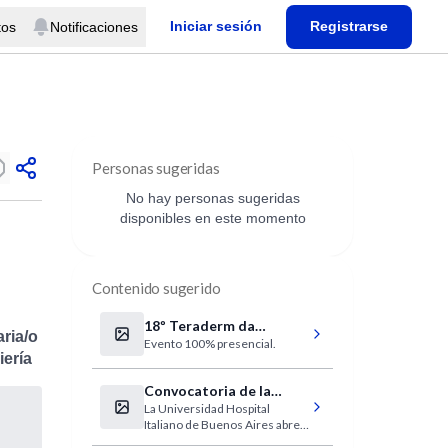
Iniciar sesión
Registrarse
tos
Notificaciones
Personas sugeridas
No hay personas sugeridas
disponibles en este momento
Contenido sugerido
18º Teraderm da
aria/o
Evento 100% presencial.
Sociedade Brasileira de
iería
Dermatologia (SBD)
Convocatoria de la
La Universidad Hospital
Universidad del Hospital
Italiano de Buenos Aires abre
Italiano
el Proceso de Selección para