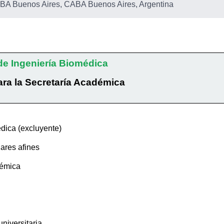
BA Buenos Aires, CABA Buenos Aires, Argentina
de Ingeniería Biomédica
ara la Secretaría Académica
édica (excluyente)
nares afines
démica
niversitaria.