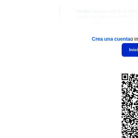
IntraMed
dispone solo de la inform
organización de este evento. Para
directamente a la instituc
Crea una cuenta
o i
Inic