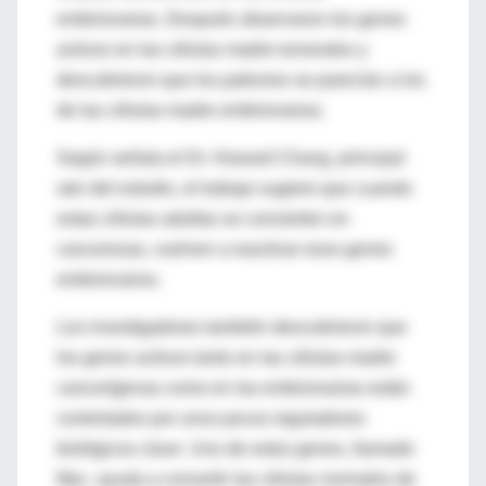
embrionarias. Después observaron los genes
activos en las células madre tumorales y
descubrieron que los patrones se parecían a los
de las células madre embrionarias.
Según señala el Dr. Howard Chang, principal
utor del estudio, el trabajo sugiere que cuando
estas células adultas se convierten en
cancerosas, vuelven a reactivar esos genes
embrionarios.
Los investigadores también descubrieron que
los genes activos tanto en las células madre
cancerígenas como en las embrionarias están
controlados por unos pocos reguladores
biológicos clave. Uno de estos genes, llamado
Myc, ayuda a convertir las células normales de