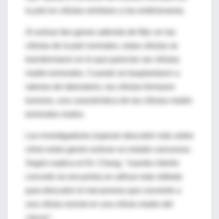
la piel en células similares a las embrionarias.
Al activar dos genes además de Myc en las
células de la piel normales, estas células se
transformaron en lo que parecían ser células
madre tumorales. Cuando se trasplantaron a
ratones de laboratorio, las células formaron
tumores, una característica de las células madre
tumorales reales.
Los investigadores esperan descubrir más sobre
cómo estos genes activan un estado canceroso.
Según explica el Dr. Chang, "nuestro interés
concreto se encuentra en utilizar este método
para descubrir el mecanismo que convierte a
una célula normal en una célula madre del
cáncer".