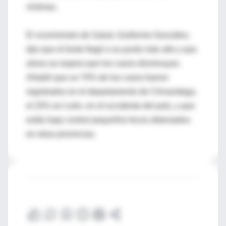
víctimas.
El viceministro de Salud, Guillermo González,
dijo que el brote llegó a su punto más alto y que
ahora se espera que los casos disminuyan.
Añadió que un 70% de los casos fueron
registrados en el departamento de Chinandega,
el 25% en León, en el occidente del país, y que
están bajo control pequeños focos detectados
en otras provincias.