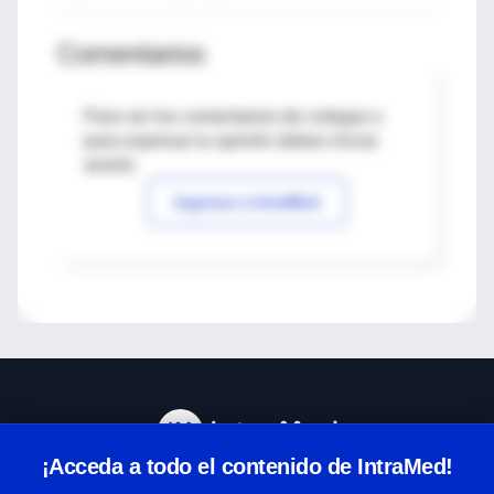
Comentarios
Para ver los comentarios de colegas o
para expresar tu opinión debes iniciar
sesión
Ingresar a IntraMed
¡Acceda a todo el contenido de IntraMed!
Centro de Ayuda