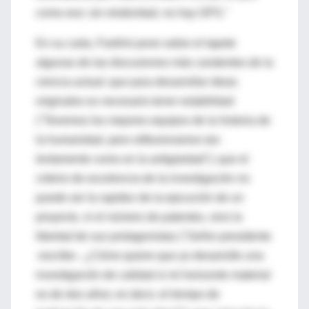
como eso: sin relatividad, no hay GPS."
En su carta, Foellmi pone sobre el tapete
algunas de las discusiones más candentes de la
ciencia actual: que para desarrollar ideas
originales es necesario tener estabilidad
("Tenemos los mejores equipos de la historia de
la humanidad, pero reflexionamos tan
lentamente como en la antigüedad"); que el
criterio de excelencia de la investigación no
puede ser la rapidez de la ejecución de un
proyecto, ni el número de patentes, sino la
libertad de sus protagonistas ("Señor presidente
-escribe-. ¿Cómo quiere que yo desarrolle una
investigación de calidad si mi horizonte material
es de dos años; es decir, el tiempo de