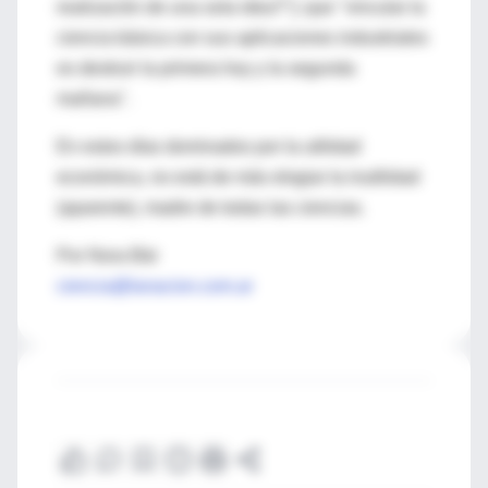
realización de una sola idea?"); que "vincular la
ciencia básica con sus aplicaciones industriales
es destruir la primera hoy y la segunda
mañana".
En estos días dominados por la utilidad
económica, no está de más elogiar la inutilidad
(aparente), madre de todas las ciencias.
Por Nora Bär
ciencia@lanacion.com.ar