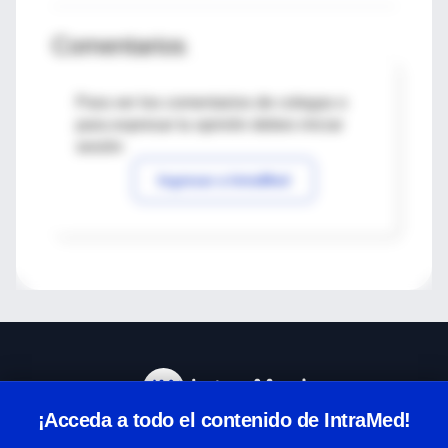
Comentarios
Para ver los comentarios de colegas o
para expresar tu opinión debes iniciar
sesión
Ingresar a IntraMed
¡Acceda a todo el contenido de IntraMed!
Centro de Ayuda