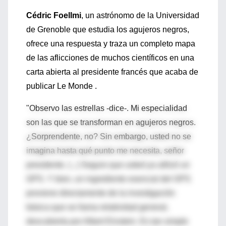
Cédric Foellmi
, un astrónomo de la Universidad
de Grenoble que estudia los agujeros negros,
ofrece una respuesta y traza un completo mapa
de las aflicciones de muchos científicos en una
carta abierta al presidente francés que acaba de
publicar Le Monde .
"Observo las estrellas -dice-. Mi especialidad
son las que se transforman en agujeros negros.
¿Sorprendente, no? Sin embargo, usted no se
imagina hasta qué punto me necesita, señor
presidente. (...) Seguro que usted ya utilizó un
GPS. Y bien, un ingrediente esencial del GPS
proviene directamente de la investigación
básica que se llama relatividad general,
descubierta por Albert Einstein. Es tan simple