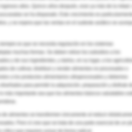
 ingresos altos. Quince años después, eran ya más de la mitad.
azucaradas se ha disparado. Este crecimiento es particularment
dios, y se espera que las ventas en el sudeste asiático se acerq
siempre es que se necesita regulación en los sistemas
optar muchas formas. Se deben retirar los subsidios a los
dos y de sus ingredientes, y darlos, en su lugar, a los agriculto
ados de cultivar, distribuir y vender alimentos no procesados o
tos a los productos alimentarios ultraprocesados y debemos
iseñados para permitir la adquisición, preparación y disfrute d
o más importante sea que los alimentos básicos saludables es
mitirse.
s de alimentos se transformen únicamente al reducir drásticame
esados. Pero sí creo que se trata de una parte esencial de un p
ítico que requiere actuar de forma radical.