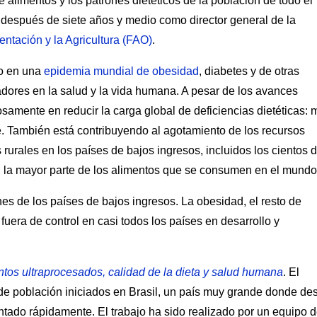
e alimentos y los patrones dietéticos de la población de todo el
 después de siete años y medio como director general de la
ntación y la Agricultura (FAO)
.
do en una
epidemia mundial de obesidad
, diabetes y de otras
dores en la salud y la vida humana. A pesar de los avances
osamente en reducir la carga global de deficiencias dietéticas: 
 También está contribuyendo al agotamiento de los recursos
rurales en los países de bajos ingresos, incluidos los cientos 
an la mayor parte de los alimentos que se consumen en el mundo
es de los países de bajos ingresos. La obesidad, el resto de
uera de control en casi todos los países en desarrollo y
tos ultraprocesados, calidad de la dieta y salud humana
. El
de población iniciados en Brasil, un país muy grande donde de
ado rápidamente. El trabajo ha sido realizado por un equipo d