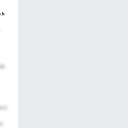
ido,
o
 de
ce a
os