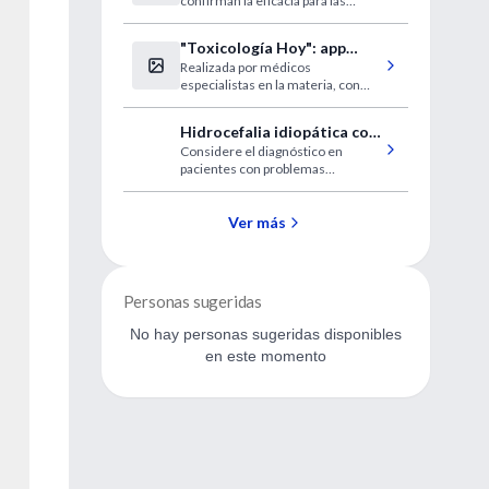
confirman la eficacia para las
en mujeres?
mujeres con poco deseo sexual,
pero aún no se pueden sacar
"Toxicología Hoy": app
conclusiones sobre la seguridad a
Realizada por médicos
gratuita de gran utilidad y
largo plazo
especialistas en la materia, con
rigor científico
respaldo de consensos
académicos y bibliografía
Hidrocefalia idiopática con
internacional
Considere el diagnóstico en
presión normal
pacientes con problemas
progresivos de la marcha, el
equilibrio o problemas cognitivos,
y/o incontinencia urinaria durante
Ver más
tres meses
Personas sugeridas
No hay personas sugeridas disponibles
en este momento