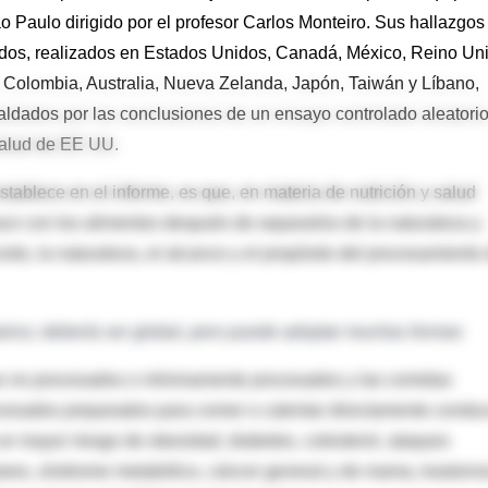
 Paulo dirigido por el profesor Carlos Monteiro. Sus hallazgos
ados, realizados en Estados Unidos, Canadá, México, Reino Un
, Colombia, Australia, Nueva Zelanda, Japón, Taiwán y Líbano,
aldados por las conclusiones de un ensayo controlado aleatori
 Salud de EE UU.
tablece en el informe, es que, en materia de nutrición y salud
ace con los alimentos después de separarlos de la naturaleza y
to, la naturaleza, el alcance y el propósito del procesamiento
arios; debería ser global, pero puede adoptar muchas formas
os no procesados o mínimamente procesados y las comidas
rocesados preparados para comer o calentar directamente condu
 un mayor riesgo de obesidad, diabetes, colesterol, ataques
ares, síndrome metabólico, cáncer general y de mama, trastorn