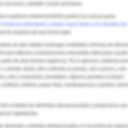
 los ancianos y también muerte prematura.
do el gobierno federal brasileño publicó las nuevas guías
en
Sistemas alimentarios y dietas: hacer frente a los desafíos del
nel de expertos del que formé parte.
ietas de alta calidad contengan cantidades mínimas de alimen
 para referirse a formulaciones industriales fabricadas a partir
 partir de otras fuentes orgánicas. Por lo general, contienen po
 o calentar, tienen alto contenido en grasas, sal o azúcar, y son
ntes y otros compuestos saludables. Algunos ejemplos incluyen:
onfitería, bollería, papas fritas, hamburguesas y perritos calien
lista completa de alimentos ultra-procesados y proporciona una
sta de ingredientes.
de alimentos y bebidas ultraprocesados en los países de ingres