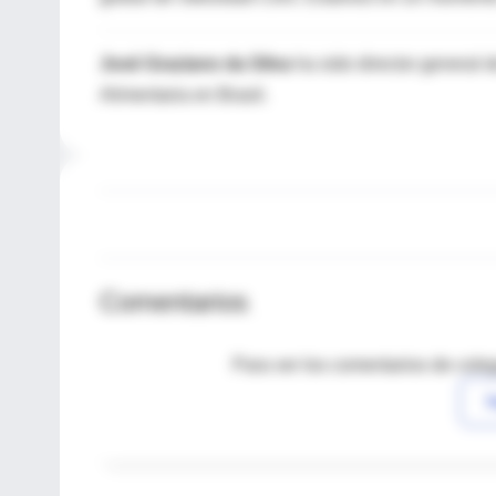
José Graziano da Silva
ha sido director general 
Alimentaria en Brasil.
Comentarios
Para ver los comentarios de coleg
I