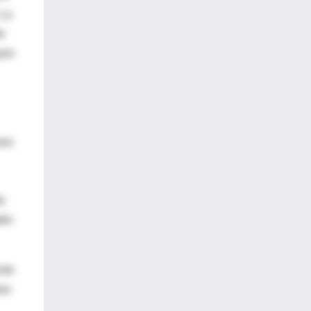
 La
e
uen
res
e
tén
nte
lan