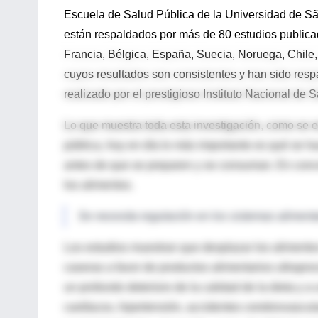
Escuela de Salud Pública de la Universidad de São
están respaldados por más de 80 estudios public
Francia, Bélgica, España, Suecia, Noruega, Chile
cuyos resultados son consistentes y han sido resp
realizado por el prestigioso Instituto Nacional de
Lo que muestra toda esta investigación, como se es
pública, hoy en día lo más importante es qué se h
antes de que se preparen y se consuman. En concre
los alimentos.
Se necesita regulación en los sistemas aliment
Los estudios muestran que desplazar los aliment
caseras a favor de productos alimentarios ultrap
un profundo deterioro de la calidad de la dieta y a
cardíacos, hipertensión, accidentes cerebrovascul