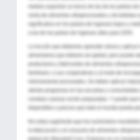
medios suponían un tercio de las de los países de
venta de alimentos ultraprocesados y de bebidas 
significativo en los países de ingresos bajos y me
a las de los países de ingresos altos para 2035.
La lección que debemos aprender ahora y aplicar 
alimentarios que debería ser global, pero puede ad
productores y fabricantes de alimentos ultraprocesa
familiares, a sus cooperativas y al resto de encarg
mínimamente procesados. Se deben aplicar impues
alentar programas en las escuelas y comunidades d
comidas caseras recién preparadas. Y puede que l
disponibles a precios que todo el mundo pueda per
No estoy sugiriendo que los suministros mundiale
la fabricación y el consumo de alimentos ultraproc
global de Obesidad Cero. Estamos en un momento cr