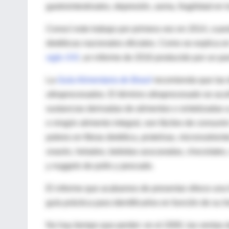
gastrointestinales, depresión, asma, fragilidad en
Conocí este trabajo por primera vez en 2014, cuan
dietéticas nacionales oficiales. Como se explica 
siglo XXI
, un informe de 2016 producido por un pa
La
Guía Alimentaria de Brasil
recomienda que las d
ultraprocesados. El término ultraprocesado se acuñó
sustancias derivadas de alimentos o sintetizadas a
o ningún alimento integral, son fáciles de consumir
pobres en fibras dietética, proteínas, micronutrie
snacks
, helados, bebidas azucaradas, chocolates, c
y
nuggets
de pollo y pescado.
El informe que acabamos de presentar ofrece una 
guía práctica para identificarlos en función de su li
No hay tiempo que perder: en el 2000, las ventas 