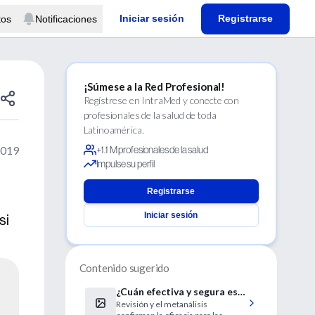
Iniciar sesión
Registrarse
tos
Notificaciones
¡Súmese a la Red Profesional!
Regístrese en IntraMed y conecte con
profesionales de la salud de toda
Latinoamérica.
2019
+1.1 M profesionales de la salud
Impulse su perfil
Registrarse
Iniciar sesión
si
Contenido sugerido
¿Cuán efectiva y segura es
Revisión y el metanálisis
la terapia con testosterona