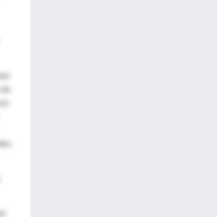
tos
 de
cos
tes,
os