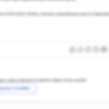
de la FAO (2011-2019) y ministro extraordinario para la Segurid
as o para expresar tu opinión debes iniciar sesión
ngresar a IntraMed