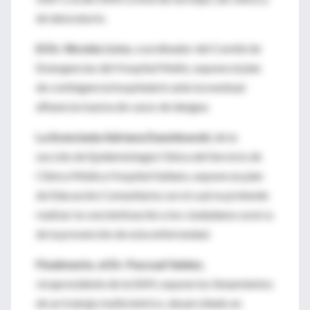
de laboratorio.
El Dr. Nicolás Lista
, coordinador del Comité de
Emergencias del Hospital Muñiz, expone el plan
de contingencia hospitalario ante la eventual
afluencia masiva de casos de dengue.
La licenciada Adriana Dawidowski
, de la
sección de Epidemiología Clínica del Servicio de
Clínica Médica Hospital Italiano, expone un plan
de Educación Comunitaria con el cual se pretende
realizar la concientización a los ciudadanos acerca
de la prevención de esta enfermedad.
Finalmente, el Dr. Pascual Valdez
,
vicepresidente de la SAM, expone los lineamientos
de un trabajo multicéntrico, desarrollado en