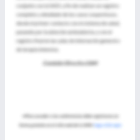
conjunto con la SADI, a fin de realizar un registro
completo y detallado de los casos sospechosos,
desde el primer contacto con el sistema de salud,
pasando por la atención ambulatoria, y con el
registro final en las salas de internación general o
de terapia intensiva.
Comisión Directiva SAM
⇒Para acceder a las conferencias debe registrarse en
forma gratuita en el sitio web de la SAM,
haga click aquí.