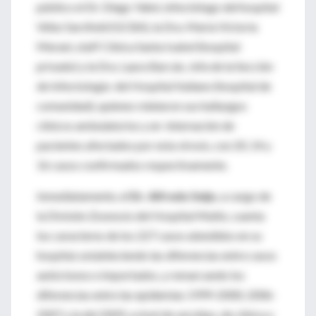
público el Dr. Diego Yahni, infectólogo del hospital
Vélez Sarsfield (GCBA), la Dra. María Victoria
Merani, staff Clínica Santa Isabel (hospital
privado) y la Dra. Laura Barcán, Jefa de la Sección
de Infectología del Hospital Italiano (hospital de
comunidad), quienes relataron sus hallazgos
clínicos ambulatorios y en internación de
pacientes afectados por esta virosis, con 20, 14 y
16 casos confirmados respectivamente.
Inmediatamente, el
Dr. Alfredo Seijo
, a cargo de
la División Zoonosis del Hospital Muñiz, cuenta
los caracteres de los 227 casos atendidos en su
hospital, estableciendo las diferencias entre casos
autóctonos e importados, y remarcando los
diferencias entre las epidemias 1999-2000; 2006-
2007 y la del 2009, a nivel de serotipo, de clínica y