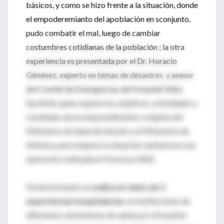
básicos, y como se hizo frente a la situación, donde
el empoderemianto del apoblación en sconjunto,
pudo combatir el mal, luego de cambiar
costumbres cotidianas de la población ; la otra
experiencia es presentada por el Dr. Horacio
Giménez, experto en temas de desastres y asesor
del Comité de Emergencias del Hospital Vélez
Sarsfield, quien expone los objetivos, actividades y
resultados de un emprendimiento conjunto del
Ministerio de Salud de Nación y el Ministerio de
Defensa, para mejorar la situación sanitaria en una
operación realizada en Formosa 2002.
Posteriormente se
realiza el relato de 3
experiencias hospitalarias
, en instituciones de
diferentes subsistemas de salud, por el hospital