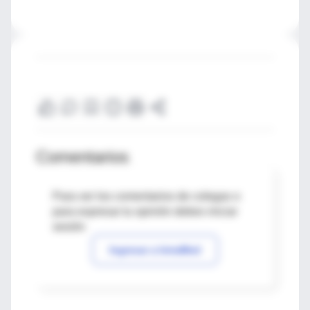
Comentarios
Para ver los comentarios de colegas o
para expresar tu opinión debes iniciar
sesión
Ingresar a IntraMed