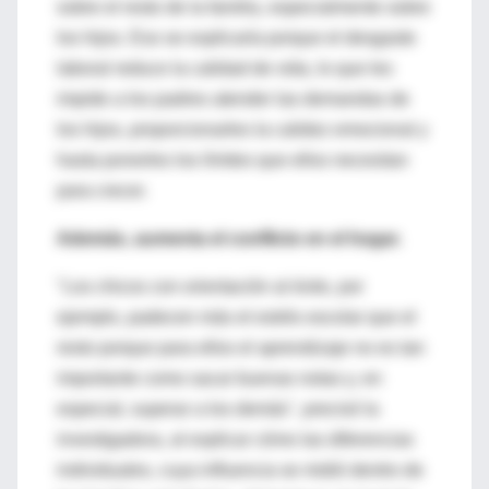
sobre el resto de la familia, especialmente sobre
los hijos. Eso se explicaría porque el desgaste
laboral reduce la calidad de vida, lo que les
impide a los padres atender las demandas de
los hijos, proporcionarles la calidez emocional y
hasta ponerles los límites que ellos necesitan
para crecer.
Además, aumenta el conflicto en el hogar.
"Los chicos con orientación al éxito, por
ejemplo, padecen más el estrés escolar que el
resto porque para ellos el aprendizaje no es tan
importante como sacar buenas notas y, en
especial, superar a los demás", precisó la
investigadora, al explicar cómo las diferencias
individuales, cuya influencia se midió dentro de