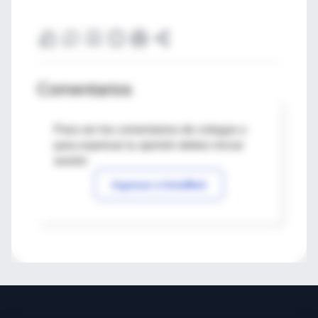
Comentarios
Para ver los comentarios de colegas o
para expresar tu opinión debes iniciar
sesión
Ingresar a IntraMed