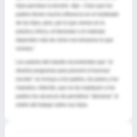
hijos perciban la tensión -dijo-. Claro que los
padres tienen mucha influencia en el modelado
de los hijos, pero, por lo que vemos en la
práctica clínica, el bienestar o el malestar
dependen más de cómo nos tomamos lo que
vivimos."
Los autores del estudio recomiendan que "al
diseñar programas para prevenir el burnout
escolar" se incluya a los padres, los pares y los
maestros. Además, que se les expliquen a los
padres los alcances de permitirse "derramar" el
estrés del trabajo sobre sus hijos.