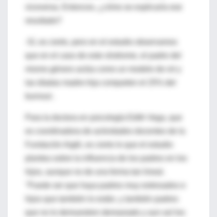
viceversa. Entonces, ¿cómo se explicaría ese
resultado?
-Sí, es cierto, pero en el estudio observamos
que en el caso de este síndrome, el padre del
mismo género actúa como un modelo de rol y
las díadas madre-hija comparten el 25% del
burnout .
Para la doctora en psicología Edith Vega, que
es coordinadora de actividades docentes de la
Fundación Aiglé, es cierto lo que el estudio
plantea sobre la influencia de los padres en los
hijos, aunque no de una forma tan lineal.
"Puede ser que haya padres muy estresados e
hijos que también lo están, y también padres
que no lo demuestren demasiado y aun así los