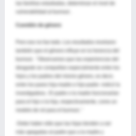
las familias estudiadas, determinan el nivel de
vulnerabilidad al burnout .
Cuestión de género
Pero eso no fue todo. Los resultados revelaron
también que el género influye en la herencia del
burnout . "Observamos que las experiencias del
desgaste se compartían especialmente entre los
hijos y los padres del mismo género, es decir,
entre los pares hija-madre e hijo-padre -indicó la
investigadora-. El padre o la madre funcionarían
para el hijo o la hija, respectivamente, como un
modelo de rol para el burnout ."
-Debe haber oído que las hijas tienden a ser
más apegadas al padre que a la madre y