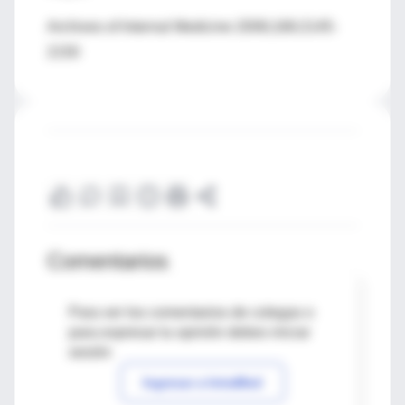
Archives of Internal Medicine 2006;166:2145-
2150
Comentarios
Para ver los comentarios de colegas o
para expresar tu opinión debes iniciar
sesión
Ingresar a IntraMed