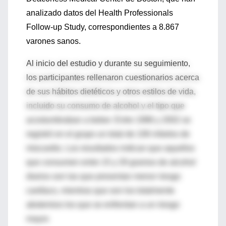
analizado datos del Health Professionals
Follow-up Study, correspondientes a 8.867
varones sanos.
Al inicio del estudio y durante su seguimiento,
los participantes rellenaron cuestionarios acerca
de sus hábitos dietéticos y otros estilos de vida,
incluido su consumo de alcohol y el tipo que
acostumbraban a beber. Entre 1986 y 2002 se
registró en el grupo un total de 106 infartos de
miocardio. Los resultados indican que aquellos
que consumen entre 15 y 29 gramos de alcohol
diarios son las que presentan menor riesgo
cardíaco, mientras que son los totalmente
abstemios los que se enfrentan a un riesgo
mayor.