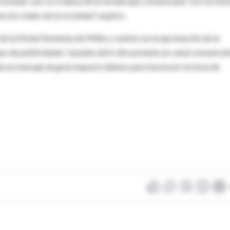
ionada "por la crudeza de la verdad que comunicaba". Eso la moti
a los males de la sociedad", explicó.
na de la Moda Femenina de Milán y cuenta con la aprobación de la
 tipo de publicidades "pueden abrir eficazmente un canal comunicat
s de un mensaje de gran impacto idóneo para favorecer la toma de