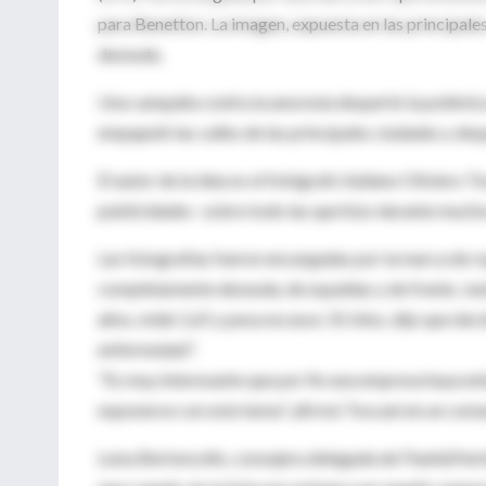
para Benetton. La imagen, expuesta en las principal
desnuda.
Una campaña contra la anorexia despertó la polémica
empapeló las calles de las principales ciudades y des
El autor de la idea es el fotógrafo italiano Oliviero
publicidades -sobre todo las que hizo durante mucho
Las fotografías fueron encargadas por la marca de r
completamente desnuda, de espaldas y de frente. Junt
años, mide 1,65 y pesa escasos 31 kilos, dijo que deci
enfermedad".
"Es muy interesante que por fin una empresa haya ent
exponerse con este tema", afirmó Toscani en un com
Luisa Bertoncello, consejera delegada de Flash&Partn