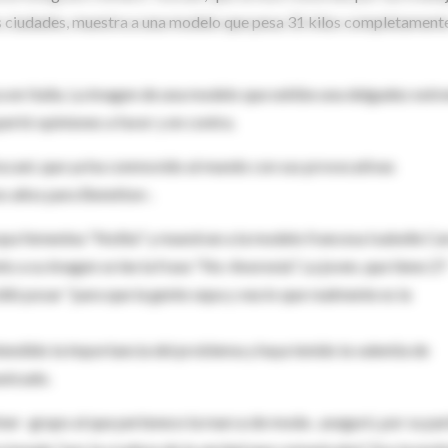
es ciudades, muestra a una modelo que pesa 31 kilos completament
 en Italia. La imagen de una modelo que exhibe una delgadez ext
pertó opiniones a favor y en contra.
 Toscani, que ya ha conmovido al mundo con sus provocativas
s años para Benetton-.
opa femenina "Nolita" y muestran a la modelo francesa Isabelle Ca
o a su imagen se lee la frase "No-Anorexia". La joven, que tiene 27
dió posar "para que la gente sepa y vea lo que realmente es la
endido la importancia del problema y haya tenido la valentía de
unicado.
er -grupo al que pertenece la marca de moda-, aseguró, por su par