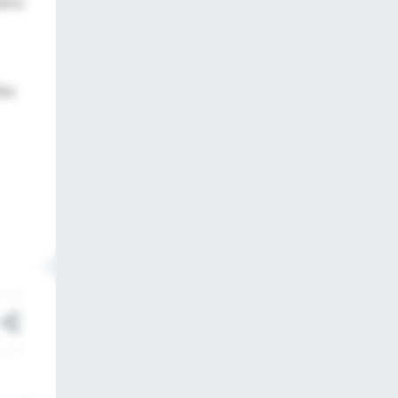
vó a
ivo