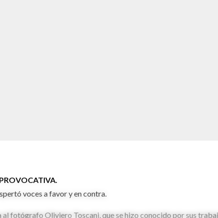
PROVOCATIVA.
pertó voces a favor y en contra.
al fotógrafo Oliviero Toscani, que se hizo conocido por sus traba