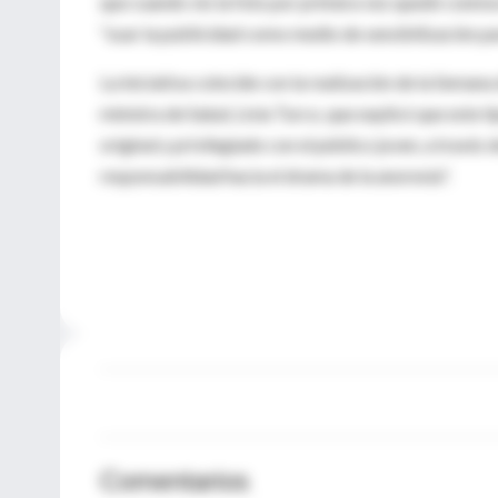
que cuando vio la foto por primera vez quedó conmoc
"usar la publicidad como medio de sensibilización par
La iniciativa coincide con la realización de la Sema
ministra de Salud, Livia Turco, que explicó que este
original y privilegiado con el público joven, a travé
responsabilidad hacia el drama de la anorexia".
Comentarios