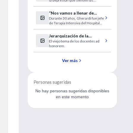
la depresión que sienten las
aborto
parejas disminuye
progresivamente a lo largo del
“Nos vamos a llenar de
siguiente año.
Durante 30 años, Gherardi fue jefe
enfermos en estado
de Terapia Intensiva del Hospital
vegetativo”
de Clínicas.
Jerarquización de la
El viejo tema de los docentes ad
docencia superior
honorem.
Ver más
Personas sugeridas
No hay personas sugeridas disponibles
en este momento