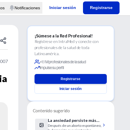
Iniciar sesión
Registrarse
tos
Notificaciones
¡Súmese a la Red Profesional!
Regístrese en IntraMed y conecte con
profesionales de la salud de toda
Latinoamérica.
2007
+1.1 M profesionales de la salud
Impulse su perfil
ia
Registrarse
Iniciar sesión
Contenido sugerido
La ansiedad persiste más
Después de un aborto espontáneo,
que la depresión tras un