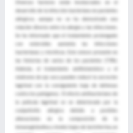
Diversos factores están involucrados en el
desarrollo de la infección bacteriana en pacientes
alérgicos, aunque no se ha demostrado una
relación directa entre la alergia y las infecciones.
Se ha informado que el tratamiento prolongado
con esteroides aumenta las infecciones
bacterianas y micóticas. Esto estuvo presente en
las historias de varios de los pacientes (73%).
Además, el tratamiento antihistamínico y el
síndrome de ojo seco pueden reducir la secreción
lagrimal con la consiguiente baja de defensas
contra los patógenos. El efecto antibacteriano de
la película lagrimal se ve deteriorado por la
conjuntivitis alérgica debido a posibles
alteraciones en la composición de la
inmunoglobulina y niveles bajos de lactoferrina, un