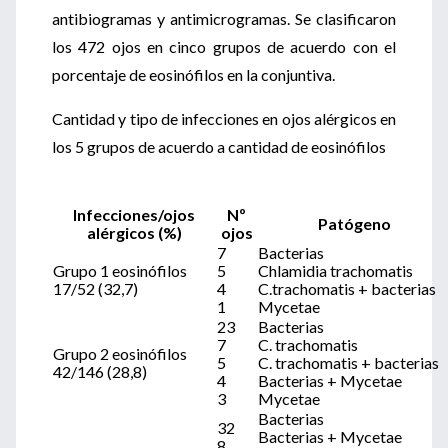
antibiogramas y antimicrogramas. Se clasificaron
los 472 ojos en cinco grupos de acuerdo con el
porcentaje de eosinófilos en la conjuntiva.
Cantidad y tipo de infecciones en ojos alérgicos en
los 5 grupos de acuerdo a cantidad de eosinófilos
Infecciones/ojos
Nº
Patógeno
alérgicos (%)
ojos
7
Bacterias
Grupo 1 eosinófilos
5
Chlamidia trachomatis
17/52 (32,7)
4
C.trachomatis + bacterias
1
Mycetae
23
Bacterias
7
C. trachomatis
Grupo 2 eosinófilos
5
C. trachomatis + bacterias
42/146 (28,8)
4
Bacterias + Mycetae
3
Mycetae
Bacterias
32
Bacterias + Mycetae
8