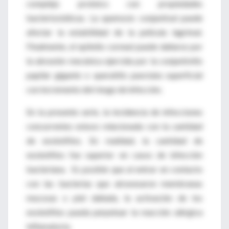
complejo proteico con propiedades
bacteriostáticas. La quemosis conjuntival puede
afectar la estabilidad de la película lagrimal.
Finalmente, el epitelio corneal puede dañarse por
la abrasión mecánica ejercida por la conjuntivitis
papilar gigante o queratitis punctata superficial
con incremento del riesgo de infección.
En la presente serie, la incidencia de infecciones
concurrentes estuvo relacionada con la cantidad
de eosinófilos. En realidad, la cantidad de
eosinófilos fue superior en casos de infección
bacteriana. Es posible que al entrar en contacto
con las bacterias que atravesaron membranas
mucosas o piel dañada, la activación de los
eosinófilos pueda perpetuar la reacción alérgica
inflamatoria.