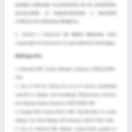
pueden estimular la activación de los eosinófilos
provocando el empeoramiento y haciendo
crónicos los síntomas alérgicos.
♦ Síntesis y traducción:
Dr. Martín Mocorrea
, editor
responsable de Intramed en la especialidad de oftalmología.
Bibliografía:
1. Messmer EM. Ocular allergies. Hautarzt. 2005;56:983–
992.
2. Jiao A, Fish SC, Mason LE, et al. A role for endothelial
selectins in allergic and nonallergic inflammatory disease.
Ann Allergy Asthma Immunol. 2007;98:83–88.
3. Hodges MG, Keane-Myers AM. Classification of ocular
allergy. Curr Opin Allergy Clin Immunol. 2007;7:424–428.
4. Ono SJ, Abelson MB. Allergic conjunctivitis update on