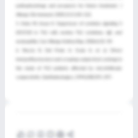
pathophysiology and prospects for future treatment. J
Allergy Clin Immunol. 2005;115:118–122.
5. Kubo M, Inoue H. Suppressor of cytokine signaling 3
(SOCS3) in Th2 cells evokes Th2 cytokines, IgE, and
eosinophilia. Curr Allergy Asthma Rep. 2006;6:32–39.
6. Reccia R, Del Prete A, Scala A, et al. Direct
immunofluorescence and scraping conjunctival cytology in
the study of 912 patients affected by microfollicular
conjunctivitis. Ophthalmologica. 1994;208:295–297.