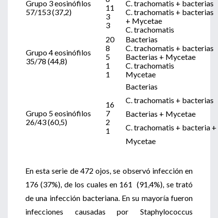
Grupo 3 eosinófilos
C. trachomatis + bacterias
11
57/153 (37,2)
C. trachomatis + bacterias
3
+ Mycetae
3
C. trachomatis
20
Bacterias
8
C. trachomatis + bacterias
Grupo 4 eosinófilos
5
Bacterias + Mycetae
35/78 (44,8)
1
C. trachomatis
1
Mycetae
Bacterias
C. trachomatis + bacterias
16
Grupo 5 eosinófilos
7
Bacterias + Mycetae
26/43 (60,5)
2
C. trachomatis + bacteria +
1
Mycetae
En esta serie de 472 ojos, se observó infección en
176 (37%), de los cuales en 161 (91,4%), se trató
de una infección bacteriana. En su mayoría fueron
infecciones causadas por Staphylococcus