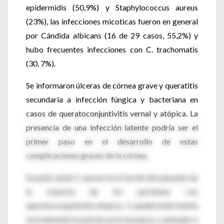
epidermidis (50,9%) y Staphylococcus aureus
(23%), las infecciones micoticas fueron en general
por Cándida albicans (16 de 29 casos, 55,2%) y
hubo frecuentes infecciones con C. trachomatis
(30, 7%).
Se informaron úlceras de córnea grave y queratitis
secundaria a infección fúngica y bacteriana en
casos de queratoconjuntivitis vernal y atópica. La
presencia de una infección latente podría ser el
primer paso en el desarrollo de estas
complicaciones graves de la córnea.
Se pudo aislar S. aureus en el borde del párpado de
la mayoría de los pacientes con
queratoconjuntivitis atópica. S. epidermidis habita
normalmente la piel de seres humanos y animales y