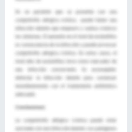
En un paciente que se presenta con una
conjuntivitis alérgica crónica, puede haber una
infección latente que empeore y vuelva crónicos
los síntomas. El aumento en el nivel de eosinófilos
es consecuencia de la infección y puede provocar
conjuntivitis alérgica crónica. En estos casos, el
nivel alto de eosinófilos sirve como marcador de
una infección concurrente. Es aconsejable
detectar la infección latente para comenzar
inmediatamente con el tratamiento antibiótico
adecuado.
Conclusiones:
La conjuntivitis alérgica crónica puede estar
asociada con una infección latente. Los patógenos