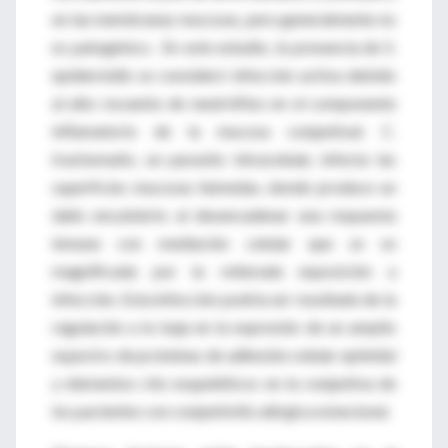
en las membranas mucosas, pero generalmente no
es patogénico. En este estudio, la presencia de S.
epidermidis se consideró infección activa debido
al alto recuento de neutrófilos en el componente
inflamatorio de la mucosa conjuntival. C.
trachomatis, un parasito intracelular, infecta las
superficies mucosas húmedas, donde produce un
daño encubierto al desencadenar una respuesta
inmune con mediación celular que se ve
magnificada por la reiterada exposición a
infección. Esta infección podría ser resultado de la
regulación a la baja en la expresión de un amplio
espectro de proteínas de adhesión celular epitelial
y elementos cito esqueléticos en la conjuntiva de
los pacientes con conjuntivitis alérgica estacional.