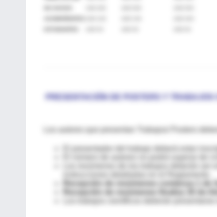
NO SOCIOS
USD 400
USD 500
USD 550
ACOMPAÑANTES
USD 100
USD 150
USD 200
ESTUDIANTES
USD 50
USD 50
USD 50
PRESENTACIÓN DE POSTERS Y TRABAJOS C
Los autores que presentan Trabajos/ Posters debe
El presentador del trabajo deberá estar inscr
El número de autores no podrá superar de cin
Los resúmenes de los trabajos deberán ser e
instrucciones detalladas en el Reglamento.
Recepción de resúmenes comienza 1 de 
Recepción de resúmenes finaliza 30 de Abr
Los trabajos científicos deberán presentarse