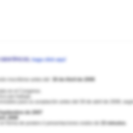
IENTÍFICOS,
haga click aquí
rán inscribirse antes del
30 de Abril de 2008
ipto en el Congreso.
co por trabajo.
nviados para su aceptación antes del 30 de abril de 2008, seg
Septiembre de 2007
il, 2008
 en forma de posters ó presentaciones orales de
15 minutos
.