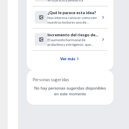
en la práctica pediátrica"
Pediatría.
¿Qué le parece esta idea?
Nos interesa conocer como ven
nuestros lectores uno de
nuestros proyectos 2008.
Incremento del riesgo de
El aumento hormonal de
gingivitis y caries en el
prolactina y estrógenos, que
embarazo
condicionan cambios en todo el
organismo y también en la boca, se
produce a partir del tercer mes de
Ver más
la gestación.
Personas sugeridas
No hay personas sugeridas disponibles
en este momento