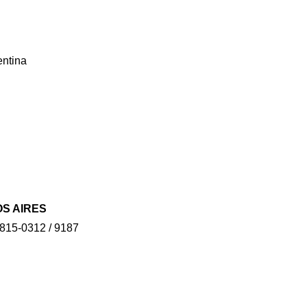
entina
OS AIRES
4815-0312 / 9187