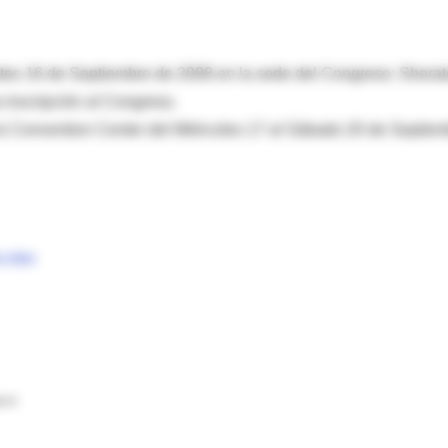
rtes 16 de Septiembre de 2008 en la sede del Congreso: Shera
 inscripción al Congreso.
 & Convention Center del Miércoles 17 al Sábado 20 de Septie
n.htm
a el