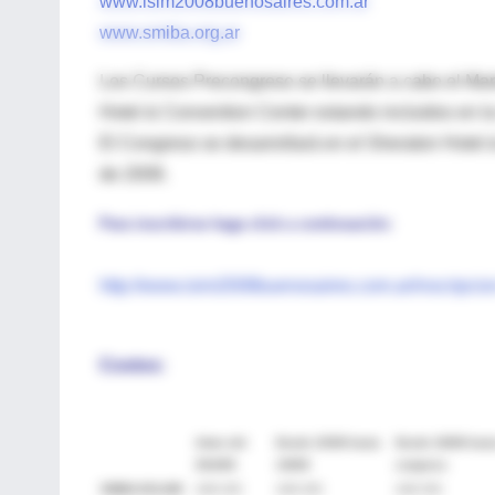
www.isim2008buenosaires.com.ar
www.smiba.org.ar
Los Cursos Precongreso se llevarán a cabo el Ma
Hotel & Convention Center estando incluidos en la
El Congreso se desarrollará en el Sheraton Hotel
de 2008.
Para inscribirse haga click a continuación:
http://www.isim2008buenosaires.com.ar/inscripcio
Costos:
Antes del
Desde 1/5/08 hasta
Desde 1/8/08 hast
30/4/08
1/8/08
congreso
SMIBA-SOLAMI
USD 200
USD 300
USD 350