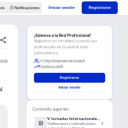
Iniciar sesión
Registrarse
tos
Notificaciones
¡Súmese a la Red Profesional!
Regístrese en IntraMed y conecte con
profesionales de la salud de toda
Latinoamérica.
2008
+1.1 M profesionales de la salud
Impulse su perfil
Registrarse
Iniciar sesión
l
Contenido sugerido
V Jornadas Internacionales
"Definiciones y contradicciones
de Actualizaciòn en