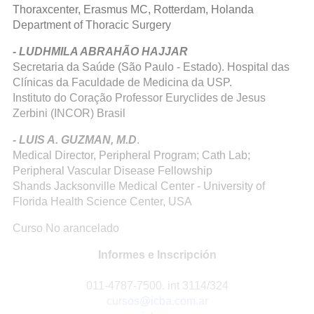
Thoraxcenter, Erasmus MC, Rotterdam, Holanda
Department of Thoracic Surgery
- LUDHMILA ABRAHÃO HAJJAR
Secretaria da Saúde (São Paulo - Estado). Hospital das
Clínicas da Faculdade de Medicina da USP.
Instituto do Coração Professor Euryclides de Jesus
Zerbini (INCOR) Brasil
- LUIS A. GUZMAN, M.D
.
Medical Director, Peripheral Program; Cath Lab;
Peripheral Vascular Disease Fellowship
Shands Jacksonville Medical Center - University of
Florida Health Science Center, USA
Curso No arancelado
Informes e Inscripción
011-4787-7500. int 3114/324
cursos@icba.com.ar