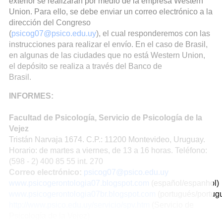
exterior se realizarán por medio de la empresa Western
Union. Para ello, se debe enviar un correo electrónico a la
dirección del Congreso
(
psicog07@psico.edu.uy
), el cual responderemos con las
instrucciones para realizar el envío. En el caso de Brasil,
en algunas de las ciudades que no está Western Union,
el depósito se realiza a través del Banco de
Brasil.
INFORMES:
Facultad de Psicología, Servicio de Psicología de la
Vejez
Tristán Narvaja 1674. C.P.: 11200 Montevideo, Uruguay.
Horario: de martes a viernes, de 13 a 16 horas. Teléfono:
(598 - 2) 400 85 55 int. 270
Correo electrónico:
psicog07@psico.edu.uy
www.psicogerontologia07.blogspot.com
(español/espanhol)
www.psicogerontologia07br.blogspot.com
(portugués/portug
http://www.psico.edu.uy/servicio/spv.htm
(Servicio de
Psicología de la Vejez)