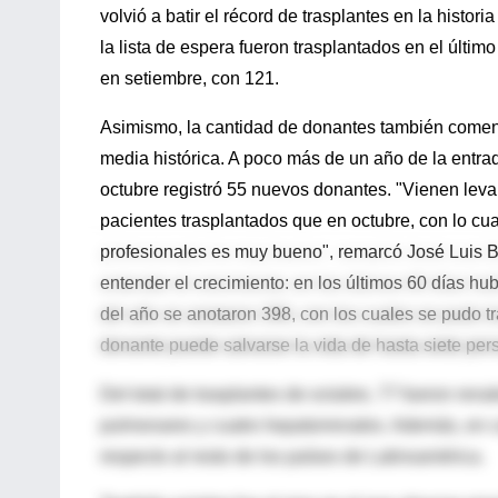
volvió a batir el récord de trasplantes en la histor
la lista de espera fueron trasplantados en el últi
en setiembre, con 121.
Asimismo, la cantidad de donantes también comenz
media histórica. A poco más de un año de la entrad
octubre registró 55 nuevos donantes. "Vienen leva
pacientes trasplantados que en octubre, con lo cu
profesionales es muy bueno", remarcó José Luis B
entender el crecimiento: en los últimos 60 días hub
del año se anotaron 398, con los cuales se pudo t
donante puede salvarse la vida de hasta siete per
Del total de trasplantes de octubre, 77 fueron rena
pulmonares y cuatro hepatorrenales. Además, en cas
respecto al resto de los países de Latinoamérica.