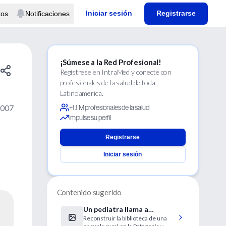
Iniciar sesión
Registrarse
tos
Notificaciones
¡Súmese a la Red Profesional!
Regístrese en IntraMed y conecte con
profesionales de la salud de toda
Latinoamérica.
2007
+1.1 M profesionales de la salud
Impulse su perfil
Registrarse
Iniciar sesión
Contenido sugerido
Un pediatra llama a
Reconstruir la biblioteca de una
reconstruir una biblioteca