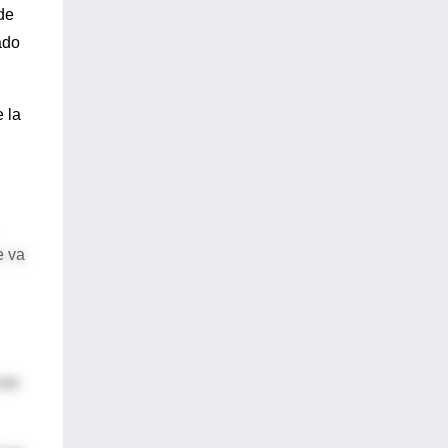
 de
ado
 la
e va
con