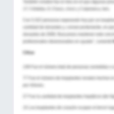
También octubre fue el mes en el que algunas prov
17; Córdoba, 9; Chaco, cinco; y Catamarca, tres.
Con 5.322 personas esperando hoy por un trasplan
cantidad de donantes y, consecuentemente, en pac
donantes de 2006. Buscamos mantener este crecimi
profesionales obsesionados en ayudar", comentó
Cifras
139 Fue el número total de personas sometidas a o
77 Fue el número de trasplantes renales hechos e
por riñones.
27 Fue la cantidad de trasplantes hepáticos (de hí
15 Los trasplantes de corazón ocupan el tercer lu