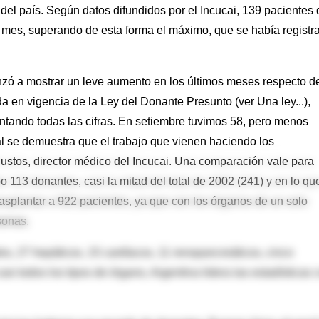
ia del país. Según datos difundidos por el Incucai, 139 pacientes
mo mes, superando de esta forma el máximo, que se había registr
ó a mostrar un leve aumento en los últimos meses respecto de
a en vigencia de la Ley del Donante Presunto (ver Una ley...),
ntando todas las cifras. En setiembre tuvimos 58, pero menos
al se demuestra que el trabajo que vienen haciendo los
ustos, director médico del Incucai. Una comparación vale para
o 113 donantes, casi la mitad del total de 2002 (241) y en lo qu
rasplantar a 922 pacientes, ya que con los órganos de un solo
sonas.
les, 27 hepáticos, 15 cardíacos, 11 renopancreáticos, cinco
i todos los tipos de órgano, Argentina lidera las estadísticas 