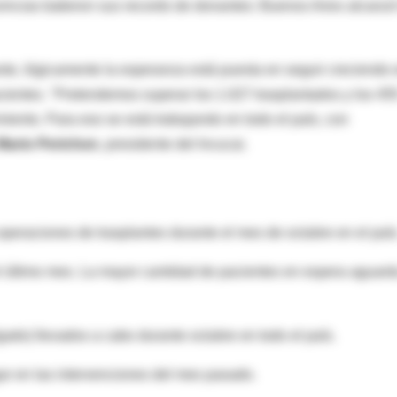
incias batieron sus records de donantes: Buenos Aires alcanzó
te, lógicamente la esperanza está puesta en seguir creciendo 
ientes. "Pretendemos superar los 1.027 trasplantados y los 45
ento. Para eso se está trabajando en todo el país, con
Mario Perichon
, presidente del Incucai.
peraciones de trasplantes durante el mes de octubre en el país
l último mes. La mayor cantidad de pacientes en espera aguard
gado) llevados a cabo durante octubre en todo el país.
gar en las intervenciones del mes pasado.