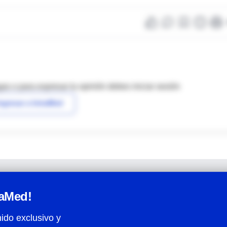
as o para expresar tu opinión debes iniciar sesión
ngresar a IntraMed
raMed!
ido exclusivo y