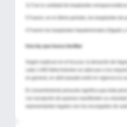
11 Fue la cantidad de trasplantes renopancreáticos
5 Fueron, en el último período, los trasplantes de 
4 Fueron los trasplantes hepatorrenales (hígado y 
Una ley que busca facilitar
Según explican en el Incucai, la donación de órga
cada 1.000 fallecimientos se adecuan a los requeri
en general, en abril pasado entró en vigencia la 
El consentimiento presunto significa que toda per
con excepción de quienes manifiesten su voluntad 
representantes legales son los encargados de autor