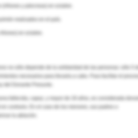
 (riñones y páncreas) en octubre.
pulmón realizados en el país.
riñones) en octubre.
nos no sólo depende de la solidaridad de las personas: sólo 5 
mientos necesarios para llevarla a cabo. Para facilitar el proce
Ley del Donante Presunto.
sona fallecida, capaz, y mayor de 18 años, es considerada dona
en contrario. En el caso de los menores, sus padres o
izar la ablación.