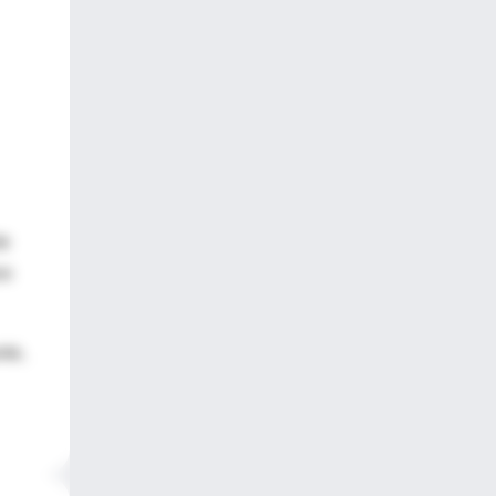
de
so
nte,