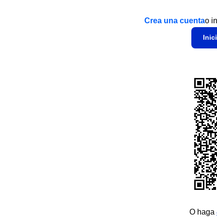
Crea una cuenta
o i
Inic
O haga