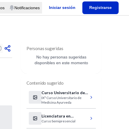
Iniciar sesión
Registrarse
tos
Notificaciones
Personas sugeridas
No hay personas sugeridas
disponibles en este momento
Contenido sugerido
Curso Universitario de
IXº Curso Universitario de
Medicina Ayurveda
Medicina Ayurveda
Licenciatura en
Curso Semipresencial
Enfermería