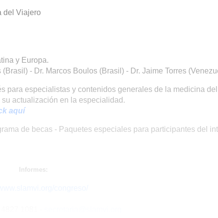
 del Viajero
tina y Europa.
(Brasil) - Dr. Marcos Boulos (Brasil) - Dr. Jaime Torres (Venezu
és para especialistas y contenidos generales de la medicina del
 su actualización en la especialidad.
ick aquí
rama de becas - Paquetes especiales para participantes del int
Informes:
/www.slamvi.org/congreso/
1 4827 1081 -
secretaria@slamvi.org