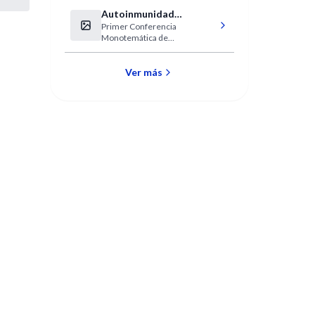
Autoinmunidad
Primer Conferencia
Hepática
Monotemática de
Autoinmunidad Hepática
Ver más