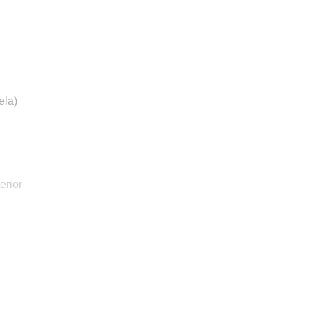
ela)
erior