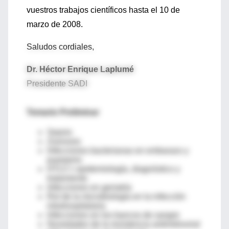
vuestros trabajos científicos hasta el 10 de
marzo de 2008.
Saludos cordiales,
Dr. Héctor Enrique Laplumé
Presidente SADI
Temario Preliminar
Sepsis
Zoonosis
Infecciones bacterianas en embarazo y
puerperio
HTLV I: epidemiología, diagnóstico y
tratamiento
Infecciones en geriatría
Rol de la microbiología en la infección
intrahospitalaria
Infecciones en los bancos de sangre
Novedades de la resistencia antirretroviral