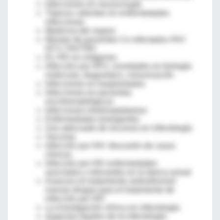
Infecciones en neurocirugía
Tópicos calientes en enfermedades
infecciosas
Medicina del viajero
Manejo de pacientes Co infectados HIV/
HCV, HIV/TBC
EL HIV en imágenes
Infección por HPV, novedades en biología
molecular, diagnóstico, inmunización
Infecciones en trasplantados
Infecciones en pacientes
oncohematológicos
Infecciones intrahospitalarias
Enfermedades emergentes
Uso adecuado de recursos en infectología
Vacunas
Infección por HIV: discusión de casos
clínicos
Infección por HIV enfermedades
asociadas y relevantes en la época actual
Avances en tratamiento antirretroviral:
nuevas drogas para el tratamiento de
infección por HIV
La investigación clínica en infectología
Aspectos legales de la infectología