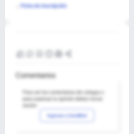
Ficha de inscripción
→
Comentarios
Para ver los comentarios de colegas o
para expresar tu opinión debes iniciar
sesión
Ingresar a IntraMed