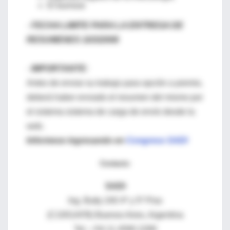
El burnout
-
FECHA LIMITE PARA LA ENTREGA DE
RESUMENES 10/3/2008
-
IMPORTANTE:
Antes de enviar su trabajo para opción a premio,
deberá haber enviado el resumen del mismo por
el sistema sistema de carga de envío desde la
web.
Informese ingresando en
Congreso SADI
Contacto:
SADI
Ing. Butty 240 4º y 5º Piso
(C1001AFB) Buenos Aires, Argentina
Tel.: +54 11 4590 2289