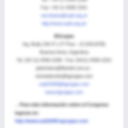
Fax: +54 11 4590 2201
secretaria@sadi.org.ar
http://www.sadi.org.ar/
BGruppe
Ing. Butty 240 4º y 5º Piso – (C1001AFB)
Buenos Aires, Argentina
Tel. (54 11) 4590-2289 - Fax: (5411) 4590-2201
pbehnken@fibertel.com.ar -
silvialaborde@bgruppe.com
sadi2008@bgruppe.com
www.bgruppe.com
Para más información sobre el Congreso
→
ingrese en:
http://www.sadi2008.bgruppe.com