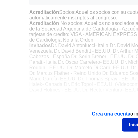
Acreditación
Socios:Aquellos socios con su cuota
automaticamente inscriptos al congreso.
Acreditación
No socios: Aquellos no asociados a 
de la Sociedad Argentina de Cardiología - Azcué
tarjetas de credito: VISA - AMERICAN EXPRESS
de Cardiologia No a la Orden
Invitados
Dr. David Antoniucci- Italia Dr. David M
Venezuela Dr. David Benditt - EE.UU. Dr. Arthur M
Cabezas - España Dr. Sorin Brener - EE.UU. Dr. 
Parati.- Italia Dr. Oscar Carretero- EE.UU. Dr. M
Roubin - EE.UU. Dr. Marcelo Di Carli- EE.UU. Dr.
Dr. Marcus Flather - Reino Unido Dr. Eduardo Sosa
Mario García- EE.UU. Dr. Thomas Spray - EE.UU. D
Haiek- Canada Dr. Eric Topol - EE.UU. (Videoconf
David Holmes - EE.UU. Dr. Héctor Ventura- EE.U
Crea una cuenta
o i
Inic