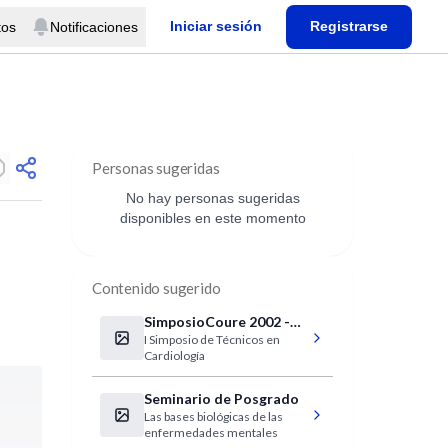
Iniciar sesión
Registrarse
tos
Notificaciones
Personas sugeridas
No hay personas sugeridas
disponibles en este momento
Contenido sugerido
SimposioCoure 2002 -
I Simposio de Técnicos en
Hospital Italiano. XV
Cardiología
Simposio de
Cardiología. II Simposio
Seminario de Posgrado
Argentino de
Las bases biológicas de las
Cardiología Fetal.
enfermedades mentales