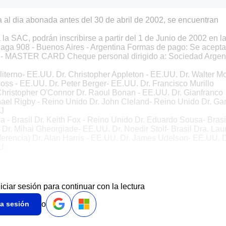
 al dia abonada antes del 30 de abril de 2002, se encuentran
la SAC, podrán inscribirse a partir del 1 de Junio de 2002 en l
naga 908 - Buenos Aires - Argentina Formas de pago: Se acepta
 - MASTER CARD Cheque personal dirigido a: Sociedad Argen
oliterno- EE.UU. Dr. Christopher Appleton - EE.UU. Dr. Walter M
oss - EE.UU. Dr. Peter Berger- EE.UU. Dr. Francisco Murillo
Christopher O'Connor Dr. Raoul Bonan - EE.UU. Dr. Gianfranco
ichael Rigby - Reino Unido Dr. John Cleland- Reino Unido Dr. Ga
 J
 - Brasil Dr. Keith Fox - Reino Unido Dr. Eduardo Sousa- Brasil
r. Mihai Gheorgiade- EE.UU. Dr. Noedir Stolf- Brasil Dra. Lau
erencia) Dr. Alan Harris - EE.UU. Dr. James Udelson- EE.UU. D
U.
niciar sesión para continuar con la lectura
o
ia sesión