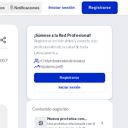
Iniciar sesión
Registrarse
tos
Notificaciones
¡Súmese a la Red Profesional!
Regístrese en IntraMed y conecte con
profesionales de la salud de toda
Latinoamérica.
2007
+1.1 M profesionales de la salud
Impulse su perfil
Registrarse
Iniciar sesión
Contenido sugerido
Nueva proteína con
Una proteína relacionada con el
potencia diagnóstico en Ca