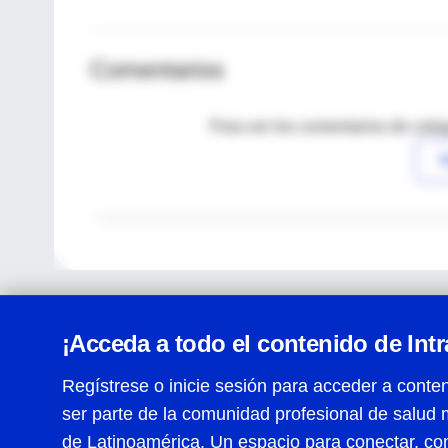
Comentarios
Para ver los comentarios de coleg
I
¡Acceda a todo el contenido de Int
Regístrese o inicie sesión para acceder a conten
ser parte de la comunidad profesional de salud 
Centro de Ayuda
de Latinoamérica. Un espacio para conectar, co