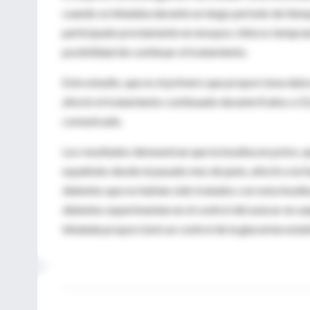
cuando se inhalaba durante un largo periodo de tiemp
participado previamente en ensayos clínicos tempranos
posibilidad de continuar el tratamiento.
Este estudio, que es el primero que proporciona datos
afectó el tratamiento continuado durante 8 años a 5
comunicado.
Los resultados demuestran que la insulina en polvo, q
españoles desde el pasado mes de junio, afectó a la 
diabetes que no habían sido tratados con esta insuli
diabetes experimentan en el control del azúcar en san
inhalada proporcionó un control de la glucemia estab