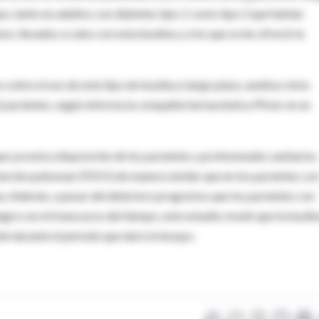
o, tanto en adultos con diabetes tipo 1 como tipo 2 que habían
, llevados a cabo con esta insulina y a los que se les ofreció la
 sobre el uso de este tipo de insulina a largo plazo, analiza cómo
2 pacientes, según informa la compañía farmacéutica Pfizer en un
ue ya está a disposición de los pacientes y profesionales sanitarios
función pulmonar (FEV1) de manera similar que en los pacientes co
na. Además, a pesar del deterioro progresivo que los pacientes con
gre con el transcurso del tiempo, este estudio reveló que la insulin
le durante el periodo que duró el ensayo.