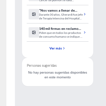
cáncer de pulmón se halla
de pulmón
presente sólo de los individuos
con la enfermedad.
“Nos vamos a llenar de
Durante 30 años, Gherardi fue jefe
enfermos en estado
de Terapia Intensiva del Hospital
vegetativo”
de Clínicas.
140 mil firmas en reclamo
Piden que en todos los productos
de una ley que proteja a los
de consumo humano se indique si
celíacos
contienen gluten. Y que se
incorpore la enfermedad celíaca al
Plan Médico Obligatorio. En la
Ver más
Argentina hay unas 400 mil
personas afectadas.
Personas sugeridas
No hay personas sugeridas disponibles
en este momento