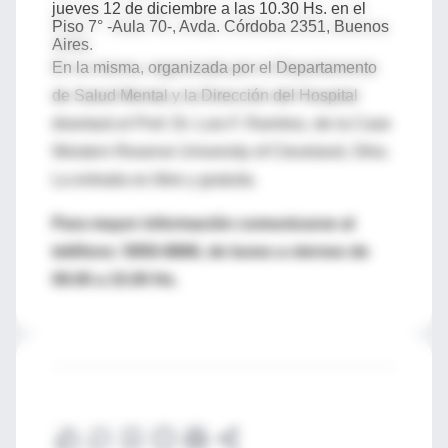
jueves 12 de diciembre a las 10.30 Hs. en el
Piso 7° -Aula 70-, Avda. Córdoba 2351, Buenos
Aires.
En la misma, organizada por el Departamento
de Salud Mental y la Dirección del Hospital
disertará el Prof. Dr. Luis F. Ramírez, de la Case
Western Reserve University of Cleveland, Ohio.
La entrada es libre y gratuita.
Para mayor información comunicarse al
teléfono: 5950-8866, de lunes a viernes de
09.00 a 15.00 Hs.