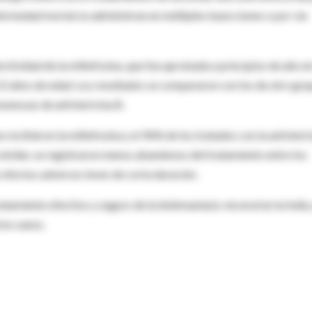
nfermedad mortal se administran en múltiples inyecciones o por vía
ectividad de la miltefosina, que fue aprobada a principios de año en
12 años de edad. Los resultados se compararon con los de otro gru
avenosas de anfotericina B.
 recibieron la miltefosina y el 96% de los tratados con la anfoteri
 similar, se registraron menos abandonos del tratamiento entre los
 efectos adversos leves de corta duración.
atamiento efectivo y seguro de la leishmaniasis visceral en la India,
ios sanos.