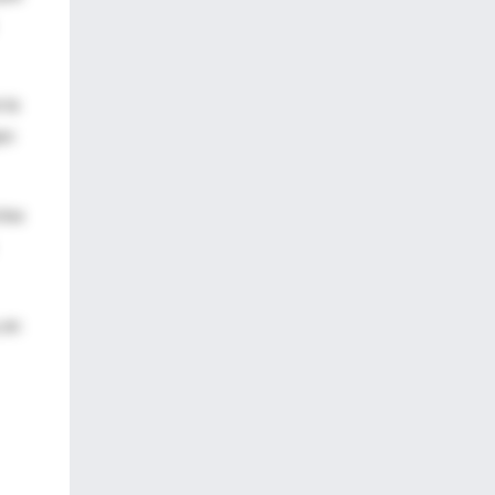
 la
po
cina
 en