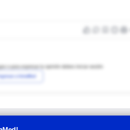
as o para expresar tu opinión debes iniciar sesión
ngresar a IntraMed
raMed!