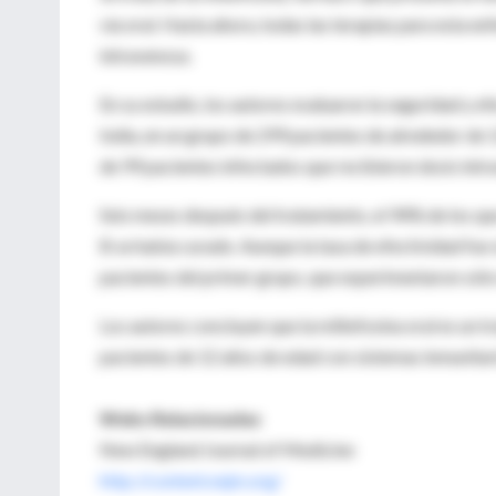
vía oral. Hasta ahora, todas las terapias para esta e
intravenosa.
En su estudio, los autores evaluaron la seguridad y ef
India, en un grupo de 299 pacientes de alrededor de 
de 99 pacientes infectados que recibieron dosis intr
Seis meses después del tratamiento, el 94% de los que
B se había curado. Aunque la tasa de efectividad fue
pacientes del primer grupo, que experimentaron sólo
Los autores concluyen que la miltefosina oral es un tr
pacientes de 12 años de edad con sistemas inmunitar
Webs Relacionadas
New England Journal of Medicine
http://content.nejm.org/