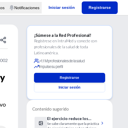
Iniciar sesión
Registrarse
tos
Notificaciones
¡Súmese a la Red Profesional!
Regístrese en IntraMed y conecte con
profesionales de la salud de toda
Latinoamérica.
2002
+1.1 M profesionales de la salud
Impulse su perfil
 y
Registrarse
Iniciar sesión
ivo
Contenido sugerido
El ejercicio reduce los
Se sabe claramente que la práctica
niveles de proteína C