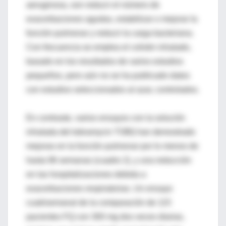
aeruginosa, son reducir el número de
exacerbaciones agudas, estabilizar o mejorar la
función pulmonar y reducir la carga bacteriana.
Con frecuencia se emplea el colistin inhalado,
basado en los resultados de varios estudios
pequeños, pero aún no se ha publicado datos
con estudios seleccionados al azar, controlados.
En contraste, varios ensayos con la solución
inhalada del tobramycin TOBI) han demostrado
mejoras en la función pulmonar por lo menos de
hasta 96 semanas (cuadro 2), y una reducción
en las hospitalizaciones debida a
exacerbaciones respiratorias. Un ensayo
cuatrisemanal de la comparación de 115
pacientes FQ con 300 mg dos veces diarias,