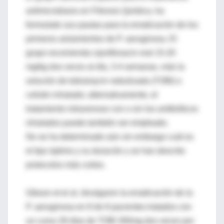
antimicrobiano en Fibrosis Quística, ha
formulado sus pautas para la erradicación de los
primeros aislamientos de P. aeruginosa. El
grupo recomienda ciprofloxacin oral 15-20
mg/kg dos veces al día, 3-4 semanas, más la
solución de tobramycin nebulizada (TOBI) o
colistin inhalado; alternativamente, el
tratamiento intravenoso con o sin los antibióticos
inhalados puede también ser empleado.
No se ha determinado aún sin embargo cuál es
el tipo óptimo y su duración y se han descrito
protocolos más cortos.
Gibson et el al. divulgaron la erradicación de la
P. aeruginosa en 8 de 8 pacientes tratados con
un curso 28 días de TOBI 300mg dos veces por