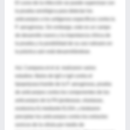
El curso de la infección se puede supervisar con
la prueba serológica para detectar los
anticuerpos a los antígenos específicos contra la
P. aeruginosa. Sin embargo, este es un campo
de desarrollo nuevo y la importancia clínica de
la prueba y la posibilidad de su uso rutinario en
la práctica aún está desarrollándose.
Así, Campana et el al. realizaron varios
estudios: títulos de IgG e IgA contra el
lipopolysaccharide de la P. aeruginosa, prueba
de anticuerpos contra los componentes de los
anticuerpos de la PA (proteasas, elastasas,
exotoxina A) mediante ELISA, y testearon
precipitar los anticuerpos contra los extractos
sonicos de la célula por medio de