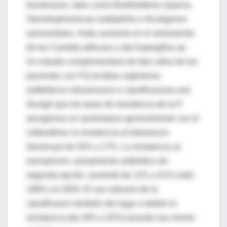
bacterianos, tales como Burkholderia cepacia,
Stenotrophomonas maltophilia o Alcaligenes
xylosoxidans. Hubo aumento en el aislamiento
de los Candida albicans y del Aspergillus sp.
Un estudio complementario de diez años de los
pacientes con FQ recibían regímenes
antibióticos intravenosos o ciprofloxacina oral
divulgó que las tasas de resistencia de la P.
aeruginosa no aumentaron generalmente con el
ceftazidima; la resistencia al tobramycin
disminuyó de 20% a 17%. La resistencia al
meropenem, actualmente antibiótico de
segunda opción, aumentó de 12% a 41% entre
1994 y el 2004. El uso rutinario de la
ciprofloxacin también dio lugar a doblar la
resistencia (de 29% a 52%) durante ese mismo