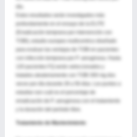
día.
Estos resultados serán investigados más
profundamente en el ensayo de la ELITE
(Erradicación temprana por intervención con
TOBI), estudio europeo multicentrico diseñado
para evaluar las ventajas de TOBI en pacientes
con infección temprana por P. aeruginosa. Hasta
120 pacientes FQ serán seleccionados y
tratados aleatoriamente con TOBI 300 mg dos
veces por día durante 28 a 56 días. Los puntos a
estudiar son cuál es el porcentaje de
erradicación de P. aeruginosa con el tratamiento
y la duración del período libre.
Tratamiento de Mantenimiento