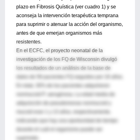
plazo en Fibrosis Quística (ver cuadro 1) y se
aconseja la intervención terapéutica temprana
para suprimir o atenuar la acción del organismo,
antes de que emerjan organismos más
resistentes.
En el ECFC, el proyecto neonatal de la
investigación de los FQ de Wisconsin divulgó
los resultados de un análisis de la base de
datos de 56 pacientes FQ seguidos por 16 años.
En total, 30% de los pacientes adquirieron
nonmucoid P. aeruginosa. La edad media de
adquisición de pseudomonas nonmucoid y
mucoid eran 1 y 13 años, respectivamente,
indicando que hay una oportunidad de tiempo
durante el cuál el organismo puede ser
suprimido.