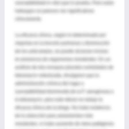
susceptibilidad in vitro que lo prueba. Pero estos
hallazgos no parecen ser significativos
clínicamente.
La eficacia clínica, según lo determinado por
mejorías en la función pulmonar y disminución
de los anticuerpos, se puede alcanzar incluso
en presencia de organismos resistentes. En un
análisis de dos ensayos placebo-controlados de
tobramycin nebulizada, divulgaron que la
administración crónica dio lugar a
susceptibilidad disminuida de la P. aeruginosa a
la tobramycin, pero este efecto no redujo la
eficacia clínica de la droga. No hubo evidencia
de la selección para aislamientos más
resistentes, ni hubo aumento de otros patógenos