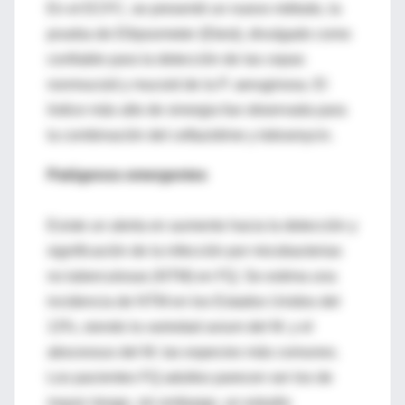
En el ECFC, se presentó un nuevo método, la
prueba de Ellipsometer (Etest), divulgado como
confiable para la detección de las cepas
nonmucoid y mucoid de la P. aeruginosa. El
índice más alto de sinergia fue observada para
la combinación del ceftazidime y tobramycin.
Patógenos emergentes
Existe un alerta en aumento hacia la detección y
significación de la infección por micobacterias
no tuberculosas (NTM) en FQ. Se estima una
incidencia de NTM en los Estados Unidos del
13%, siendo la variedad avium del M. y el
abscessus del M. las especies más comunes.
Los pacientes FQ adultos parecen ser los de
mayor riesgo, sin embargo, un estudio