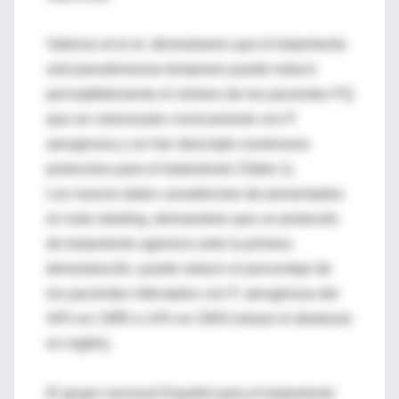
Valerius et el al. demostraron que el tratamiento
anti pseudomonas temprano puede reducir
perceptiblemente el número de los pacientes FQ
que se colonizarán cronicamente con P.
aeruginosa y se han descripto numerosos
protocolos para el tratamiento (Tabla 1).
Los nuevos datos canadienses de presentados
en este meeting, demuestran que un protocolo
de tratamiento agresivo ante la primera
demostración, puede reducir el porcentaje de
los pacientes infectados con P. aeruginosa del
44% en 1995 a 14% en 2004 (véase el abstracto
en inglés).
El grupo nacional Español para el tratamiento