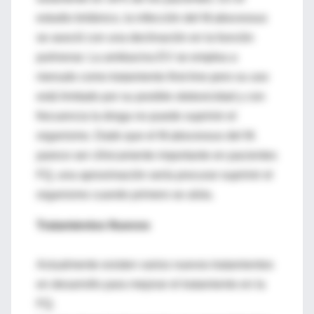
estudio británico, la infección del M.abscessus
se asoció con una declinación en la función
pulmonar. La amikacina EV se emplea a
menudo como tratamiento first-line pero su uso
está limitado por su posible ototoxicidad y con
frecuencia la droga no puede suprimir el
organismo. Dado que el M.abscessus del M.
parece ser clínicamente importante en pacientes
FQ, una aproximación sería procurar suprimir el
organismo cuando primero se aísla.
Tratamientos Nuevos
Actualmente existen varios nuevos tratamientos
en desarrollo para mejorar el tratamiento en la
FQ.