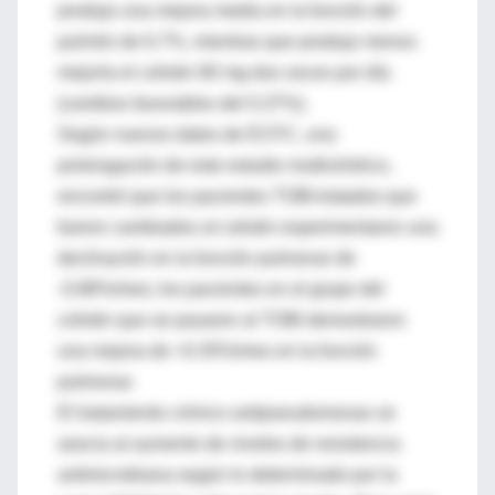
produjo una mejora media en la función del
pulmón de 6.7%, mientras que produjo menos
mejoría el colistin 80 mg dos veces por día
(cambios favorables del 0.37%).
Según nuevos datos de ECFC, una
prolongación de este estudio multicéntrico,
encontró que los pacientes TOBI-tratados que
fueron cambiados al colistin experimentaron una
declinación en la función pulmonar de
-0.88%/mes; los pacientes en el grupo del
colistin que se pasaron al TOBI demostraron
una mejora de +0.35%/mes en la función
pulmonar.
El tratamiento crónico antipseudomonas se
asocia al aumento de niveles de resistencia
antimicrobiana según lo determinado por la