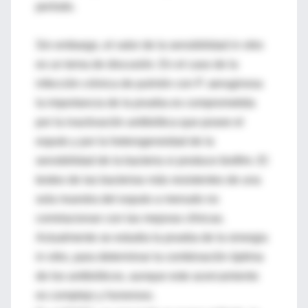
período.
Sin embargo, el valor de la sensibilidad in vitro
es un tema de discusión. En el caso de la
infección crónica de pulmón con P. aeruginosa
la importancia de la prueba es comprometida
por la inactivación antibiótica que posee el
esputo y por la heterogeneidad de la
sensibilidad de la bacteria si produce biofilm. El
testeo de las bacterias más resistentes de una
sola muestra del esputo a menudo no
correlacionan con las mejoras clínicas.
Actualmente se estudia la prueba de la sinergia
in vitro, para determinar la combinación óptima
de los antibióticos, aunque este acercamiento
es complejo y honeroso.