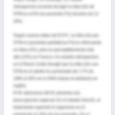
retrospectivo reciente divulgó la infección de
NTM en el 6% de pacientes FQ menores de 12
años.
Según nuevos datos de ECFC, la infección por
NTM en pacientes pediátricos FQ es infrecuente
en Italia (3%), pero es perceptiblemente más
alto (13%) en Francia. Un estudio retrospectivo
en el Reino Unido divulgó que la infección con
NTM en el adulto ha aumentado de 1.7% de
1984 al 20% en el 2004 (véase el abstracto en
inglés).
El M. abscessus del M. presenta una
preocupación especial. En el estudio francés, el
tratamiento suprimió el organismo en el
solamente en 30% de los pacientes. En el