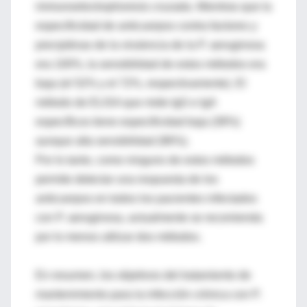
immunoelectrophoresis cruzada. Mientras que la
especificidad de anticuerpos contra factores y
precipitinas de la virulencia de la P. aeruginosa
era 100%, la sensibilidad de estos métodos era
baja (el 52% y el 72%, respectivamente). El
método de ELISA que mide IgG e IgA
específicos tiene especificidad baja (38%)
aunque alta sensibilidad (96%).
Por lo tanto, como ninguno de estos métodos
permite detectar una respuesta de los
anticuerpos en todos los pacientes infectados
con P. aeruginosa, actualmente se recomienda
por lo menos utilizar dos métodos.
En resumen, los objetivos del tratamiento de
mantenimiento para la infección crónica con P.