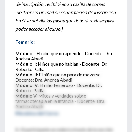
de inscripción, recibirá en su casilla de correo
electrónico un mail de confirmación de inscripción.
En él se detalla los pasos que deberá realizar para
poder acceder al curso.)
Temario:
Módulo I:
El niño que no aprende - Docente: Dra.
Andrea Abadi
Módulo II:
Niños que no hablan - Docente: Dr.
Roberto Pallia
Módulo III:
El niño que no para de moverse -
Docente: Dra. Andrea Abadi
Módulo IV:
El niño temeroso - Docente: Dr.
Roberto Pallia
Módulo V:
Mitos y verdades sobre
farmacoterapia en la infancia - Docente: Dra.
Andrea Abadi
Mecánica del Curso:
1-
El participante accederá a través de la sección