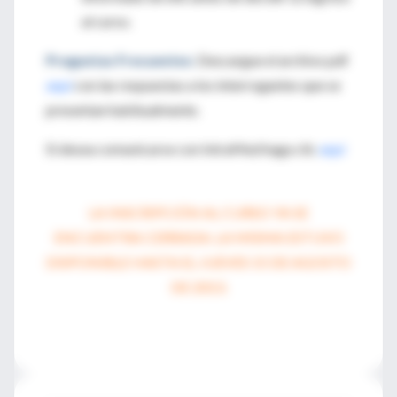
al curso.
Preguntas Frecuentes:
Descargue el archivo pdf
aquí
con las respuestas a los interrogantes que se
presentan habitualmente.
Si desea comunicarse con IntraMed haga clic
aquí
LA INSCRIPCIÓN AL CURSO YA SE
ENCUENTRA CERRADA. LA MISMA ESTUVO
DISPONIBLE HASTA EL JUEVES 15 DE AGOSTO
DE 2013.