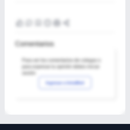
Comentarios
Para ver los comentarios de colegas o
para expresar tu opinión debes iniciar
sesión
Ingresar a IntraMed