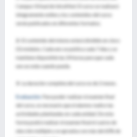
Campus Virtual de IntraMed. El curso se realizará
íntegramente online y los contenidos del curso
serán publicados en diferentes formatos.
2-
El contenido del mismo estará dividido en cinco
(5) módulos. Cada uno se publica cada 7 días y se
mantiene disponible las 24 horas para que cada
uno acceda cuando pueda.
3-
La duración completa del curso es de 2 meses.
Evaluación:
Para poder realizar el examen final
del curso, es necesario que el alumno realice las
actividades planteadas en cada unidad. De esta
forma podrá realizar el examen final el cual es de
elección múltiple y se aprueba con más del 60% de