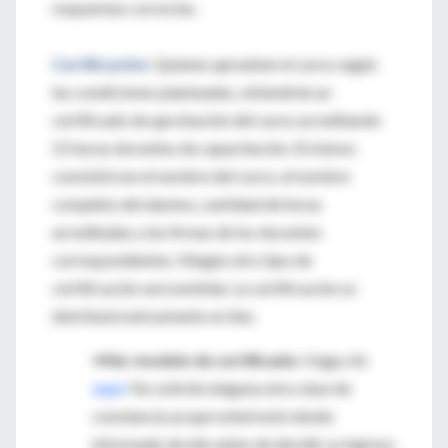
respuestas correctas.
Certificación:
Quienes aprueben el curso según
las condiciones planteadas, obtendrán un
certificado de aprobación del curso acreditando
21 horas docentes de capacitación. El mismo
consistirá en el nombre del curso, el nombre
completo del alumno, cantidad de horas
acreditadas y las firmas de los docentes
correspondientes. Ningún otro tipo de
certificación será emitida. La certificación se
distribuirá únicamente on line.
⇒Ver modelo de certificado:
Haga clic
aquí
. No solicite ninguna otra clase de
constancia ya que usted está siendo
informado de ello antes de decidir su ingreso