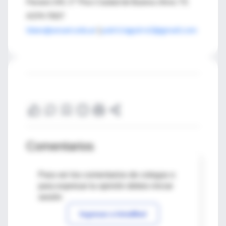
Paraná 145. 5º Piso Ciudad de Buenos Aires TE
4374 7007
idaes@unsam.edu.ar
|
patriciaguirre2@gmail.com
Comentarios
Para ver los comentarios de colegas o
para expresar tu opinión debes iniciar
sesión
Ingresar a IntraMed