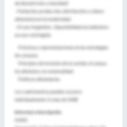
de desnutrición y obesidad)
- Población, producción, distribución y cultura
alimentaria en la modernidad
- El caso Argentino- disponibilidad excedentaria -
acceso restringido.
Prácticas y representaciones en las estrategias
de consumo
Principios de inclusión de la comida: el cuerpo,
los alimentos, la comensalidad
Políticas alimentarias
Los cuatrimestres pueden cursarse
individualmente 3 cotas de 500$
Informes e Inscripción
IDAES